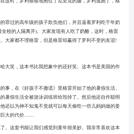
就在这时，罗利狠狠地抱住了尼里克的腿，罗利逃跑了，格
经的罪过的高年级的孩子欺负他们，并且逼着罗利吃千年奶
被全校的人隔离开)。大家发现有人吃了奶酪，这时，格雷
。大家都不理格雷，但是格雷却赢得了罗利不变的友谊!
哈哈大笑，这本书比我想象中的还好笑。这本书是美国的作
趣的事，在《好孩子不撒谎》里格雷开始了他的暑假生活。
他的暑假生活全被游泳训练班给毁掉了。然后他还自作聪明
。他还以为神不知鬼不觉就可以每天偷吃一些儿妈妈做的姜
了巨大的代价……
玩了。这套书能让我们感觉到童年很美妙。我非常喜欢这本