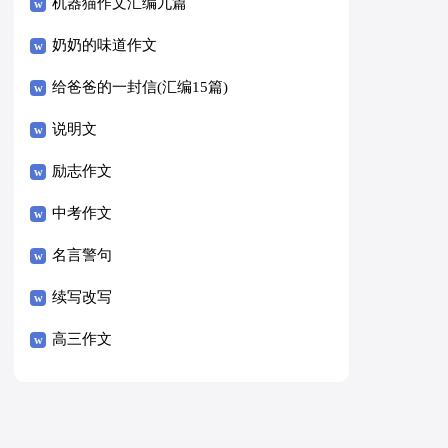
8篇）
机器猫作文汇编九篇
奶奶的味道作文
给爸爸的一封信(汇编15篇)
说明文
励志作文
中考作文
名言警句
续写改写
高三作文