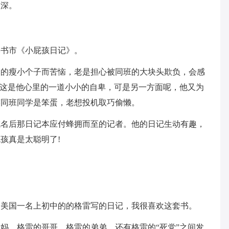
很深。
本书市《小屁孩日记》。
己的瘦小个子而苦恼，老是担心被同班的大块头欺负，会感
。这是他心里的一道小小的自卑，可是另一方面呢，他又为
笑同班同学是笨蛋，老想投机取巧偷懒。
成名后那日记本应付蜂拥而至的记者。他的日记生动有趣，
孩真是太聪明了!
。
是美国一名上初中的的格雷写的日记，我很喜欢这套书。
妈、格雷的哥哥、格雷的弟弟，还有格雷的“死党”之间发