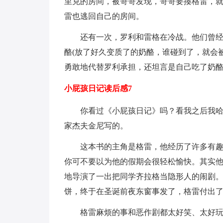
里克的房间，被哥哥发现，哥哥要揍格雷，
雷也逃回自己的房间。
还有一次，罗利和雷格在冷战。他们曾
酪(放了好久变质了的奶酪，谁碰到了，就会
勇敢地代替罗利承担，还坦言是自己吃了奶酪
小屁孩日记读后感7
你看过《小屁孩日记》吗？看我之后我
家杰夫金尼写的。
这本书的主角是格雷，他经历了许多有
你可不要以为他的假期会很轻松愉快。其实
地导演了一出把同学齐拉格当隐形人的闹剧
饼，终于在圣诞前夜东窗事发了，格雷付出
格雷麻烦的事和恶作剧都太好笑、太好