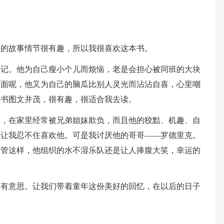
面的故事情节很有趣，所以我很喜欢这本书。
日记。他为自己瘦小个儿而烦恼，老是会担心被同班的大块
方面呢，他又为自己的脑瓜比别人灵光而沾沾自喜，心里嘲
本书图文并茂，很有趣，很适合我去读。
像，在家里经常被兄弟姐妹欺负，而且他的狡黠、机趣、自
是让我忍不住喜欢他。可是我讨厌他的哥哥——罗德里克。
尽管这样，他组织的水不湿乐队还是让人捧腹大笑，幸运的
，有意思。让我们带着童年这份美好的回忆，在以后的日子