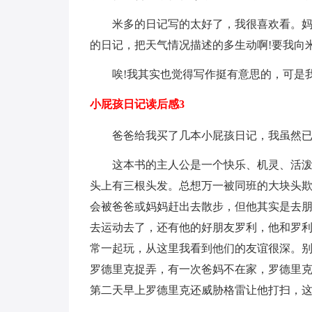
米多的日记写的太好了，我很喜欢看。
的日记，把天气情况描述的多生动啊!要我向米
唉!我其实也觉得写作挺有意思的，可是
小屁孩日记读后感3
爸爸给我买了几本小屁孩日记，我虽然
这本书的主人公是一个快乐、机灵、活泼
头上有三根头发。总想万一被同班的大块头
会被爸爸或妈妈赶出去散步，但他其实是去
去运动去了，还有他的好朋友罗利，他和罗
常一起玩，从这里我看到他们的友谊很深。
罗德里克捉弄，有一次爸妈不在家，罗德里
第二天早上罗德里克还威胁格雷让他打扫，