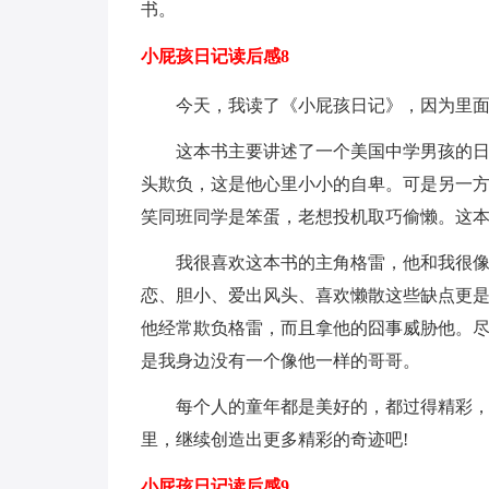
书。
小屁孩日记读后感8
今天，我读了《小屁孩日记》，因为里
这本书主要讲述了一个美国中学男孩的
头欺负，这是他心里小小的自卑。可是另一
笑同班同学是笨蛋，老想投机取巧偷懒。这
我很喜欢这本书的主角格雷，他和我很
恋、胆小、爱出风头、喜欢懒散这些缺点更
他经常欺负格雷，而且拿他的囧事威胁他。
是我身边没有一个像他一样的哥哥。
每个人的童年都是美好的，都过得精彩
里，继续创造出更多精彩的奇迹吧!
小屁孩日记读后感9