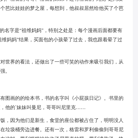
一个芭比娃娃的梦之屋，每想到，他叔叔居然给他买了个芭
画的名字是“祖维妈妈”，特别之处是：每个漫画后面都要有
“祖维妈妈”结果，买面包的小孩晕了过去，我也跟着晕了过
、对世界的看法，还做出了一些可笑的动作来吸引我们，从
坚强。
配有图画的的绘本书，书的名字叫《小屁孩日记》。书里的
，他的`妹妹叫曼尼，哥哥叫尼里克……
打饭，因为他们是新生，食堂的座位都被占住了，明明没人
坐在垃圾桶旁边进餐。还有一次，格雷和罗利偷偷到哥哥尼