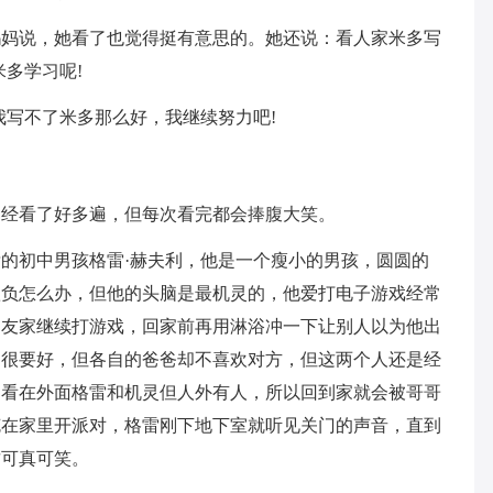
妈妈说，她看了也觉得挺有意思的。她还说：看人家米多写
多学习呢!
我写不了米多那么好，我继续努力吧!
已经看了好多遍，但每次看完都会捧腹大笑。
的初中男孩格雷·赫夫利，他是一个瘦小的男孩，圆圆的
欺负怎么办，但他的头脑是最机灵的，他爱打电子游戏经常
朋友家继续打游戏，回家前再用淋浴冲一下让别人以为他出
利很要好，但各自的爸爸却不喜欢对方，但这两个人还是经
别看在外面格雷和机灵但人外有人，所以回到家就会被哥哥
克在家里开派对，格雷刚下地下室就听见关门的声音，直到
这可真可笑。