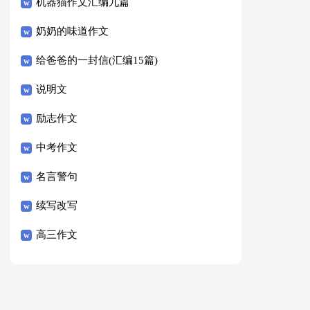
8篇）
机器猫作文汇编九篇
奶奶的味道作文
给爸爸的一封信(汇编15篇)
说明文
励志作文
中考作文
名言警句
续写改写
高三作文