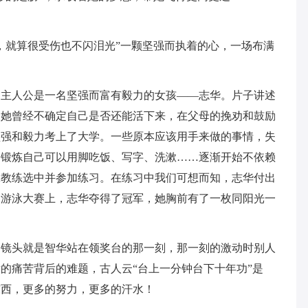
，就算很受伤也不闪泪光”一颗坚强而执着的心，一场布满
。主人公是一名坚强而富有毅力的女孩——志华。片子讲述
。她曾经不确定自己是否还能活下来，在父母的挽劝和鼓励
坚强和毅力考上了大学。一些原本应该用手来做的事情，失
，锻炼自己可以用脚吃饭、写字、洗漱……逐渐开始不依赖
泳教练选中并参加练习。在练习中我们可想而知，志华付出
国游泳大赛上，志华夺得了冠军，她胸前有了一枚同阳光一
的镜头就是智华站在领奖台的那一刻，那一刻的激动时别人
的痛苦背后的难题，古人云“台上一分钟台下十年功”是
东西，更多的努力，更多的汗水！