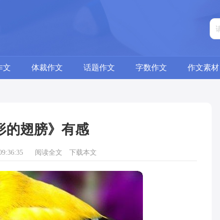
作文
体裁作文
话题作文
字数作文
作文素材
形的翅膀》有感
9:36:35
阅读全文
下载本文