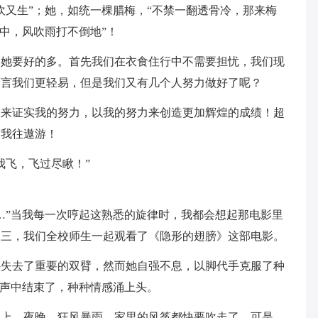
吹又生”；她，如统一棵腊梅，“不禁一翻透骨冷，那来梅
中，风吹雨打不倒地”！
比她要好的多。首先我们在衣食住行中不需要担忧，我们现
而言我们更轻易，但是我们又有几个人努力做好了呢？
履来证实我的努力，以我的努力来创造更加辉煌的成绩！超
带我往遨游！
我飞，飞过尽瞅！”
…”当我每一次哼起这熟悉的旋律时，我都会想起那电影里
期三，我们全校师生一起观看了《隐形的翅膀》这部电影。
外失去了重要的双臂，然而她自强不息，以脚代手克服了种
歌声中结束了，种种情感涌上头。
晚上。夜晚，狂风暴雨，家里的风筝都快要吹走了。可是，