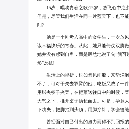
15岁，唱响青春之歌;15岁，放飞心中
但是，尽管我们生活在同一片蓝天下，也不
间?
她是一个刚考入高中的女学生，一次放
该幸福快乐的青春。从此，她只能倚仗双脚
她并没有感到自卑，而是毅然地说了句“我可以
形”反抗!
生活上的挫折，也如暴风雨般，来势汹
不了，可对于失去双臂的她，吃饭又成了一件
用脚夹筷子夹菜，在把菜送往口中的时候，菜
大怒之下，推开桌子扬长而去。可是，毕竟
下功夫，把脚抬到头顶，用脚穿针，学会缝
曾经面对自己付出的努力而得不到回报的