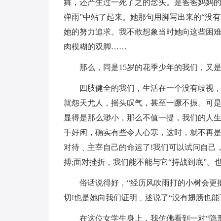
舞，还产生过一死了之的念头。是爸爸妈妈的
弹雨”中站了起来。她那句用脚写出来的“没
她的努力追求。我不敢想象当时她向这些困难
肉模糊的双脚……
那么，同是15岁的花季少年的我们，又是
四肢健全的我们，生活在一个没有歧视
就怨天尤人，摇头叹气，甚至一蹶不振。可
显得是那么渺小，那么不值一提，我们的人生
手好闲，确实有些令人心寒，这时，就不再
对待﹑主宰自己的命运了!我们可以试问自己
搏;面对挫折，我们能不能与它“持战到底”。也
俗话说得好，“经历风吹雨打的小树会更
切!也是她向我们证明﹑述说了“没有翅膀也能
在这位女学生身上，我仿佛看到一对“隐