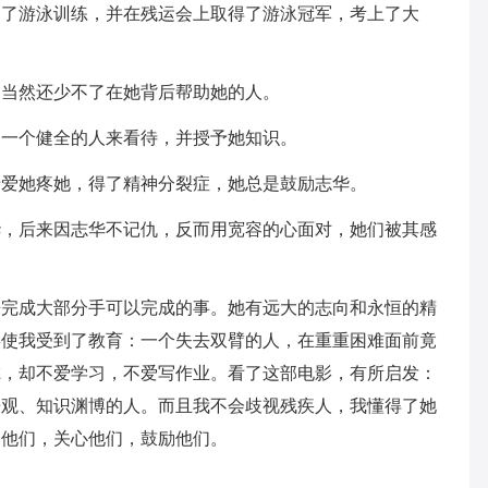
加了游泳训练，并在残运会上取得了游泳冠军，考上了大
切当然还少不了在她背后帮助她的人。
当一个健全的人来看待，并授予她知识。
于爱她疼她，得了精神分裂症，她总是鼓励志华。
华，后来因志华不记仇，反而用宽容的心面对，她们被其感
来完成大部分手可以完成的事。她有远大的志向和永恒的精
事使我受到了教育：一个失去双臂的人，在重重困难面前竟
虑，却不爱学习，不爱写作业。看了这部电影，有所启发：
乐观、知识渊博的人。而且我不会歧视残疾人，我懂得了她
助他们，关心他们，鼓励他们。