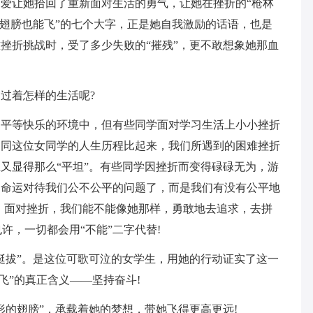
爱让她拾回了重新面对生活的勇气，让她在挫折的“枪林
有翅膀也能飞”的七个大字，正是她自我激励的话语，也是
挫折挑战时，受了多少失败的“摧残”，更不敢想象她那血
过着怎样的生活呢?
，平等快乐的环境中，但有些同学面对学习生活上小小挫折
是同这位女同学的人生历程比起来，我们所遇到的困难挫折
又显得那么“平坦”。有些同学因挫折而变得碌碌无为，游
是命运对待我们公不公平的问题了，而是我们有没有公平地
，面对挫折，我们能不能像她那样，勇敢地去追求，去拼
许，一切都会用“不能”二字代替!
挺拔”。是这位可歌可泣的女学生，用她的行动证实了这一
飞”的真正含义——坚持奋斗!
形的翅膀”，承载着她的梦想，带她飞得更高更远!