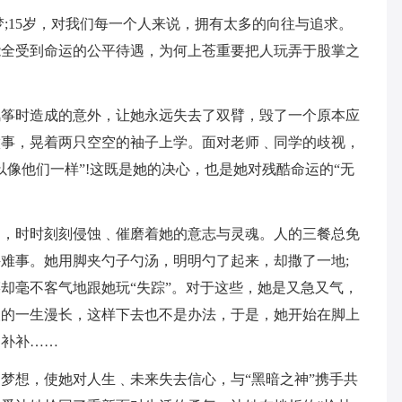
之梦;15岁，对我们每一个人来说，拥有太多的向往与追求。
能全受到命运的公平待遇，为何上苍重要把人玩弄于股掌之
风筝时造成的意外，让她永远失去了双臂，毁了一个原本应
做事，晃着两只空空的袖子上学。面对老师﹑同学的歧视，
像他们一样”!这既是她的决心，也是她对残酷命运的“无
汹，时时刻刻侵蚀﹑催磨着她的意志与灵魂。人的三餐总免
难事。她用脚夹勺子勺汤，明明勺了起来，却撒了一地;
却毫不客气地跟她玩“失踪”。对于这些，她是又急又气，
人的一生漫长，这样下去也不是办法，于是，她开始在脚上
缝补补……
梦想，使她对人生﹑未来失去信心，与“黑暗之神”携手共