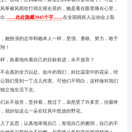
着风筝被风雨吹打得左摇右晃的，她是看在眼里痛在心里，
冲出
……此处隐藏3945个字……
在全国残疾人运动会上取
演，她扮演的志华和她本人一样，坚强、勇敢、努力，敢于
飞翔！
一样，执着地向着自己的目标前进，永不放弃？
，不会真的全力以赴。如今的我们，好比温室中的花朵，经
不让我们受到一丁点儿伤害。可他们不明白，这样做对我们
能独立地生活下去。
他们从不放弃，坚持着，熬过了，虽然受了许多苦，但最终
华，就好似这么一朵在狂风中怒放的野花。
陷入了反思，认真地审视自己，发现自己的脆弱，自己的不