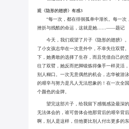
观《隐形的翅膀》有感3
“每一次，都在徘徊孤单中渐长。每一次
挫折与残酷的命运，这就是她……——题记
今天，我们观望了片子《隐形的翅膀》
了小女孩志华在一次意外中，不幸失往双臂
下，她勇敢的选择了生存，而且凭借自己的
往了双臂，她反而把脚锻炼得像手一样灵活
别人糊口。一次无意偶然的机会，志华被游
的艰辛与努力是凡人无法想象的！在一次全
个颜色的金牌。
望完这部片子，给我留下感慨感染最深
无法体会的，谁可曾体会他那背后的艰辛背后
啊，别人是这样，但他要比别人付出更多的