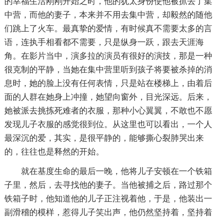
的幸福生活刚刚开始之时，他的犹太身份使他被抓去了集
中营，而他的妻子，本来并不用去集中营，却毅然的随他
们跳上了火车。最真挚的爱情，有时候真不需要太多的言
语，连执手相看都不需要，只是纵身一跃，跟去天涯海
角。在影片当中，演多拉的演员有很好的演技，那是一种
很克制的平静，当她在集中营里听到孩子将要被杀掉的消
息时，她的脸上没有任何表情，只是站在楼梯上，由着后
面的人群在她身上冲撞，她望向窗外，目光深远。后来，
她被派去挑拣死难者的衣服，那种小心翼翼，不敢也不愿
发现儿子衣服的感觉很到位。从这里也可以看出，一个人
最深沉的爱，其实，是很平静的，能够撕心裂肺哭出来
的，往往也是释然的开始。
就在基度生命的最后一晚，他将儿子安顿在一个铁箱
子里，然后，去寻找他的妻子。当他被捕之后，路过那个
铁箱子时，他知道他的儿子正注视着他，于是，他装出一
副滑稽的模样，惹得儿子笑出声，他仍然坚持着，坚持着