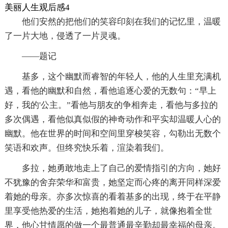
美丽人生观后感4
他们安然的把他们的笑容印刻在我们的记忆里，温暖
了一片大地，侵透了一片灵魂。
——题记
基多，这个幽默而睿智的年轻人，他的人生里充满机
遇，看他的幽默和自然，看他追逐心爱的无数句：“早上
好，我的'公主。”看他与朋友的争相奔走，看他与多拉的
多次偶遇，看他似真似假的神奇动作和平实却温暖人心的
幽默。他在世界的时间和空间里穿梭笑容，勾勒出无数个
笑语和欢声。但终究快乐着，渲染着我们。
多拉，她勇敢地走上了自己的爱情指引的方向，她好
不犹豫的舍弃荣华和富贵，她坚定而心疼的离开同样深爱
着她的母亲。亦多次惊喜的看着基多的出现，终于在平静
里享受他热爱的生活，她抱着她的儿子，就像抱着全世
界，他心甘情愿的做一个最普通最辛勤却最幸福的母亲。