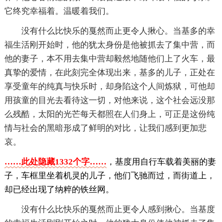
它终究幸福着。温暖着我们。
没有什么比快乐的戛然而止更令人揪心。当基多的幸
福生活刚开始时，他的犹太身份是他被抓去了集中营，而
他的妻子，本不用去集中营却毅然地随他们上了火车，最
真挚的爱情，在此刻完全体现出来，基多的儿子，正处在
享受童年的纯真与快乐时，却身陷这个人间炼狱，可他却
用孩童的目光去看待这一切，对他来说，这个社会远没那
么残酷，太阳的光芒每天都照在人们身上，可正是这份纯
情与社会的黑暗形成了鲜明的对比，让我们感到更加悲
哀。
……此处隐藏1332个字……
，基度用自行车载着美丽的妻
子，车框里坐着机灵的儿子，他们飞驰而过，而街道上，
却已经出现了纳粹的铁丝网。
没有什么比快乐的戛然而止更令人感到揪心。当基度