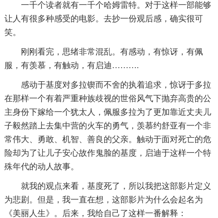
一千个读者就有一千个哈姆雷特。对于这样一部能够
让人有很多种感受的电影。去抄一份观后感，确实很可
笑。
刚刚看完，思绪非常混乱。有感动，有惊讶，有佩
服，有羡慕，有触动，有启迪……….
感动于基度对多拉锲而不舍的执着追求，惊讶于多拉
在那样一个有着严重种族歧视的世俗风气下抛弃高贵的公
主身份下嫁给一个犹太人，佩服多拉为了更加靠近丈夫儿
子毅然踏上去集中营的火车的勇气，羡慕约舒亚有一个非
常伟大、勇敢、机智、善良的父亲。触动于面对死亡的危
险却为了让儿子安心故作鬼脸的基度，启迪于这样一个特
殊年代的动人故事。
就我的观点来看，基度死了，所以我把这部影片定义
为悲剧。但是，我一直在想，这部影片为什么会起名为
《美丽人生》。后来，我给自己了这样一番解释：