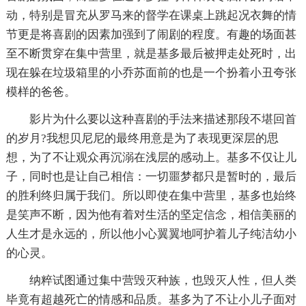
动，特别是冒充从罗马来的督学在课桌上跳起况衣舞的情
节更是将喜剧的因素加强到了闹剧的程度。有趣的场面甚
至不断贯穿在集中营里，就是基多最后被押走处死时，出
现在躲在垃圾箱里的小乔苏面前的也是一个扮着小丑夸张
模样的爸爸。
影片为什么要以这种喜剧的手法来描述那段不堪回首
的岁月?我想贝尼尼的最终用意是为了表现更深层的思
想，为了不让观众再沉溺在浅层的感动上。基多不仅让儿
子，同时也是让自己相信：一切噩梦都只是暂时的，最后
的胜利终归属于我们。所以即使在集中营里，基多也始终
是笑声不断，因为他有着对生活的坚定信念，相信美丽的
人生才是永远的，所以他小心翼翼地呵护着儿子纯洁幼小
的心灵。
纳粹试图通过集中营毁灭种族，也毁灭人性，但人类
毕竟有超越死亡的情感和品质。基多为了不让小儿子面对