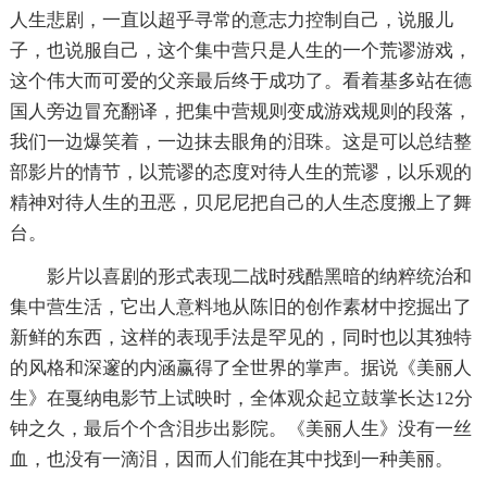
人生悲剧，一直以超乎寻常的意志力控制自己，说服儿
子，也说服自己，这个集中营只是人生的一个荒谬游戏，
这个伟大而可爱的父亲最后终于成功了。看着基多站在德
国人旁边冒充翻译，把集中营规则变成游戏规则的段落，
我们一边爆笑着，一边抹去眼角的泪珠。这是可以总结整
部影片的情节，以荒谬的态度对待人生的荒谬，以乐观的
精神对待人生的丑恶，贝尼尼把自己的人生态度搬上了舞
台。
影片以喜剧的形式表现二战时残酷黑暗的纳粹统治和
集中营生活，它出人意料地从陈旧的创作素材中挖掘出了
新鲜的东西，这样的表现手法是罕见的，同时也以其独特
的风格和深邃的内涵赢得了全世界的掌声。据说《美丽人
生》在戛纳电影节上试映时，全体观众起立鼓掌长达12分
钟之久，最后个个含泪步出影院。《美丽人生》没有一丝
血，也没有一滴泪，因而人们能在其中找到一种美丽。