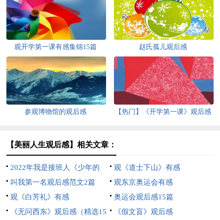
观开学第一课有感集锦15篇
赵氏孤儿观后感
参观博物馆的观后感
【热门】《开学第一课》观后感
11篇
【美丽人生观后感】相关文章：
2022年我是接班人《少年的
观《道士下山》有感
我》观后感（精选13篇）
叫我第一名观后感范文2篇
观东京奥运会有感
观《白芳礼》有感
奥运会观后感15篇
《无问西东》观后感（精选15
《假文盲》观后感