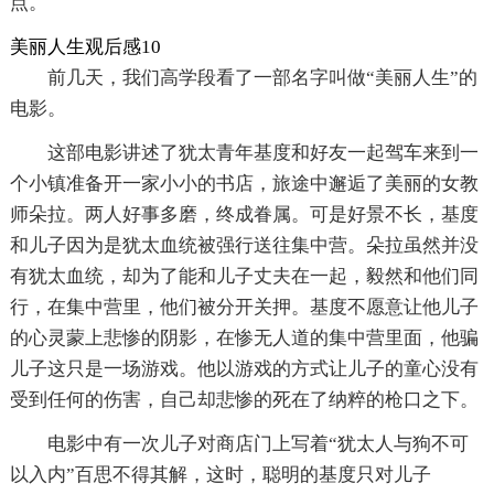
点。
美丽人生观后感10
前几天，我们高学段看了一部名字叫做“美丽人生”的
电影。
这部电影讲述了犹太青年基度和好友一起驾车来到一
个小镇准备开一家小小的书店，旅途中邂逅了美丽的女教
师朵拉。两人好事多磨，终成眷属。可是好景不长，基度
和儿子因为是犹太血统被强行送往集中营。朵拉虽然并没
有犹太血统，却为了能和儿子丈夫在一起，毅然和他们同
行，在集中营里，他们被分开关押。基度不愿意让他儿子
的心灵蒙上悲惨的阴影，在惨无人道的集中营里面，他骗
儿子这只是一场游戏。他以游戏的方式让儿子的童心没有
受到任何的伤害，自己却悲惨的死在了纳粹的枪口之下。
电影中有一次儿子对商店门上写着“犹太人与狗不可
以入内”百思不得其解，这时，聪明的基度只对儿子