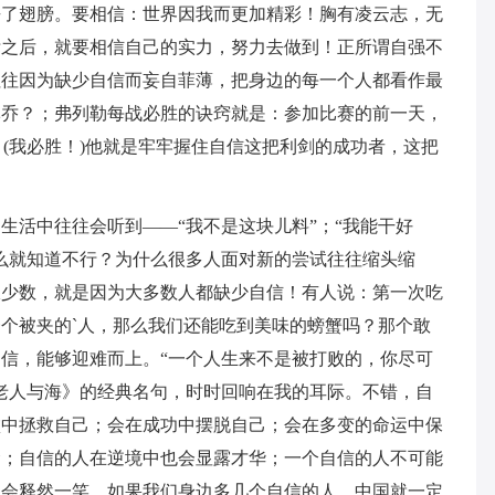
去了翅膀。要相信：世界因我而更加精彩！胸有凌云志，无
标之后，就要相信自己的实力，努力去做到！正所谓自强不
往往因为缺少自信而妄自菲薄，把身边的每一个人都看作最
军乔？；弗列勒每战必胜的诀窍就是：参加比赛的前一天，
n！(我必胜！)他就是牢牢握住自信这把利剑的成功者，这把
生活中往往会听到――“我不是这块儿料”；“我能干好
么就知道不行？为什么很多人面对新的尝试往往缩头缩
极少数，就是因为大多数人都缺少自信！有人说：第一次吃
个被夹的`人，那么我们还能吃到美味的螃蟹吗？那个敢
信，能够迎难而上。“一个人生来不是被打败的，你尽可
老人与海》的经典名句，时时回响在我的耳际。不错，自
败中拯救自己；会在成功中摆脱自己；会在多变的命运中保
梁；自信的人在逆境中也会显露才华；一个自信的人不可能
也会释然一笑。如果我们身边多几个自信的人，中国就一定