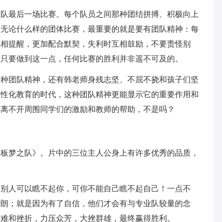
之队最后一场比赛。每个队员之间那种团结拼搏、积极向上
了无论什么样的团体比赛，最重要的就是要有团队精神：每
互相提醒，更加配合默契，失利时互相鼓励，不要责怪别
，只要做到这一点，任何比赛的胜利并非遥不可及的。
这种团队精神，还有韩老师身残志坚、不屈不挠和孩子们坚
个性化教育的时代，这种团队精神更能显示它的重要作用和
都离不开周围同学们的激励和教师的帮助，不是吗？
滑板梦之队》。片中的三位主人公身上有许多优秀的品质，
：别人可以瞧不起你，可你不能自己瞧不起自己！一点不
开朗；就是因为有了自信，他们才会有与专业队较量的念
困难和挫折，力压众芳，大挫群雄，最终赢得胜利。