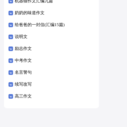
8篇）
机器猫作文汇编九篇
奶奶的味道作文
给爸爸的一封信(汇编15篇)
说明文
励志作文
中考作文
名言警句
续写改写
高三作文