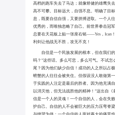
高档的跑车失去了马达；就像矫健的雄鹰失
高不可攀。目标远大，自强不息。明确了目
息，既要自信自强，又要拼搏进取。一个人
优秀的，而唯独忽略了自己。前世界拳击冠
总要在天花板上贴一张座右铭――Yes，Ica
利剑让他战无不胜，攻无不克！
自信是一个民族发展的根本，但在我们的
吗？”这些话。多么可悲，多么可气。不试怎
尾？因为他们缺少自信！成功的人之所以占
螃蟹的人往往会被夹住。但假设没人敢做第一
于实践的人注定是最后的胜者。因为他充满自
以消灭他，但无法战胜他的精神！”这出自《
信是一个人的灵魂！一个自信的人，会在失
护自己。自信的人不会被巨大的压力压弯脊
与绝望为伴；一个自信的人面对再大的痛苦