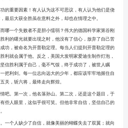
成功的重要因素！有人认为这不可思议，有人认为他们是侥
撑，最后大获全胜虽在意料之外，却也在情理之中。
，而哪一个失败者不是胆小懦弱？伟大的德国科学家第谷刚
在胜利的曙光就要出现之时，他没有了信心，放弃了自己苦
究成功，被命名为开普勒定理。每当人们提到开普勒定理的
，胜利就会属于他。反之，美国大发明家爱迪生制作灯泡，
他坚信胜利属于自己，毫不气馁，终于成功了，被世人瞩
比一把利剑。每一位志向远大的少年，都应该牢牢地握住自
过五关，斩六将，最终走向辉煌。
事情吧。第一次，他名落孙山。第二次，还是这个题目，于
在有些人眼里，这似乎很可笑。但他非常自信，坚信自己的
首。
的。一个人缺少了自信，就像美丽的蝴蝶失去了双翼；就向