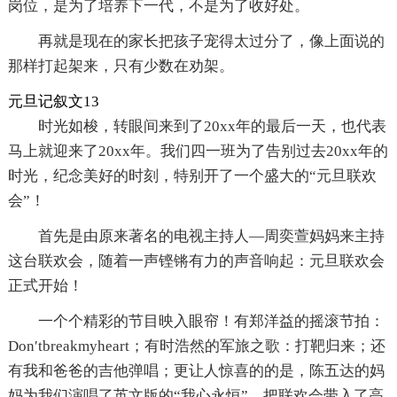
岗位，是为了培养下一代，不是为了收好处。
再就是现在的家长把孩子宠得太过分了，像上面说的
那样打起架来，只有少数在劝架。
元旦记叙文13
时光如梭，转眼间来到了20xx年的最后一天，也代表
马上就迎来了20xx年。我们四一班为了告别过去20xx年的
时光，纪念美好的时刻，特别开了一个盛大的“元旦联欢
会”！
首先是由原来著名的电视主持人—周奕萱妈妈来主持
这台联欢会，随着一声铿锵有力的声音响起：元旦联欢会
正式开始！
一个个精彩的节目映入眼帘！有郑洋益的摇滚节拍：
Don′tbreakmyheart；有时浩然的军旅之歌：打靶归来；还
有我和爸爸的吉他弹唱；更让人惊喜的的是，陈五达的妈
妈为我们演唱了英文版的“我心永恒”，把联欢会带入了高