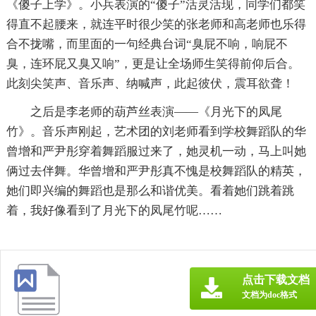
《傻子上学》。小兵表演的“傻子”活灵活现，同学们都笑
得直不起腰来，就连平时很少笑的张老师和高老师也乐得
合不拢嘴，而里面的一句经典台词“臭屁不响，响屁不
臭，连环屁又臭又响”，更是让全场师生笑得前仰后合。
此刻尖笑声、音乐声、纳喊声，此起彼伏，震耳欲聋！
之后是李老师的葫芦丝表演——《月光下的凤尾
竹》。音乐声刚起，艺术团的刘老师看到学校舞蹈队的华
曾增和严尹彤穿着舞蹈服过来了，她灵机一动，马上叫她
俩过去伴舞。华曾增和严尹彤真不愧是校舞蹈队的精英，
她们即兴编的舞蹈也是那么和谐优美。看着她们跳着跳
着，我好像看到了月光下的凤尾竹呢……
点击下载文档
文档为doc格式