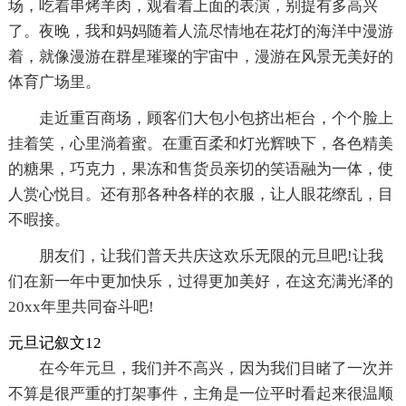
场，吃着串烤羊肉，观看着上面的表演，别提有多高兴
了。夜晚，我和妈妈随着人流尽情地在花灯的海洋中漫游
着，就像漫游在群星璀璨的宇宙中，漫游在风景无美好的
体育广场里。
走近重百商场，顾客们大包小包挤出柜台，个个脸上
挂着笑，心里淌着蜜。在重百柔和灯光辉映下，各色精美
的糖果，巧克力，果冻和售货员亲切的笑语融为一体，使
人赏心悦目。还有那各种各样的衣服，让人眼花缭乱，目
不暇接。
朋友们，让我们普天共庆这欢乐无限的元旦吧!让我
们在新一年中更加快乐，过得更加美好，在这充满光泽的
20xx年里共同奋斗吧!
元旦记叙文12
在今年元旦，我们并不高兴，因为我们目睹了一次并
不算是很严重的打架事件，主角是一位平时看起来很温顺