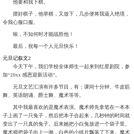
他要和我下棋。
摆好棋子，他举棋，又放下，几步便将我逼入绝境，
令我心服口服。
唉，不知何时才能战胜他！
最后，祝每一个人元旦快乐！
元旦记叙文2
今天下午，我们学校全体师生一起来到红星剧院，参
加“20xx 感恩迎新活动”。
元旦文艺汇演有许多节目，有：课间十分钟、牛皮筋
舞、英语朗诵、爵士舞、魔术等等。
其中我最喜欢的是魔术表演。魔术师先拿笔在一本本
子上画了一只兔子，然后把本子合起来，几秒钟的时间就
变出了一只真的兔子。后来她把小白兔放进一个袋子里。
魔术师把袋子向上一抛，白色的小纸片飘落了下来。魔术