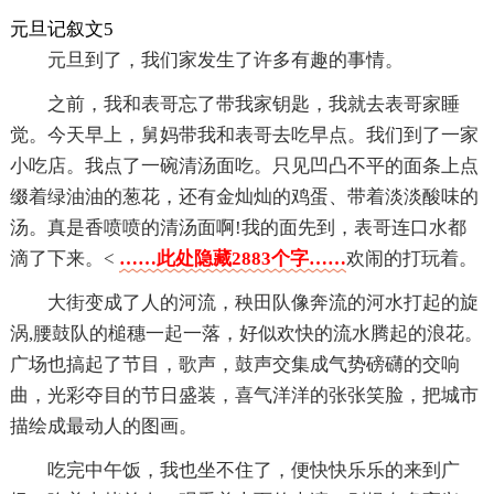
元旦记叙文5
元旦到了，我们家发生了许多有趣的事情。
之前，我和表哥忘了带我家钥匙，我就去表哥家睡
觉。今天早上，舅妈带我和表哥去吃早点。我们到了一家
小吃店。我点了一碗清汤面吃。只见凹凸不平的面条上点
缀着绿油油的葱花，还有金灿灿的鸡蛋、带着淡淡酸味的
汤。真是香喷喷的清汤面啊!我的面先到，表哥连口水都
滴了下来。<
……此处隐藏2883个字……
欢闹的打玩着。
大街变成了人的河流，秧田队像奔流的河水打起的旋
涡,腰鼓队的槌穗一起一落，好似欢快的流水腾起的浪花。
广场也搞起了节目，歌声，鼓声交集成气势磅礴的交响
曲，光彩夺目的节日盛装，喜气洋洋的张张笑脸，把城市
描绘成最动人的图画。
吃完中午饭，我也坐不住了，便快快乐乐的来到广