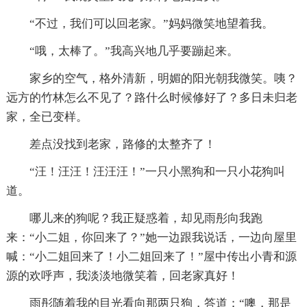
“不过，我们可以回老家。”妈妈微笑地望着我。
“哦，太棒了。”我高兴地几乎要蹦起来。
家乡的空气，格外清新，明媚的阳光朝我微笑。咦？
远方的竹林怎么不见了？路什么时候修好了？多日未归老
家，全已变样。
差点没找到老家，路修的太整齐了！
“汪！汪汪！汪汪汪！”一只小黑狗和一只小花狗叫
道。
哪儿来的狗呢？我正疑惑着，却见雨彤向我跑
来：“小二姐，你回来了？”她一边跟我说话，一边向屋里
喊：“小二姐回来了！小二姐回来了！”屋中传出小青和源
源的欢呼声，我淡淡地微笑着，回老家真好！
雨彤随着我的目光看向那两只狗，答道：“噢，那是