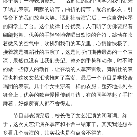
终于换了一种表演形式——话剧社的四个同学为我们带来
了话剧表演。幽默的语言，曲折的情节，配合的队友，引
得台下的我们放声大笑。话剧社表演完后，一位自弹钢琴
的同学上了台。这个旋律十分优美，人们听了仿佛要跟着
翩翩起舞。优美的手轻轻地弹唱出欢快的音符，跳动在吹
着微风的空气中，吹拂到我们的耳朵里，心情愉快极了。
接着就是舞蹈社的表演了，这是同学们期待最高的一个表
演，果然也没有让我们失望。整齐的手势和动作，时不时
的做一些撩人的动作，让在场的人掌声雷动。舞蹈社的表
演也将这次文艺汇演推向了高潮。最后一个节目是学校合
唱团的表演。几十个女生穿着一样的衣服，整齐地排列在
舞台上，优美的歌声慢慢传到耳边，有的同学举起了手挥
舞着，好像所有人都不舍得走。
节目都表演完后，校长做了文艺汇演的闭幕词。终
于，这次文艺汇演在掌声和不舍中结束了。其实我还想在
多看几个表演的，其实我也是有点舍不得的。