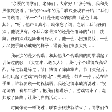
“亲爱的同学们、老师们，大家好！”张宇楠、我和吴
辰依次说道，“庆祝20xx年的元旦联欢会现在开始！”我们
一同说道。“第一个节目是任雨泽的歌曲《蓝色土耳
其》。”呀，他声音真小，就像忘了词。之后，我问任雨
泽，他说没有。令我印象最深的还是任雨泽的节目—跳
舞。任雨泽跳起舞来可好玩了，他一会儿扭扭屁股，一会
儿又把手舞动成蛇的样子，逗得我们捧腹大笑……
我表演的是大合唱，和其他几个合唱团的同学唱起了
训练过的歌--《大红枣儿送亲人》，我们个个唱得兴高采
烈。练过就是练过，节目博得了阵阵掌声。节目演完后，
我们玩起了游戏“击鼓传花”，规则是：鼓声一停，花在谁
手里，谁就要说一句祝福语。我还记得李威浩说过：“祝
老师的工资年年涨”，把我们都逗乐了。游戏结束了，老
师放了舞曲，让我们自由活动……
时间像箭一样飞过，联欢会很快就结束了，同学们依