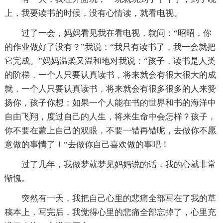
上，我要读书的时候，没有心情读，就看电视。
过了一会，妈妈看见我在看电视，就问：“昭昭，你
的作业做好了没有？”我说：“我只有读书了，我一会就把
它完成。”妈妈温柔又温和地对我说：“孩子，读书是人类
的阶梯，一个人只要认真读书，将来就会有很大很大的成
就，一个人只要认真读书，将来就会有很多很多的人来赞
扬你，孩子你想：如果一个人能在书的世界和书的海洋中
自由飞翔，度过自己的人生，将来生命中会怎样？孩子，
你不要在蒙上自己的双眼，不要一错再错呢，去做你不愿
意做的事情了！”去做你自己喜欢做的事吧！
过了几年，我做梦就梦见妈妈说的话，我的心就非常
惭愧。
突然有一天，我把自己心里的悲痛全部写在了我的草
稿本上，写完后，我觉得心里的悲痛全部忘掉了，心里充