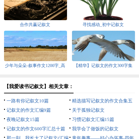
合作共赢记叙文
寻找感动_初中记叙文
少年与朵朵-叙事作文1200字_高
【精华】记叙文的作文300字集
一记叙文
合6篇
【我爱读书记叙文】相关文章：
一路有你记叙文10篇
精选描写记叙文的作文合集五
记叙文的作文汇编9篇
篇
关于孤独记叙文
夜晚记叙文15篇
习惯记叙文汇编15篇
记叙文的作文600字汇总十篇
我学会了做饭的记叙文
那一刻，我长大了记叙文(汇编
童年趣事——好心办坏事-四年