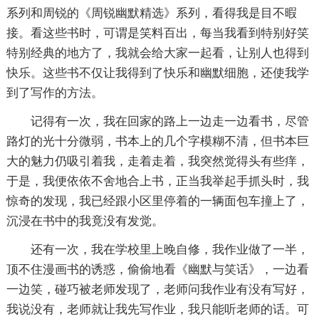
系列和周锐的《周锐幽默精选》系列，看得我是目不暇
接。看这些书时，可谓是笑料百出，每当我看到特别好笑
特别经典的地方了，我就会给大家一起看，让别人也得到
快乐。这些书不仅让我得到了快乐和幽默细胞，还使我学
到了写作的方法。
记得有一次，我在回家的路上一边走一边看书，尽管
路灯的光十分微弱，书本上的几个字模糊不清，但书本巨
大的魅力仍吸引着我，走着走着，我突然觉得头有些痒，
于是，我便依依不舍地合上书，正当我举起手抓头时，我
惊奇的发现，我已经跟小区里停着的一辆面包车撞上了，
沉浸在书中的我竟没有发觉。
还有一次，我在学校里上晚自修，我作业做了一半，
顶不住漫画书的诱惑，偷偷地看《幽默与笑话》，一边看
一边笑，碰巧被老师发现了，老师问我作业有没有写好，
我说没有，老师就让我先写作业，我只能听老师的话。可