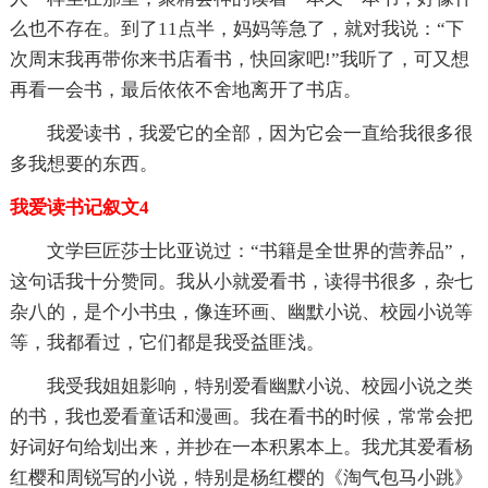
么也不存在。到了11点半，妈妈等急了，就对我说：“下
次周末我再带你来书店看书，快回家吧!”我听了，可又想
再看一会书，最后依依不舍地离开了书店。
我爱读书，我爱它的全部，因为它会一直给我很多很
多我想要的东西。
我爱读书记叙文4
文学巨匠莎士比亚说过：“书籍是全世界的营养品”，
这句话我十分赞同。我从小就爱看书，读得书很多，杂七
杂八的，是个小书虫，像连环画、幽默小说、校园小说等
等，我都看过，它们都是我受益匪浅。
我受我姐姐影响，特别爱看幽默小说、校园小说之类
的书，我也爱看童话和漫画。我在看书的时候，常常会把
好词好句给划出来，并抄在一本积累本上。我尤其爱看杨
红樱和周锐写的小说，特别是杨红樱的《淘气包马小跳》