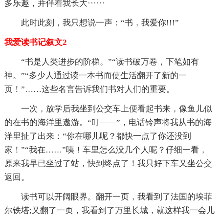
多乐趣，并伴着我长大······
此时此刻，我只想说一声：“书，我爱你!!!”
我爱读书记叙文2
“书是人类进步的阶梯。”“读书破万卷，下笔如有
神。”“多少人通过读一本书而使生活翻开了新的一
页！”……这些名言告诉我们书对人们的重要。
一次，放学后我坐到公交车上便看起书来，像鱼儿似
的在书的海洋里遨游。“叮——”，电话铃声将我从书的海
洋里扯了出来：“你在哪儿呢？都快一点了你还没到
家！”“我在……”咦！车里怎么没几个人呢？仔细一看，
原来我早已坐过了站，快到终点了！我只好下车又坐公交
返回。
读书可以开阔眼界。翻开一页，我看到了法国的埃菲
尔铁塔;又翻了一页，我看到了万里长城，就这样我一会儿