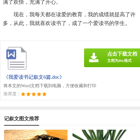
满了欢快，充满了开心。
现在，我每天都在读爱的教育，我的成绩就提高了许
多，从此，我就喜欢读书了，成了一个爱读书的学生。
点击下载文档
文档为doc格式
《我爱读书记叙文6篇.doc》
将本文的Word文档下载到电脑，方便收藏和打印
推荐度：
记叙文图文推荐