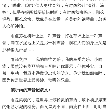
淌，“哗啦、哗啦”催人勇往直前；有时像秒针“滴答、滴
答”，似乎在提醒我要珍惜时间；有时像秋虫呜叫，那么
轻盈、那么欢快。我像是在欣赏一首美妙的钢琴曲，总叫
人心旷神怡。
雨点落在树叶上是—种声音，打在草坪上是一种声
音，滴在水泥地上又是另一种声音，飘在人们的身上又是
那样悄无声息……
雨滴之声——我的向往之乐，我的享受之乐。小雨
滴，虽然没有华丽的舞台音响让你展示，但你朴实、自
然、生动，我愿永远做你忠实的听众。你让我如痴如醉，
因为你是世界上最美妙、动听的乐曲。
倾听雨的声音记叙文3
雨是柔弱的，是世界上最轻灵的东西，敲不响那厚重
的钢筋水泥的楼房。而瓦屋则不同，雨滴在上面，叮叮当