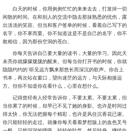
白天的时候，你用匆匆忙忙的来来去去，打发掉一切
闲散的时间。在和别人的交流中隐去那抹熟悉的忧伤，露
出淡淡的笑容。但当和客户签单的时候，看着自己写下的
名字，你不寒而栗。你不知道这是不是自己的名字，你不
敢相信，因为那份空洞的苍白。
你每天告诉自己要大量的读书，大量的学习。因此天
未亮你就朦朦胧胧的醒来。但每当你打开书的时候，你就
隐隐约约的`听见远方飘来那悠长而深沉的歌声。你合上
书本，再次站在窗口，望向迷茫的远方，与天际相接远
方。但你不知道你在看什么，心里在想什么。
记得曾经有人经常告诉你，不要太累。不要太累，但
当你累了的时候，却早已不见了她的身影。也许是时间过
得太快，你无法把握每个精彩，也许是风住沉香花已谢。
你只能轻轻的走过。就像你每天看着梦想版上的血色叉号
一般，只能深深的呼吸，轻轻的吐气。然后转身，继续向