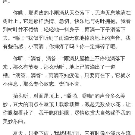
声。
你瞧，那调皮的小雨滴从天空落下，无声无息地滴在
树叶上，它是那样热情、急切、快乐地与树叶拥抱。我看
到树叶并不领情，轻轻地一抖身子，雨滴一下子滑落下
去。“啪！”我似乎听到了雨滴无奈地掉落地上的声音。我
有些伤感，小雨滴，你摔疼了吗？你一定摔碎了吧。
你听，“滴答、滴答，”雨滴从屋檐上不停地滴落下
来，那么有节奏，那么动听，地上已被滴出了一道
槽。“滴答、滴答”，雨滴不知疲倦，只要雨在下，它就永
不停息，那么专心致志、锲而不舍。
抬头听，对面屋顶上，“噼啪、噼啪”的声音多么美
妙，豆大的雨点在屋顶上载歌载舞，溅起无数朵水花，让
你眼都看花了。我干脆闭起眼，尽情欣赏大自然赐予我的
美妙乐曲。
夏天，只要下雨，我就想听雨。它有时像小溪水在流