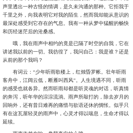
声里透出一种古怪的情调，是久未沟通的那种。它拒我于
千里之外，向我表明它对我的陌生，然而我却能从意识的
最深处感受到它存在的气息。我有一种从梦中猛醒的畅快
和历经迷茫后的沧桑感。
哦，我在雨声中相约的竟是已隔了时空的自我，它在
讲述我以前的一切。我彷徨了，我问自己：我是谁？还是
从前的那个我吗？
有词云：“少年听雨歌楼上，红烛昏罗帐。壮年听雨
客舟中，江阔云低，断雁叫西风”。人生境遇不同，听雨
的感受也就各异。然而听雨却都是听灵魂的对话，听真情
的奔泻，听年华的淙淙流淌。雨声所敲打的，除去岁月的
回响外，还有昔日难再的痛惜与欲语还休的惆怅。似乎只
有在这瓦屋轻灵的雨声中，心灵才得以喘息，生命才得以
延续。