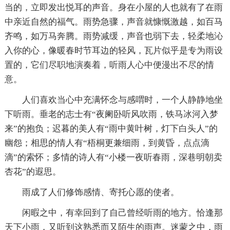
当的，立即发出悦耳的声音。身在小屋的人也就有了在雨
中亲近自然的福气。雨势急骤，声音就慷慨激越，如百马
齐鸣，如万马奔腾。雨势减缓，声音也弱下去，轻柔地沁
入你的心，像暖春时节耳边的轻风，瓦片似乎是专为雨设
置的，它们尽职地演奏着，听雨人心中便漫出不尽的情
意。
人们喜欢当心中充满怀念与感喟时，一个人静静地坐
下听雨。垂老的志士有“夜阑卧听风吹雨，铁马冰河入梦
来”的抱负；迟暮的美人有“雨中黄叶树，灯下白头人”的
幽怨；相思的情人有“梧桐更兼细雨，到黄昏，点点滴
滴”的索怀；多情的诗人有“小楼一夜听春雨，深巷明朝卖
杏花”的遐思。
雨成了人们修饰感情、寄托心愿的使者。
闲暇之中，有幸回到了自己曾经听雨的地方。恰逢那
天下小雨，又听到这熟悉而又陌生的雨声。迷蒙之中，雨