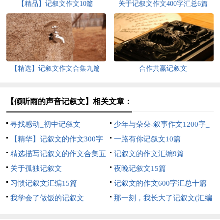
【精品】记叙文作文10篇
关于记叙文作文400字汇总6篇
【精选】记叙文作文合集九篇
合作共赢记叙文
【倾听雨的声音记叙文】相关文章：
寻找感动_初中记叙文
少年与朵朵-叙事作文1200字_
【精华】记叙文的作文300字
高一记叙文
一路有你记叙文10篇
集合6篇
精选描写记叙文的作文合集五
记叙文的作文汇编9篇
篇
关于孤独记叙文
夜晚记叙文15篇
习惯记叙文汇编15篇
记叙文的作文600字汇总十篇
我学会了做饭的记叙文
那一刻，我长大了记叙文(汇编
15篇)