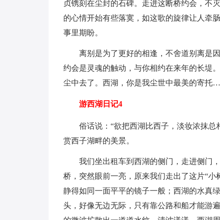
贞镌刻在尘封的石碑。走进这断桥约会，不灭
的心情开始有些落寞，如这歌的旋律让人牵
事里期盼。
离别是为了更好的相逢，不舍道别离是
约会是灵魂的触动，与你相约在来年的长堤
尘中去了。西湖，你是我尘世中最美的寄托
游西湖日记4
俗话说：“欲把西湖比西子，淡妆浓抹总
赏西子湖畔的美景。
我们坐出租车到西湖的侧门，走进侧门
桥，突然眼前一亮，原来我们走出了这片“小
静得如同一面平平的镜子一般；西湖的水真
头，好像无边无际，只有靠公路和船才能游