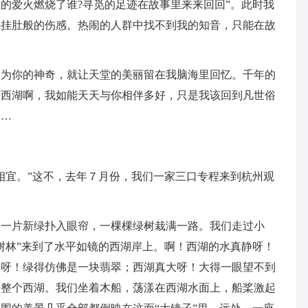
的爱火燃烧了谁?寻觅的足迹在故事里来来回回”。此时我
肠挂肚般的伤感。热闹的人群中找不到我的知音，只能在故
因为你的神奇，就让天堂的美丽留在我脑海里回忆。千年的
。西湖啊，我如能天天与你相伴多好，只是我该回到凡世俗
……
相宜。”这不，去年７月份，我们一家三口专程来到杭州观
，一片新绿扑入眼帘，一棵棵绿树栽满一路。我们走过小
树林”来到了水平如镜的西湖岸上。啊！西湖的水真静呀！
绿呀！绿得仿佛是一块翡翠；西湖真大呀！大得一眼望不到
遍整个西湖。我们坐着木船，荡漾在西湖水面上，船桨激起