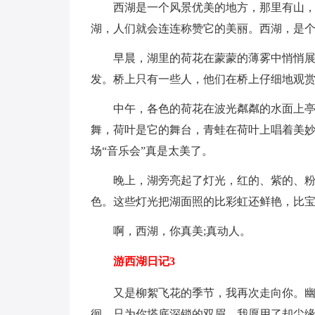
西湖是一个风景优美的地方，那里有山
湖，人们就会连连称赞它的美丽。西湖，是
早晨，湖里的荷花在蒙蒙的薄雾中悄悄
发。桥上只有一些人，他们在桥上仔细地观
中午，各色的荷花在波光粼粼的水面上
舞，荷叶是它的舞台，青蛙在荷叶上唱着美妙
场“音乐会”真是太美了。
晚上，湖旁亮起了灯光，红的、紫的、
色。这些灯光把湖面照的比彩虹还鲜艳，比
啊，西湖，你真美;真动人。
游西湖日记3
又是柳絮飞花的季节，我再次走向你。幽
徊，只为你塔底深锁的双眉，我愿用了却尘