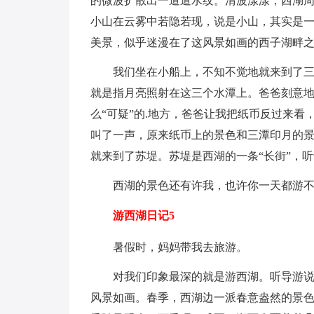
的微波扩散出一道道水纹。清波漾漾，西湖周
小山在云雾中若隐若现，说是小山，其实是
美景，似乎迷漫在了这风景如画的西子湖畔
我们坐在小船上，不知不觉地就来到了三
就是指月亮照射在这三个水潭上。爸爸刻意
么“可疑”的.地方，爸爸让我把纸币反过来
叫了一声，原来纸币上的景色和三潭印月的
就来到了苏堤。苏堤是西湖的一条“长街”，
西湖的景色还有许我，也许你一天都游
游西湖日记5
暑假时，妈妈带我去旅游。
对我们印象最深的就是游西湖。听导游说
风景如画。春季，西湖边一派春意盎然的景