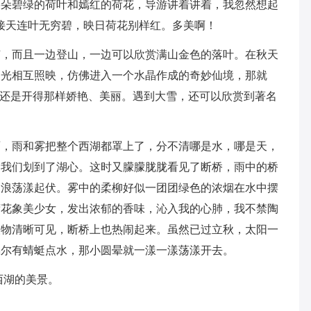
朵朵碧绿的荷叶和嫣红的荷花，导游讲着讲着，我忽然想起
接天连叶无穷碧，映日荷花别样红。多美啊！
节，而且一边登山，一边可以欣赏满山金色的落叶。在秋天
湖光相互照映，仿佛进入一个水晶作成的奇妙仙境，那就
梅还是开得那样娇艳、美丽。遇到大雪，还可以欣赏到著名
雨，雨和雾把整个西湖都罩上了，分不清哪是水，哪是天，
。我们划到了湖心。这时又朦朦胧胧看见了断桥，雨中的桥
波浪荡漾起伏。雾中的柔柳好似一团团绿色的浓烟在水中摆
荷花象美少女，发出浓郁的香味，沁入我的心肺，我不禁陶
人物清晰可见，断桥上也热闹起来。虽然已过立秋，太阳一
偶尔有蜻蜓点水，那小圆晕就一漾一漾荡漾开去。
西湖的美景。