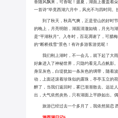
香随风飘来，可香呢！盛夏，湖面上覆盖着
一首诗”毕竟西湖六月中，风光不与四时同。
到了秋天，秋高气爽，正是登山的好时
的晚上，月亮明朗，湖面清澈如镜，月光与
是“平湖秋月”。入冬时，百花凋谢了，可腊
的“断桥残雪”景色！有许多游客游览呢！
我们刚上湖时，不一会儿，就下起了大
好象进入了神秘世界，只隐约看见几点帆影
身呈灰色，白堤犹如一条灰色的绸带，随着
动，上面还滚着珍珠似的露珠，亭亭玉立的
醉了，当我们返回时，雾已渐渐散去。远近
出，大气依然炎热，只有湖面上平静如出。
旅游已经过去一个多月了，我依然留恋 
游西湖日记6