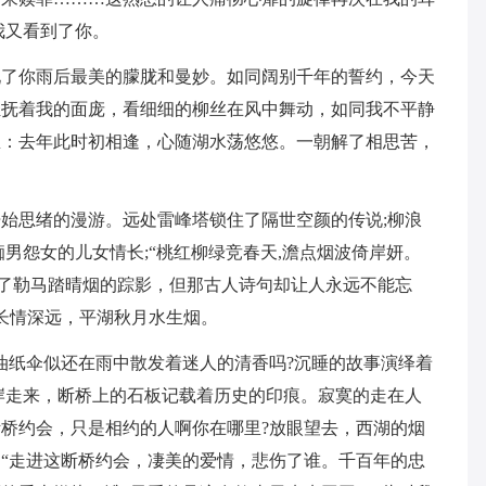
我又看到了你。
现了你雨后最美的朦胧和曼妙。如同阔别千年的誓约，今天
轻抚着我的面庞，看细细的柳丝在风中舞动，如同我不平静
里：去年此时初相逢，心随湖水荡悠悠。一朝解了相思苦，
始思绪的漫游。远处雷峰塔锁住了隔世空颜的传说;柳浪
男怨女的儿女情长;“桃红柳绿竞春天,澹点烟波倚岸妍。
见了勒马踏晴烟的踪影，但那古人诗句却让人永远不能忘
不长情深远，平湖秋月水生烟。
油纸伞似还在雨中散发着迷人的清香吗?沉睡的故事演绎着
岸走来，断桥上的石板记载着历史的印痕。寂寞的走在人
桥约会，只是相约的人啊你在哪里?放眼望去，西湖的烟
“走进这断桥约会，凄美的爱情，悲伤了谁。千百年的忠