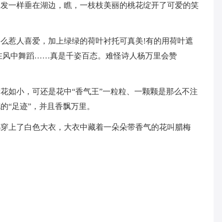
长发一样垂在湖边，瞧，一枝枝美丽的桃花绽开了可爱的笑
么惹人喜爱，加上绿绿的荷叶衬托可真美!有的用荷叶遮
在风中舞蹈……真是千姿百态。难怪诗人杨万里会赞
花如小，可还是花中“香气王”一粒粒、一颗颗是那么不注
的“足迹”，并且香飘万里。
都穿上了白色大衣，大衣中藏着一朵朵带香气的花叫腊梅