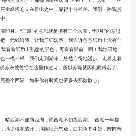
围的美景几乎全部都倒映在这面“大镜子”里。远处，一座
一座雷峰塔屹立在群山之中，显得十分雄伟。我们一路观赏
之中。
潭印月。“三潭”的意思就是指有三个水潭，“印月”的意思
地把一元钱给我，让我仔细观察，我告诉爸爸纸币上没有什
看，我看看纸币上熟悉的景色，再看看眼前，啊！我惊讶地
景色一模一样！我们走到湖岸上悠然自得地漫步，走着走着
听说苏东坡曾经在这里作过诗，所以苏堤就因此而得名了。
不完整个西湖，如果你有时间也要多去那散散心。
，晴西湖不如雨西湖，雨西湖不如夜西湖。“西湖一年都
色，满堤桃花盛开，满园牡丹怒放，白花争齐斗妍，阵阵芳