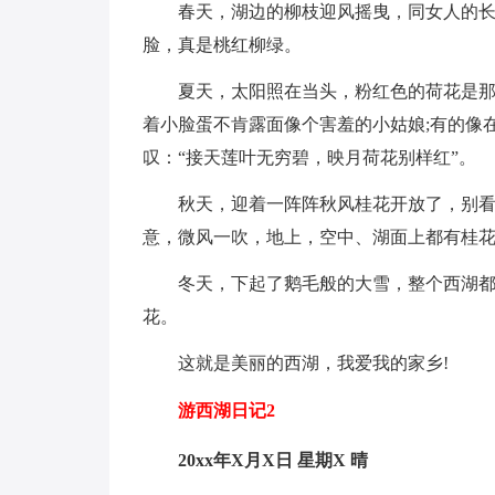
春天，湖边的柳枝迎风摇曳，同女人的
脸，真是桃红柳绿。
夏天，太阳照在当头，粉红色的荷花是那
着小脸蛋不肯露面像个害羞的小姑娘;有的像
叹：“接天莲叶无穷碧，映月荷花别样红”。
秋天，迎着一阵阵秋风桂花开放了，别看
意，微风一吹，地上，空中、湖面上都有桂花
冬天，下起了鹅毛般的大雪，整个西湖
花。
这就是美丽的西湖，我爱我的家乡!
游西湖日记2
20xx年X月X日 星期X 晴