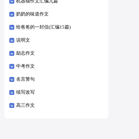
8篇）
机器猫作文汇编九篇
奶奶的味道作文
给爸爸的一封信(汇编15篇)
说明文
励志作文
中考作文
名言警句
续写改写
高三作文