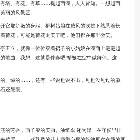
，有塔、有花、有草……提起西湖，人人皆知。一想起西
个美丽的风景区。
展开它那娇嫩的身躯。柳树姑娘在威风的吹拂下熟悉着长
赏着荷花，可能是荷花太美了吧，他们都在那里微笑。
亭亭玉立，就像一位位穿着裙子的小姑娘在湖面上翩翩起
的歌曲。我想，这就是伴奏吧!蜻蜓在空中做舞伴。这
粉的、绿的……，还有一些说也说不出，见也没见过的颜
宝石还耀眼。
淡的芳香，西子般的美丽。油纸伞 还为媒，在守侯里排
缘来赎罪………这熟悉的让人痛彻心扉的旋律再次在我的耳