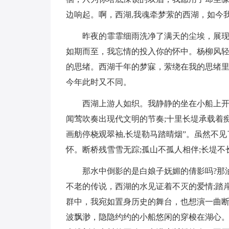
边响起。啊，西湖,我魂牵梦萦的西湖，如今
昨夜的霏霏细雨洗净了满天的尘埃，展
如期而至，我忘情的投入你的怀中。杨柳风
的思绪。西湖千年的梦寐，萦绕在我的思绪
今年此时又不同。
西湖上游人如织。我静静的坐在小船上开
闻莺吹奏出现代文明的节奏;十里长堤承载着痴
画舫停桡观翠袖,长堤勒马踏晴烟”。虽然不
怀。断桥残雪雪无踪;孤山不孤人相伴;长堤
那水中倒影的是白娘子妩媚的倩影吗?那
不老的传说，西湖的水见证着不灭的爱情;踏
群中，我宛如置身历史的舞台，也想演一曲断
波飘渺，隐隐约约的小船悠闲的穿梭在湖心。