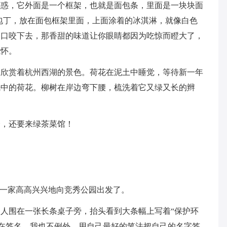
诱惑，它外面是一个框架，也就是面包条，里面是一块块面
包丁，放在面包框架里面，上面涂着的冰淇淋，就像白色
一口咬下去，那香甜的味道让你眼睛都因为吃惊而瞪大了，
忘怀。
边欣赏着杭州西湖的景色。荷花在泥土中睡觉，等待新一年
眠中的荷花。柳树在岸边弯下腰，梳洗着它又绿又长的辫
。
会，还要来绿茶菜馆！
们一家高高兴兴地向竞秀公园出发了。
人围在一张长条桌子旁，抬头看到大条幅上写着“保护环
正在签名，我也不例外，用自己最好的笔法把自己的名字签