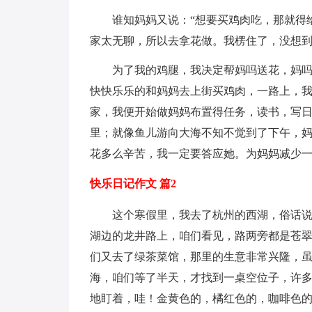
谁知妈妈又说：“想要买鸡肉吃，那就得
家太无聊，所以去拿花做。我楞住了，没想到
为了我的鸡腿，我决定帮妈吗送花，妈吗
快快乐乐的和妈妈去上街买鸡肉，一路上，
家，我便开始做妈妈布置得任务，读书，写
里；就像鱼儿游向大海不知不觉到了下午，
花多么辛苦，我一定要答应她。为妈妈减少
快乐日记作文 篇2
这个寒假里，我去了杭州的西湖，俗话
湖边的龙井路上，咱们看见，路两旁都是苍
们又去了绿茶菜馆，那里的生意非常兴隆，
海，咱们等了半天，才找到一桌空位子，许
地盯着，哇！金黄色的，橘红色的，咖啡色