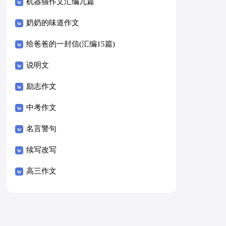
8篇）
机器猫作文汇编九篇
奶奶的味道作文
给爸爸的一封信(汇编15篇)
说明文
励志作文
中考作文
名言警句
续写改写
高三作文