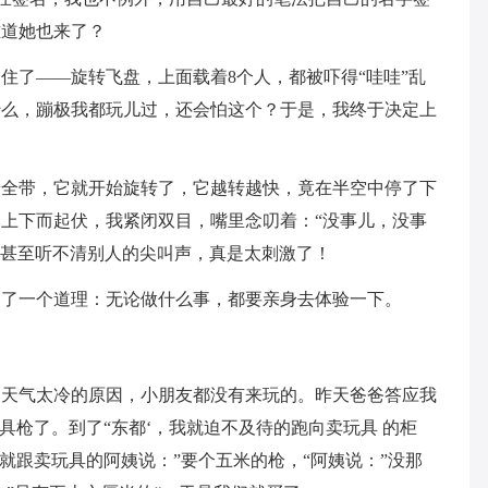
难道她也来了？
住了——旋转飞盘，上面载着8个人，都被吓得“哇哇”乱
什么，蹦极我都玩儿过，还会怕这个？于是，我终于决定上
安全带，它就开始旋转了，它越转越快，竟在半空中停了下
上下而起伏，我紧闭双目，嘴里念叨着：“没事儿，没事
我甚至听不清别人的尖叫声，真是太刺激了！
白了一个道理：无论做什么事，都要亲身去体验一下。
为天气太冷的原因，小朋友都没有来玩的。昨天爸爸答应我
具枪了。到了“东都‘，我就迫不及待的跑向卖玩具 的柜
就跟卖玩具的阿姨说：”要个五米的枪，“阿姨说：”没那