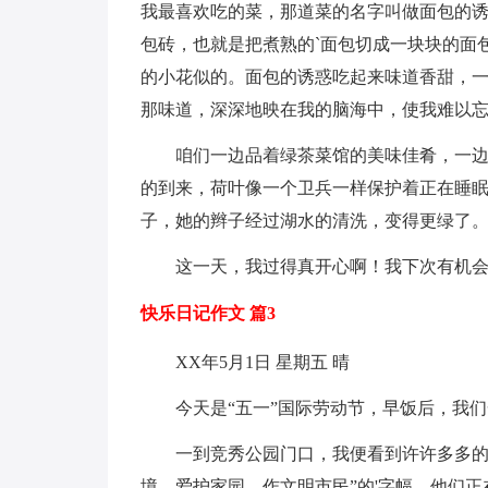
我最喜欢吃的菜，那道菜的名字叫做面包的
包砖，也就是把煮熟的`面包切成一块块的面
的小花似的。面包的诱惑吃起来味道香甜，
那味道，深深地映在我的脑海中，使我难以
咱们一边品着绿茶菜馆的美味佳肴，一
的到来，荷叶像一个卫兵一样保护着正在睡
子，她的辫子经过湖水的清洗，变得更绿了
这一天，我过得真开心啊！我下次有机
快乐日记作文 篇3
XX年5月1日 星期五 晴
今天是“五一”国际劳动节，早饭后，我
一到竞秀公园门口，我便看到许许多多的
境，爱护家园，作文明市民”的'字幅，他们