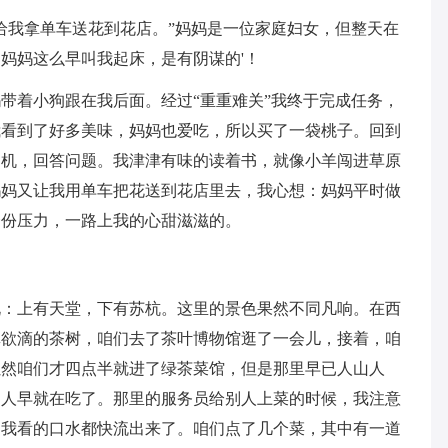
给我拿单车送花到花店。”妈妈是一位家庭妇女，但整天在
妈妈这么早叫我起床，是有阴谋的'！
带着小狗跟在我后面。经过“重重难关”我终于完成任务，
我看到了好多美味，妈妈也爱吃，所以买了一袋桃子。回到
日机，回答问题。我津津有味的读着书，就像小羊闯进草原
妈妈又让我用单车把花送到花店里去，我心想：妈妈平时做
一份压力，一路上我的心甜滋滋的。
说：上有天堂，下有苏杭。这里的景色果然不同凡响。在西
翠欲滴的茶树，咱们去了茶叶博物馆逛了一会儿，接着，咱
虽然咱们才四点半就进了绿茶菜馆，但是那里早已人山人
多人早就在吃了。那里的服务员给别人上菜的时候，我注意
的我看的口水都快流出来了。咱们点了几个菜，其中有一道