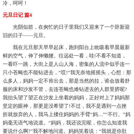
冷，呵呵！
元旦日记 篇4
光阴似箭，在匆忙的日子里我们又迎来了一个辞新迎
旧的日子——元旦。
我在元旦那天早早起床，跑到阳台上吮吸着早晨最新
鲜的空气，伸了伸懒腰。往远处一看，哇!不看不知道，
一看吓一跳，大街上是人山人海，密集的人流中似乎连一
只小苍蝇也不能钻进去，“哎!”我无奈地摇摇头，心想：那
么多人，妈妈一定不肯出去，那是当然的拉，谁会放着舒
服的床和沙发不管，去连苍蝇也难钻进去的人群里挤呢?
我抬头望了望正在沙发上坐着的妈妈，正好对上了妈妈那
坚定的眼神，那更是没希望了!不过，我不是遇到一点挫
折就放弃的人，我马上搂住妈妈的.手臂“妈…”“不行。”妈
妈毫无语气地说道。“妈妈，我还说完呢，你怎么知道我
要说什么啊?”我不解地问道。妈妈笑着说：“我就是你肚