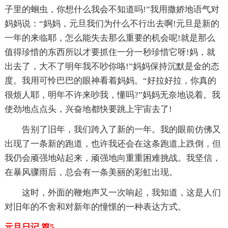
子里的蛔虫，你想什么我会不知道吗!”我用撒娇地语气对
妈妈说：“妈妈，元旦我们为什么不行出去啊!元旦是新的
一年的来临耶，怎么能失去那么重要的机会呢!就是那么
值得珍惜的东西所以才要抓住一分一秒珍惜它呀!妈，就
出去了，大不了明年我不吵你咯!”妈妈保持沉默是金的态
度。我用可怜巴巴的眼神看着妈妈。“好拉好拉，你真的
很烦人耶，明年不许来吵我，懂吗?”妈妈无奈地说着。我
使劲地点点头，兴奋地都快要跳上宇宙去了!
告别了旧年，我们跨入了新的一年。我的眼前仿佛又
出现了一条新的跑道，也许我还会在这条跑道上跌倒，但
我仍会顽强地站起来，顽强地向重重困难挑战。我坚信，
在暴风骤雨后，总会有一条美丽的彩虹出现。
这时，外面的鞭炮声又一次响起，我知道，这是人们
对旧年的不舍和对新年的憧憬的一种表达方式。
元旦日记 篇5