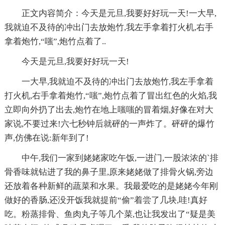
正文内容简介：今天是元旦,我要好好玩一天!一大早,
我就迫不及待的冲出门去放炮竹,我左手拿着打火机,右手
拿着炮竹,“嗤”,炮竹点着了..
今天是元旦,我要好好玩一天!
一大早,我就迫不及待的冲出门去放炮竹,我左手拿着
打火机,右手拿着炮竹,“嗤”,炮竹点着了冒出红色的火焰,我
立即向外扔了出去,炮竹在地上嗤嗤的冒着烟,好像在对大
家说,不要过来!六七秒钟后就砰的一声炸了。砰砰的爆竹
声,仿佛在说:新年到了!
中午,我们一家到姥姥家吃午饭,一进门,一股浓浓的`排
骨香味就钻进了我的鼻子里,原来姥姥做了排骨火锅,旁边
还放着各种新鲜的蔬菜和水果。我最爱吃的是姥姥今年刚
做好的香肠,还没开饭我就提前“偷”着尝了几块,哇!真好
吃。粉蒸排骨、鱼肉丸子等几个菜,也让我发出了“疑是美