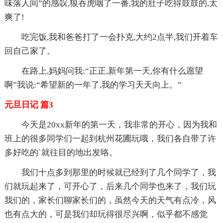
味落人间”的感叹,狼吞虎咽了一番,我的肚子吃得鼓鼓的,太
爽了!
吃完饭,我和爸爸打了一会扑克,大约2点半,我们开着车
回自己家了。
在路上,妈妈问我:“正正,新年第一天,你有什么愿望
啊”我说:“希望新的一年了,我的学习天天向上。”
元旦日记 篇3
今天是20xx新年的第一天，我非常的开心，因为我和
班上的很多同学们一起到杭州花圃玩哦，我们各自带了许
多好吃的`就往目的地出发咯。
我们十点多到那里的时候就已经到了几个同学了，我
们就玩起来了，可开心了，后来几个同学也来了，我们玩
我们的，家长们聊家长们的，虽然今天的天气有点冷，风
也有点大的，可是我们却玩得很尽兴啊，似乎都不感觉