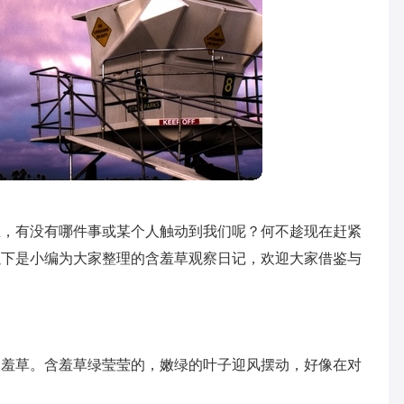
里，有没有哪件事或某个人触动到我们呢？何不趁现在赶紧
以下是小编为大家整理的含羞草观察日记，欢迎大家借鉴与
含羞草。含羞草绿莹莹的，嫩绿的叶子迎风摆动，好像在对