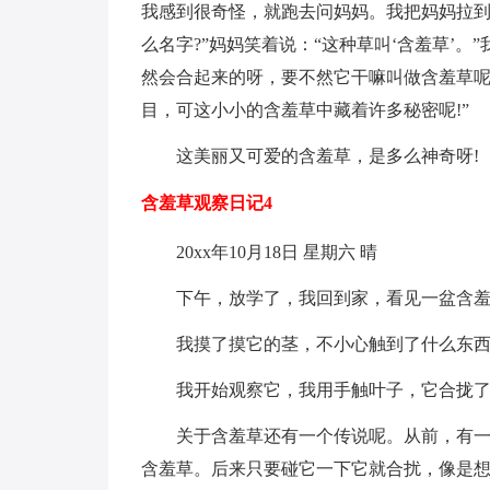
我感到很奇怪，就跑去问妈妈。我把妈妈拉到
么名字?”妈妈笑着说：“这种草叫‘含羞草’。
然会合起来的呀，要不然它干嘛叫做含羞草呢
目，可这小小的含羞草中藏着许多秘密呢!”
这美丽又可爱的含羞草，是多么神奇呀!
含羞草观察日记4
20xx年10月18日 星期六 晴
下午，放学了，我回到家，看见一盆含
我摸了摸它的茎，不小心触到了什么东
我开始观察它，我用手触叶子，它合拢
关于含羞草还有一个传说呢。从前，有
含羞草。后来只要碰它一下它就合扰，像是