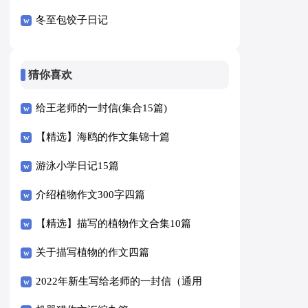
冬至包饺子日记
猜你喜欢
给王老师的一封信(集合15篇)
【精选】海鸥的作文集锦十篇
游泳小学日记15篇
介绍植物作文300字四篇
【精选】描写的植物作文合集10篇
关于描写植物的作文四篇
2022年新生写给老师的一封信（通用