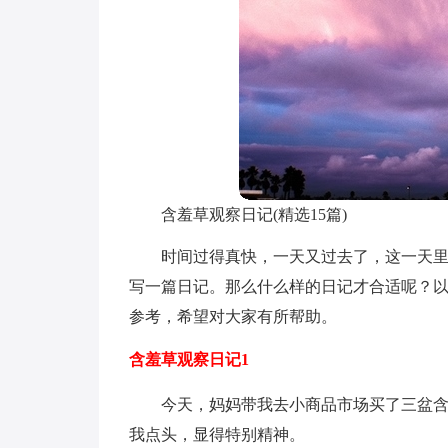
含羞草观察日记(精选15篇)
时间过得真快，一天又过去了，这一天
写一篇日记。那么什么样的日记才合适呢？
参考，希望对大家有所帮助。
含羞草观察日记1
今天，妈妈带我去小商品市场买了三盆
我点头，显得特别精神。