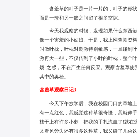
含羞草的叶子是一片一片的，叶子的形
而是一簇和另一簇之间留了很多空隙。
今天我观察的时候，发现如果什么东西
像一个害羞的小姑娘。于是，我上网查阅资
叫做叶枕，叶枕对刺激特别敏感，一旦碰到
激再大一些，不仅传到了小叶的叶枕，整个叶
烦”之感，不在产生任何反应。观察含羞草使
其中的奥秘。
含羞草观察日记3
今天下午放学后，我在校园门口的草地
有一点红色，我感觉这种草很奇怪，我就伸手
枝干上有许多小刺，把我的手扎流血了!就在
又看见旁边还有很多这种草，我又碰了几朵