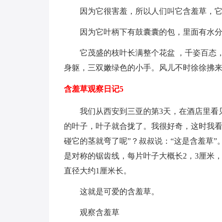
因为它很害羞，所以人们叫它含羞草，它
因为它叶柄下有鼓囊囊的包，里面有水
它茂盛的枝叶长满整个花盆 ，千姿百态
身躯，三双嫩绿色的小手。风儿不时徐徐拂
含羞草观察日记5
我们从西安到三亚的第3天，在酒店里看
的叶子，叶子就合拢了。我很好奇，这时我看
碰它的茎就弯了呢”？叔叔说：“这是含羞草
是对称的锯齿线，每片叶子大概长2，3厘米
直径大约1厘米长。
这就是可爱的含羞草。
观察含羞草