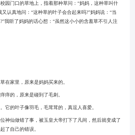
校园门口的草地上，指着那种草问：“妈妈，这种草叫什
”我又认真地问：“这种草的叶子会合起来吗?”妈妈说：“当
?”我听了妈妈的话心想：“虽然这小小的含羞草不引人注
羞草在家里，原来是妈妈买来的。
西痒痒的，原来是碰到了毛刺。
了。它的叶子像羽毛，毛茸茸的，真逗人喜爱。
一位神仙做错了事，被玉皇大帝打下了凡间，然后就变成了
想起了自己的错误。