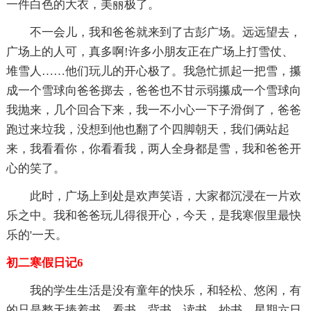
一件白色的大衣，美丽极了。
不一会儿，我和爸爸就来到了古彭广场。远远望去，
广场上的人可，真多啊!许多小朋友正在广场上打雪仗、
堆雪人……他们玩儿的开心极了。我急忙抓起一把雪，攥
成一个雪球向爸爸掷去，爸爸也不甘示弱攥成一个雪球向
我抛来，几个回合下来，我一不小心一下子滑倒了，爸爸
跑过来垃我，没想到他也翻了个四脚朝天，我们俩站起
来，我看看你，你看看我，两人全身都是雪，我和爸爸开
心的笑了。
此时，广场上到处是欢声笑语，大家都沉浸在一片欢
乐之中。我和爸爸玩儿得很开心，今天，是我寒假里最快
乐的'一天。
初二寒假日记6
我的学生生活是没有童年的快乐，和轻松、悠闲，有
的只是整天捧着书，看书、背书、读书、抄书，星期六日