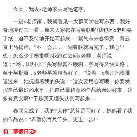
今天，我去x老师家去写毛笔字。
一进x老师家，我就看见一大群同学在写东西，我好
奇地凑过去一看，原来大家都在写春联呢!我也问x老师要
了纸，迫不及待地开始写起来：“紫气东来春得意，青云
直上马扬蹄。”不一会儿，一副春联就写完了，我心里
想：怎么少了横批啊?我跑过去问x老师，老师说
道：“哟，田甜小丫头写得真不赖啊，字写得又快又好，
至于横批嘛，x老师早就准备好了。”说着，x老师把横批
递过来，她抚摸着我的头说：“这次要用心写哦，你要发
挥自己最好的水平，把自己最得意的作品给亲朋好友，这
多有意义啊!”于是我又埋头认真写起来......
春联完成了，我的“大作”总算是写好了，妈妈看了我
的作品说：“希望你百尺竿头，更进一步!”
初二寒假日记8