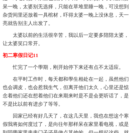
呆一晚，太婆别无选择，只能在草堆里睡一晚，可没想到
杂货间里还放着一具棺材，吓得太婆一晚上没休息，天一
亮就告别主人出发了。
太婆以前的生活很辛苦，我以后一定要多陪陪太婆，
让太婆笑口常开。
初二寒假日记11
忙完了一个學期，刚开始停下来还有点不太适应。
在平时工作时，每天都和學生相处在一起，虽然他们
也会调皮，也会惹我生气，但离开他们太久，心里还是惦
念着他们还在想着他们在来期来时是不是会更听话了，是
不是比以前有进步了等等。
回家已经有好几天了，在这几天里，我也在想这个寒
假我将如何度过了，是向往年那样呆在家里看电视，或是
到同學家里串串门子还是做点其他的。但一想起这些，就