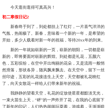
今天逛街逛得可真高兴！
初二寒假日记2
新春终于到了，到处都挂上了红灯，一片喜气洋洋的
气氛，热闹极了。新春，意味着一个新的一年，是希望的
开始，多少人载着对新一年的祝福，等待20xx年的到来。
新的一年就如崭新的一页，崭新的朝阳，一切都是崭
新的，即将要面对崭新的辉煌。到处都是礼花，五颜六
色，五彩缤纷，在空中开出绚丽的花朵，又是流雨一般悄
然滑落，形状各异，随风飘来飘去。在天空中，留下一丝
丝印迹，五彩的礼花接连生上天空，天空都被礼花映红
了，向天女散花一样给人们带来新年的祝福。
我静静的望着天空，礼花的绽放使星星都黯淡无光，
一束火苗生上天，“砰”的一声炸开了花，在我的心底留下
了新年的印记，人们热热闹闹玩耍着，游戏着，天渐渐暗