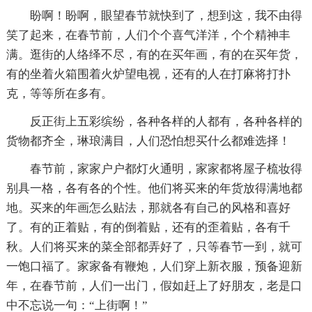
盼啊！盼啊，眼望春节就快到了，想到这，我不由得
笑了起来，在春节前，人们个个喜气洋洋，个个精神丰
满。逛街的人络绎不尽，有的在买年画，有的在买年货，
有的坐着火箱围着火炉望电视，还有的人在打麻将打扑
克，等等所在多有。
反正街上五彩缤纷，各种各样的人都有，各种各样的
货物都齐全，琳琅满目，人们恐怕想买什么都难选择！
春节前，家家户户都灯火通明，家家都将屋子梳妆得
别具一格，各有各的个性。他们将买来的年货放得满地都
地。买来的年画怎么贴法，那就各有自己的风格和喜好
了。有的正着贴，有的倒着贴，还有的歪着贴，各有千
秋。人们将买来的菜全部都弄好了，只等春节一到，就可
一饱口福了。家家备有鞭炮，人们穿上新衣服，预备迎新
年，在春节前，人们一出门，假如赶上了好朋友，老是口
中不忘说一句：“上街啊！”