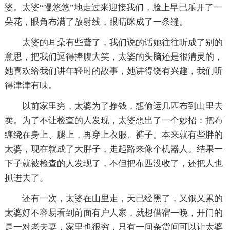
婆。太婆“慢悠悠”地走过来迎接我们，脸上早已乐开了一
朵花，眼角布满了放射线，眼睛眯成了一条缝。
太婆的耳朵有些聋了，我们说的话她往往听成了别的
意思，把我们逗得捧腹大笑，太婆的头脑还是很清灵的，
她喜欢给我们讲年轻时的故事，她讲得饶有兴趣，我们听
得津津有味。
以前家里穷，太婆为了挣钱，想偷运几匹布到山里去
卖。为了不让检查的人发现，太婆想出了一个妙招：把布
缠绕在身上、腿上，再穿上衣服、裤子。本来就有些胖的
太婆，现在就成了大胖子，走起路来像个机器人。结果一
下子就被检查的人发现了，不但把布匹没收了，还把人也
抓进去了。
还有一次，太婆在山里走，天已经黑了，又饿又累的
太婆好不容易看到前面有户人家，就想借宿一晚，开门的
是一对老夫妻，家里也很穷，只有一间杂货间可以让太婆