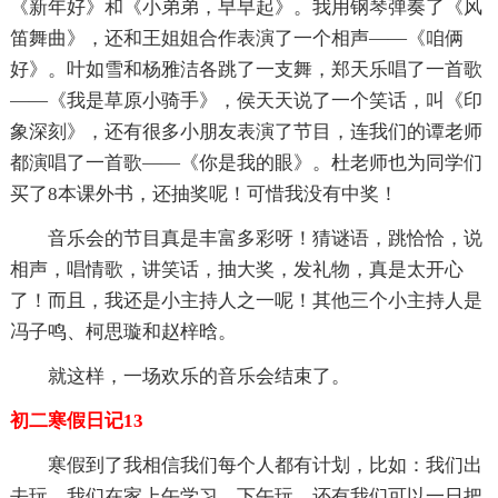
《新年好》和《小弟弟，早早起》。我用钢琴弹奏了《风
笛舞曲》，还和王姐姐合作表演了一个相声——《咱俩
好》。叶如雪和杨雅洁各跳了一支舞，郑天乐唱了一首歌
——《我是草原小骑手》，侯天天说了一个笑话，叫《印
象深刻》，还有很多小朋友表演了节目，连我们的谭老师
都演唱了一首歌——《你是我的眼》。杜老师也为同学们
买了8本课外书，还抽奖呢！可惜我没有中奖！
音乐会的节目真是丰富多彩呀！猜谜语，跳恰恰，说
相声，唱情歌，讲笑话，抽大奖，发礼物，真是太开心
了！而且，我还是小主持人之一呢！其他三个小主持人是
冯子鸣、柯思璇和赵梓晗。
就这样，一场欢乐的音乐会结束了。
初二寒假日记13
寒假到了我相信我们每个人都有计划，比如：我们出
去玩，我们在家上午学习，下午玩，还有我们可以一日把