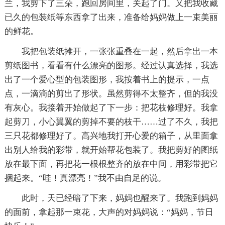
兰，我剪下了三朵，跑回房间里，关起了门。又把我收藏
已久的包装纸等东西拿了出来，准备给妈妈做上一束美丽
的鲜花。
我把包装纸摊开，一张张重叠在一起，然后拿出一本
剪纸图书，看看有什么漂亮的图形。经过认真选择，我选
出了一个爱心型的包装图形，我按着书上的提示，一点
点，一滴滴的剪出了形状。虽然剪得不太整齐，但的我没
有灰心。我接着开始做起了下一步：把花枝修理好。我拿
起剪刀，小心翼翼的剪掉不要的枝干……过了不久，我把
三只花都修理好了。高兴地我打开心爱的箱子，从里面拿
出别人给我的彩带，就开始帮花包装了。我把剪好的图纸
放在最下面，再把花一根根整齐的放在中间，用彩带把它
捆起来。“哇！真漂亮！”我不由自足的说。
此时，天已经暗了下来，妈妈也醒来了。我跑到妈妈
的面前，拿起那一束花，大声的对妈妈说：“妈妈，节日