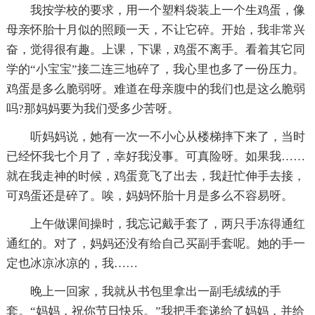
我按学校的要求，用一个塑料袋装上一个生鸡蛋，像
母亲怀胎十月似的照顾一天，不让它碎。开始，我非常兴
奋，觉得很有趣。上课，下课，鸡蛋不离手。看着其它同
学的“小宝宝”接二连三地碎了，我心里也多了一份压力。
鸡蛋是多么脆弱呀。难道在母亲腹中的我们也是这么脆弱
吗?那妈妈要为我们受多少苦呀。
听妈妈说，她有一次一不小心从楼梯摔下来了，当时
已经怀我七个月了，幸好我没事。可真险呀。如果我……
就在我走神的时候，鸡蛋竟飞了出去，我赶忙伸手去接，
可鸡蛋还是碎了。唉，妈妈怀胎十月是多么不容易呀。
上午做课间操时，我忘记戴手套了，两只手冻得通红
通红的。对了，妈妈还没有给自己买副手套呢。她的手一
定也冰凉冰凉的，我……
晚上一回家，我就从书包里拿出一副毛绒绒的手
套。“妈妈，祝你节日快乐。”我把手套递给了妈妈，并给