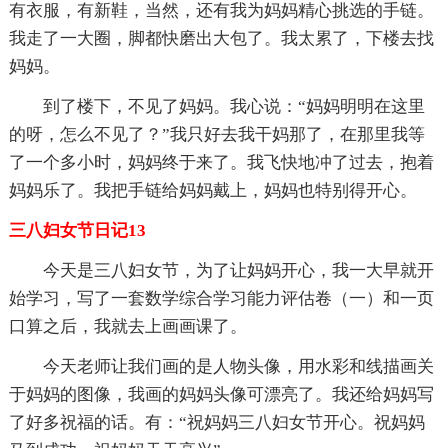
有衣服，有新鞋，当然，还有我为妈妈精心挑选的手链。
我走了一大圈，脚都快磨出大包了。我太累了，下楼去找
妈妈。
到了楼下，不见了妈妈。我心说：“妈妈明明在这里
的呀，怎么不见了？”我只好去我干妈那了，在那里我等
了一个多小时，妈妈终于来了。我飞快地冲了过去，抱着
妈妈乐了。我把手链给妈妈戴上，妈妈也特别得开心。
三八妇女节日记13
今天是三八妇女节，为了让妈妈开心，我一大早就开
始学习，写了一套数学综合学习能力评估卷（一）和一页
口算之后，我就去上画画课了。
今天老师让我们画的是人物头像，用水彩和线描画关
于妈妈的图像，我画的妈妈头像可漂亮了。我还给妈妈写
了好多祝福的话。有：“祝妈妈三八妇女节开心。祝妈妈