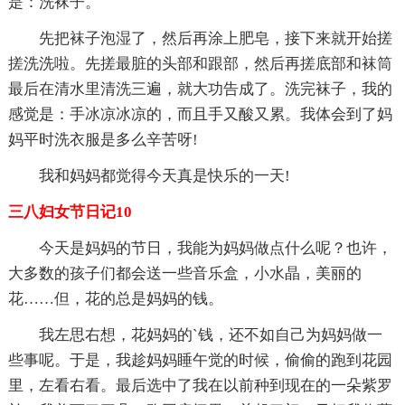
是：洗袜子。
先把袜子泡湿了，然后再涂上肥皂，接下来就开始搓
搓洗洗啦。先搓最脏的头部和跟部，然后再搓底部和袜筒
最后在清水里清洗三遍，就大功告成了。洗完袜子，我的
感觉是：手冰凉冰凉的，而且手又酸又累。我体会到了妈
妈平时洗衣服是多么辛苦呀!
我和妈妈都觉得今天真是快乐的一天!
三八妇女节日记10
今天是妈妈的节日，我能为妈妈做点什么呢？也许，
大多数的孩子们都会送一些音乐盒，小水晶，美丽的
花……但，花的总是妈妈的钱。
我左思右想，花妈妈的`钱，还不如自己为妈妈做一
些事呢。于是，我趁妈妈睡午觉的时候，偷偷的跑到花园
里，左看右看。最后选中了我在以前种到现在的一朵紫罗