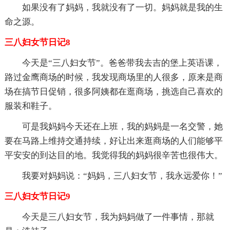
如果没有了妈妈，我就没有了一切。妈妈就是我的生
命之源。
三八妇女节日记8
今天是“三八妇女节”。爸爸带我去吉的堡上英语课，
路过金鹰商场的时候，我发现商场里的人很多，原来是商
场在搞节日促销，很多阿姨都在逛商场，挑选自己喜欢的
服装和鞋子。
可是我妈妈今天还在上班，我的妈妈是一名交警，她
要在马路上维持交通持续，好让出来逛商场的人们能够平
平安安的到达目的地。我觉得我的妈妈很辛苦也很伟大。
我要对妈妈说：“妈妈，三八妇女节，我永远爱你！”
三八妇女节日记9
今天是三八妇女节，我为妈妈做了一件事情，那就