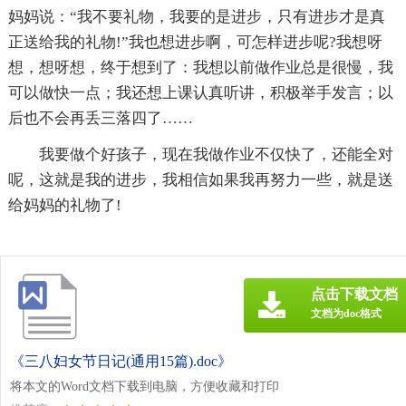
妈妈说：“我不要礼物，我要的是进步，只有进步才是真
正送给我的礼物!”我也想进步啊，可怎样进步呢?我想呀
想，想呀想，终于想到了：我想以前做作业总是很慢，我
可以做快一点；我还想上课认真听讲，积极举手发言；以
后也不会再丢三落四了……
我要做个好孩子，现在我做作业不仅快了，还能全对
呢，这就是我的进步，我相信如果我再努力一些，就是送
给妈妈的礼物了!
点击下载文档
文档为doc格式
《三八妇女节日记(通用15篇).doc》
将本文的Word文档下载到电脑，方便收藏和打印