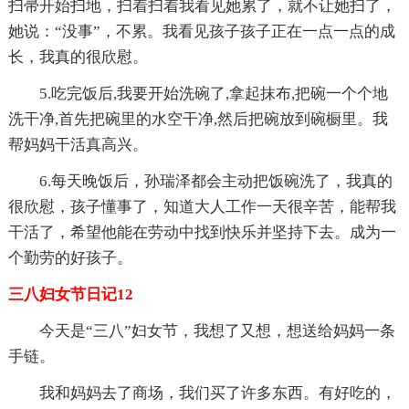
扫帚开始扫地，扫着扫着我看见她累了，就不让她扫了，
她说：“没事”，不累。我看见孩子孩子正在一点一点的成
长，我真的很欣慰。
5.吃完饭后,我要开始洗碗了,拿起抹布,把碗一个个地
洗干净,首先把碗里的水空干净,然后把碗放到碗橱里。我
帮妈妈干活真高兴。
6.每天晚饭后，孙瑞泽都会主动把饭碗洗了，我真的
很欣慰，孩子懂事了，知道大人工作一天很辛苦，能帮我
干活了，希望他能在劳动中找到快乐并坚持下去。成为一
个勤劳的好孩子。
三八妇女节日记12
今天是“三八”妇女节，我想了又想，想送给妈妈一条
手链。
我和妈妈去了商场，我们买了许多东西。有好吃的，