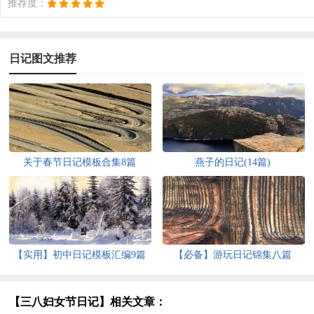
推荐度：
日记图文推荐
关于春节日记模板合集8篇
燕子的日记(14篇)
【实用】初中日记模板汇编9篇
【必备】游玩日记锦集八篇
【三八妇女节日记】相关文章：