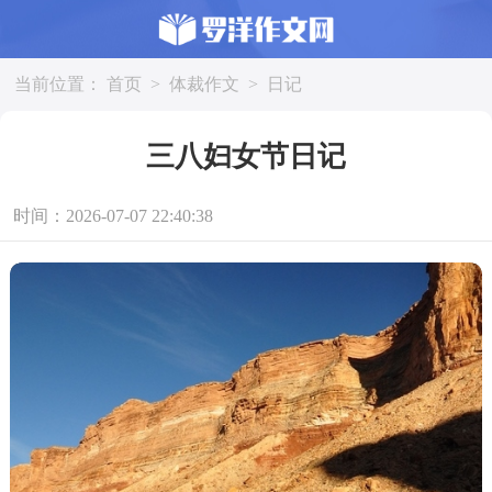
当前位置：
首页
>
体裁作文
>
日记
三八妇女节日记
时间：2026-07-07 22:40:38