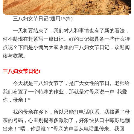
三八妇女节日记(通用15篇)
一天将要结束了，我们对人和事情也有了新的看法，
何不趁现在赶紧写一篇日记。好的日记都具备一些什么特
点呢？下面是小编为大家收集的三八妇女节日记，欢迎阅
读与收藏。
三八妇女节日记1
今天就是三八妇女节了，是广大女性的节日。老师给
我们布置了一个特殊的作业，那就是对母亲说一声“我爱
你，母亲！”
我的母亲在乡下，所以只能打电话联系。我拨通了母
亲的号码，心里别提有多激动了，好象快从口中嘭彭地蹦
出来！“喂，你是谁？”母亲的声音从电话里传来。我回