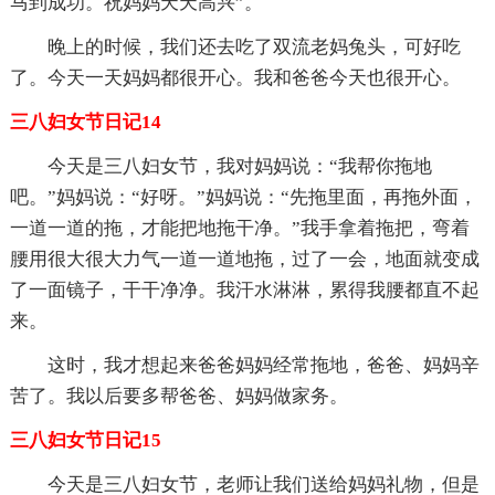
马到成功。祝妈妈天天高兴”。
晚上的时候，我们还去吃了双流老妈兔头，可好吃
了。今天一天妈妈都很开心。我和爸爸今天也很开心。
三八妇女节日记14
今天是三八妇女节，我对妈妈说：“我帮你拖地
吧。”妈妈说：“好呀。”妈妈说：“先拖里面，再拖外面，
一道一道的拖，才能把地拖干净。”我手拿着拖把，弯着
腰用很大很大力气一道一道地拖，过了一会，地面就变成
了一面镜子，干干净净。我汗水淋淋，累得我腰都直不起
来。
这时，我才想起来爸爸妈妈经常拖地，爸爸、妈妈辛
苦了。我以后要多帮爸爸、妈妈做家务。
三八妇女节日记15
今天是三八妇女节，老师让我们送给妈妈礼物，但是