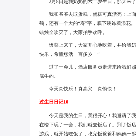
2月8日是我奶奶的六十岁生日，那天来
我和爷爷去取蛋糕，蛋糕可真漂亮：上面
鹤，还有一个大的“寿”字，底下装饰着浪花
蜡烛全吹灭了，大家拍手欢呼。
饭菜上来了，大家开心地吃着，并给我奶
快乐，希望您活一百多岁！”
过了一会儿，酒店服务员走进来给我们
属牛的。
今天真快乐！真高兴！真愉快！
过生日日记10
今天是我的生日，我很开心！我邀请了
在楼下玩了一会，我们就去饭店了。到了饭
游戏，就开始吃饭了，吃完饭爸爸和妈妈一起