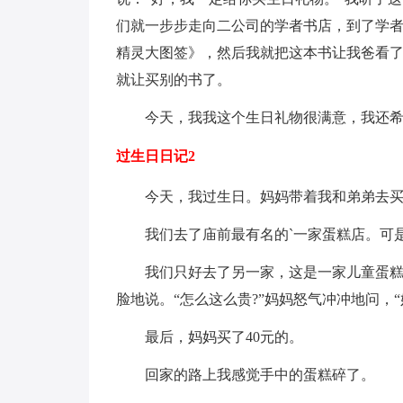
们就一步步走向二公司的学者书店，到了学
精灵大图签》，然后我就把这本书让我爸看
就让买别的书了。
今天，我我这个生日礼物很满意，我还
过生日日记2
今天，我过生日。妈妈带着我和弟弟去
我们去了庙前最有名的`一家蛋糕店。可
我们只好去了另一家，这是一家儿童蛋糕店
脸地说。“怎么这么贵?”妈妈怒气冲冲地问，
最后，妈妈买了40元的。
回家的路上我感觉手中的蛋糕碎了。