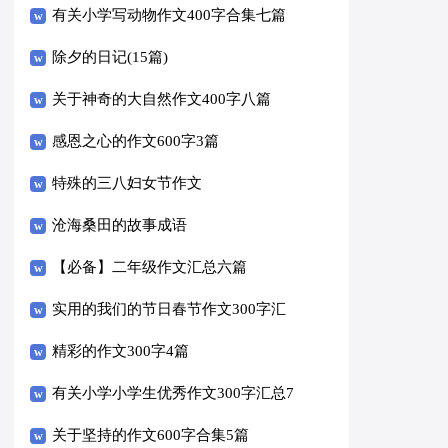
有关小学写动物作文400字合集七篇
除夕的日记(15篇)
关于神奇的大自然作文400字八篇
感恩之心的作文600字3篇
特殊的三八妇女节作文
沧海桑田的故事成语
【必备】二年级作文汇总六篇
实用的我们的节日春节作文300字汇
编十篇
精彩的作文300字4篇
有关小学小学生优秀作文300字汇总7
篇
关于坚持的作文600字合集5篇