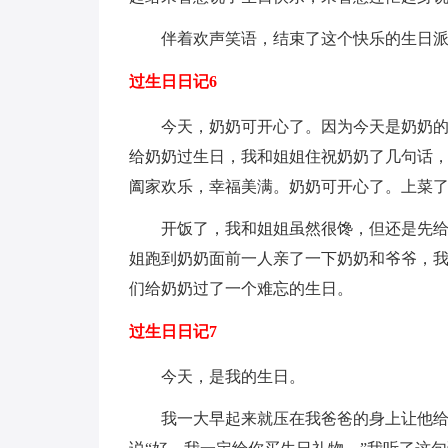
伴着欢声笑语，结束了这个快乐的生日
过生日日记6
今天，奶奶可开心了。因为今天是奶奶的
给奶奶过生日，我和姐姐住祝奶奶了几句话
阖家欢乐，幸福美满。奶奶可开心了。上菜
开饭了，我和姐姐虽然很馋，但还是先
姐跑到奶奶面前一人亲了一下奶奶和爷爷，
们给奶奶过了一个难忘的生日。
过生日日记7
今天，是我的生日。
我一大早起来就压在我爸爸的身上让他