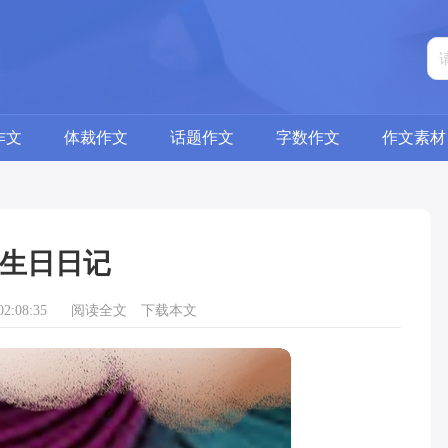
作文
体裁作文
话题作文
字数作文
作文素材
生日日记
2:08:35
阅读全文
下载本文