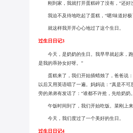
刚到家，我就打开蛋糕碎了没有，“还好
我迫不及待地吃起了蛋糕，“嗯!味道好极
就这样我开开心心地过了这个生日。
过生日日记3
今天，是奶奶的生日。我早早就起床，跑
是我的乖孙女好呀。”
蛋糕来了，我们开始插蜡烛了，爸爸说：
以后又用英语唱了一遍。妈妈说：“真是不可
旁的弟弟有发话了：“谁都不许抢，先给奶奶
午饭时间到了，我们开始吃饭。菜刚上
今天，我们度过了一个美好的生日。
过生日日记4