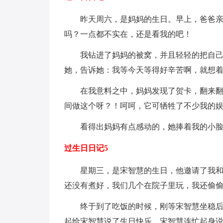
昨天周六，是妈妈的生日。早上，爸爸
吗？一点都不实在，还是看我的吧！
我钻进了妈妈的被窝，并且轻轻的把自己
她，告诉她：我等今天等得好辛苦啊，就想
在我意料之中，妈妈发现了贺卡，翻来
间做这个呀？！呵呵，它可牺牲了不少我的
看得出妈妈有点感动的，她捧着我的小脸
过生日日记5
星期三，是宋智慧的生日，他邀请了我
还没有煮好，我们几个在院子里玩，我还偷偷的'
终于到了吃饭的时候，刚等宋智慧坐稳
起给宋智慧说了生日快乐，宋智慧连忙起身