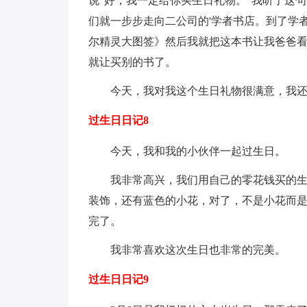
说“好，我一定给你买生日礼物。”我听了这
们就一步步走向二公司的'学者书店。到了学
尔精灵大图签》然后我就把这本书让我爸爸
就让买别的书了。
今天，我对我这个生日礼物很满意，我
过生日日记8
今天，我和我的小伙伴一起过生日。
我非常高兴，我们用自己的零花钱买的
装饰，还有蓝色的小花，对了，不是小花而是
完了。
我非常喜欢这次生日也非常的完美。
过生日日记9