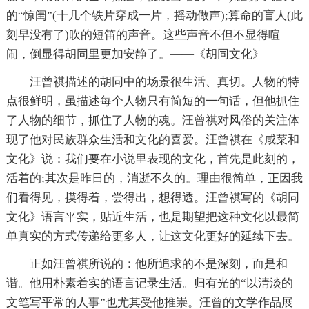
的“惊闺”(十几个铁片穿成一片，摇动做声);算命的盲人(此
刻早没有了)吹的短笛的声音。这些声音不但不显得喧
闹，倒显得胡同里更加安静了。——《胡同文化》
汪曾祺描述的胡同中的场景很生活、真切。人物的特
点很鲜明，虽描述每个人物只有简短的一句话，但他抓住
了人物的细节，抓住了人物的魂。汪曾祺对风俗的关注体
现了他对民族群众生活和文化的喜爱。汪曾祺在《咸菜和
文化》说：我们要在小说里表现的文化，首先是此刻的，
活着的;其次是昨日的，消逝不久的。理由很简单，正因我
们看得见，摸得着，尝得出，想得透。汪曾祺写的《胡同
文化》语言平实，贴近生活，也是期望把这种文化以最简
单真实的方式传递给更多人，让这文化更好的延续下去。
正如汪曾祺所说的：他所追求的不是深刻，而是和
谐。他用朴素着实的语言记录生活。归有光的“以清淡的
文笔写平常的人事”也尤其受他推崇。汪曾的文学作品展