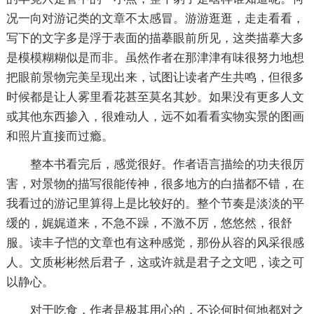
况一向对游记类的文章不太感冒。游游逛逛，走走看看，
写下的文字多是浮于表面的描摹眼前所见，这类描摹大多
是模模糊糊似是而非。虽然作者在那津津有味很努力地想
把眼前景物完美呈现出来，试图让读者产生共鸣，但很多
时候都是让人雾里看花甚至莫名其妙。如果没有更多人文
或其他东西掺入，很难动人，远不如看看实物实景的图画
和照片直接而过瘾。
整本书看完后，感觉很好。作者语言描绘的功夫很厉
害，对景物的描写很能传神，很多地方的白描都不错，在
我看过的游记里算得上是比较好的。整个节奏是淡淡的平
缓的，娓娓道来，不急不躁，不激不厉，悠悠然，很舒
服。读丰子恺的文章也有这种感觉，那份从容的风采很感
人。文质彬彬然后君子，这或许就是君子之文吧，读之可
以静心。
对于吃食，作者是极其用心的，不论何时何地都对之