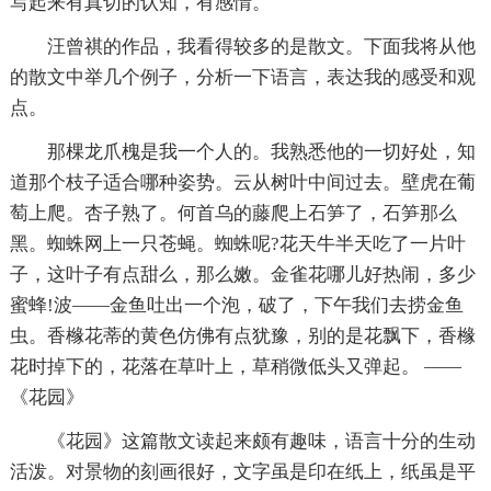
写起来有真切的认知，有感情。
汪曾祺的作品，我看得较多的是散文。下面我将从他
的散文中举几个例子，分析一下语言，表达我的感受和观
点。
那棵龙爪槐是我一个人的。我熟悉他的一切好处，知
道那个枝子适合哪种姿势。云从树叶中间过去。壁虎在葡
萄上爬。杏子熟了。何首乌的藤爬上石笋了，石笋那么
黑。蜘蛛网上一只苍蝇。蜘蛛呢?花天牛半天吃了一片叶
子，这叶子有点甜么，那么嫩。金雀花哪儿好热闹，多少
蜜蜂!波——金鱼吐出一个泡，破了，下午我们去捞金鱼
虫。香橼花蒂的黄色仿佛有点犹豫，别的是花飘下，香橼
花时掉下的，花落在草叶上，草稍微低头又弹起。 ——
《花园》
《花园》这篇散文读起来颇有趣味，语言十分的生动
活泼。对景物的刻画很好，文字虽是印在纸上，纸虽是平