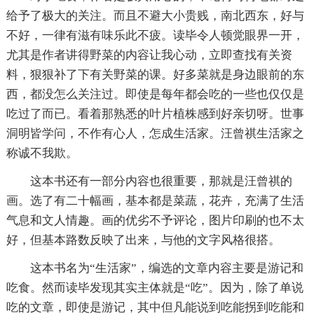
给予了极大的关注。而且不避大小贵贱，南北西东，好与
不好，一律有滋有味乐此不疲。读毕令人顿觉眼界一开，
尤其是作者讲得野菜的内容让我心动，立即查找有关资
料，狠狠补了下有关野菜的课。好多菜就是身边眼前的东
西，都没怎么关注过。即使是每年都会吃的一些也仅仅是
吃过了而已。看着那熟悉的叶片植株感到好亲切呀。世事
洞明皆学问，不作有心人，怎成生活家。汪曾祺生活家之
称诚不我欺。
这本书还有一部分内容也很重要，那就是汪曾祺的
画。选了有二十幅画，基本都是菜蔬，花卉，充满了生活
气息和文人情趣。画的优劣不予评论，图片印刷的也不太
好，但基本路数反映了出来，与他的文字风格很搭。
这本书名为“生活家”，编选的文章内容主要是游记和
吃食。然而读毕发现其实主体就是“吃”。因为，除了单说
吃的文章，即使是游记，其中但凡能说到吃能拐到吃能和