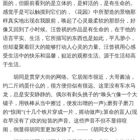
面的，但眼前看到的是立体的，是鲜活的，是有生命的。
感觉手是可以触摸到它们的，《花园》中所塑造的景物那
样真实地出现在我眼前，唤起了心灵最柔软的那部分，好
像又回到了小时候。汪曾祺的作品是有生命的，在于他的
语言平实、生活，它所描写的东西也是如此，平凡渺小，
但却凝聚着巨大的能够打动人心灵的力量。汪曾祺用心感
受生活中的快乐和温馨，贴近的观察生活。源于生活却高
于生活。
胡同是贯穿大街的网络。它居闹市很近，大哥酱油，
约二斤鸡蛋什么的，很方便但似有很远。这里没有车水马
龙，总是安安静静的。偶尔有剃头挑子的“唤头”(像一个大
镊子，用铁棒从当中擦过，便发出噌的一声);磨剪子磨刀
的“惊闺”(十几个铁片穿成一片，摇动做声);算命的盲人(现
在早没有了)吹的短笛的声音。这些声音不但不显得喧
闹，倒显得胡同里更加安静了。——《胡同文化》