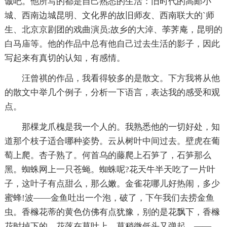
诚吧。他所写的都是自己熟悉的生活：旧时代的高邮小
城、西南边城昆明、文化界的故旧师友、西南联大的`师
生、北京京剧团的戏曲演员;故乡的大淖、荸荠庵，昆明的
白马庙等。他的作品中总有他自己过去生活的影子，因此
写起来有真切的认知，有感情。
汪曾祺的作品，我看得较多的是散文。下方我将从他
的散文中举几个例子，分析一下语言，表达我的感受和观
点。
那棵龙爪槐是我一个人的。我熟悉他的一切好处，知
道那个枝子适合哪种姿势。云从树叶中间过去。壁虎在葡
萄上爬。杏子熟了。何首乌的藤爬上石笋了，石笋那么
黑。蜘蛛网上一只苍蝇。蜘蛛呢?花天牛半天吃了一片叶
子，这叶子有点甜么，那么嫩。金雀花哪儿好热闹，多少
蜜蜂!波——金鱼吐出一个泡，破了，下午我们去捞金鱼
虫。香橼花蒂的黄色仿佛有点犹豫，别的是花飘下，香橼
花时掉下的，花落在草叶上，草稍微低头又弹起。——