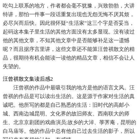
吃勾上联系的地方，作者都会毫不犹豫，兴致勃勃，大讲
特讲，那怕一件事一段话重复出现也无怨无悔不厌其烦，
必尽兴而后快。因此很怀疑“生活家”这三个字是否妥当，
起码这本集子里生活的其他方面没有太多显现。没有读过
他的其他文章，不知其他文章中是否能够补足这一遗憾
呢？而且据序言里讲，这些文章还不能算汪曾祺散文的精
品，很期待有机会能读一读他的精品文章，相信不会让人
失望的。
汪曾祺散文集读后感2
汪曾祺的作品中最吸引我的地方是他的语言文风。汪
曾祺的作品是可以读出生活的。这是源于作家对生活的真
诚吧。他所写的都是自己熟悉的生活：旧时代的高邮小
城、西南边城昆明、文化界的故旧师友、西南联大的师
生、北京京剧团的戏曲演员;故乡的大淖、荸荠庵，昆明的
白马庙等。他的作品中总有他自己过去生活的影子，所以