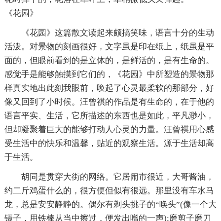
《花园》
《花园》这篇散文读起来颇搞笑味，语言十分的生动
活泼。对景物的刻画很好，文字虽是印在纸上，纸虽是平
面的，但眼前看到的是立体的，是鲜活的，是有生命的。
感觉手是能够触摸到它们的，《花园》中所塑造的景物那
样真实地出此刻我眼前，唤起了心灵最柔软的那部分，好
像又回到了小时候。汪曾祺的作品是有生命的，在于他的
语言平实、生活，它所描述的东西也是如此，平凡渺小，
但却凝聚着巨大的能够打动人心灵的力量。汪曾祺用心感
受生活中的快乐和温馨，贴近的观察生活。源于生活却高
于生活。
胡同是贯穿大街的网络。它居闹市很近，大哥酱油，
约二斤鸡蛋什么的，很方便但似有很远。那里没有车水马
龙，总是安安静静的。偶尔有剃头挑子的“唤头”(像一个大
镊子，用铁棒从当中擦过，便发出噌的一声);磨剪子磨刀