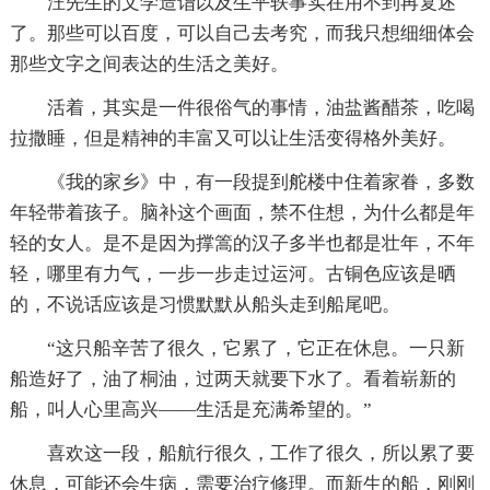
汪先生的文学造诣以及生平轶事实在用不到再复述
了。那些可以百度，可以自己去考究，而我只想细细体会
那些文字之间表达的生活之美好。
活着，其实是一件很俗气的事情，油盐酱醋茶，吃喝
拉撒睡，但是精神的丰富又可以让生活变得格外美好。
《我的家乡》中，有一段提到舵楼中住着家眷，多数
年轻带着孩子。脑补这个画面，禁不住想，为什么都是年
轻的女人。是不是因为撑篙的汉子多半也都是壮年，不年
轻，哪里有力气，一步一步走过运河。古铜色应该是晒
的，不说话应该是习惯默默从船头走到船尾吧。
“这只船辛苦了很久，它累了，它正在休息。一只新
船造好了，油了桐油，过两天就要下水了。看着崭新的
船，叫人心里高兴——生活是充满希望的。”
喜欢这一段，船航行很久，工作了很久，所以累了要
休息，可能还会生病，需要治疗修理。而新生的船，刚刚