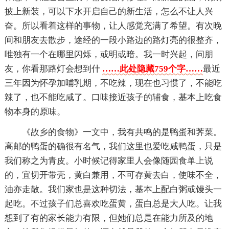
披上新装，可以下水开启自己的新生活，怎么不让人兴
奋。所以看着这样的事物，让人感觉充满了希望。有次晚
间和朋友去散步，途经的一段小路边的路灯亮的很整齐，
唯独有一个在哪里闪烁，或明或暗。我一时兴起，问朋
友，你看那路灯会想到什
……此处隐藏759个字……
最近
三年因为怀孕加哺乳期，不吃辣，现在也习惯了，不能吃
辣了，也不能吃咸了。口味接近孩子的辅食，基本上吃食
物本身的原味。
《故乡的食物》一文中，我有共鸣的是鸭蛋和荠菜。
高邮的鸭蛋的确很有名气，我们这里也爱吃咸鸭蛋，只是
我们称之为青皮。小时候记得家里人会像随园食单上说
的，宜切开带壳，黄白兼用，不可存黄去白，使味不全，
油亦走散。我们家也是这种切法，基本上配白粥或馒头一
起吃。不过孩子们总喜欢吃蛋黄，蛋白总是大人吃。让我
想到了有的家长能力有限，但她们总是在能力所及的地