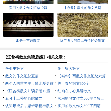
实用的散文作文汇总10篇
【必备】散文的作文八篇
那是一首诗散文
我与明天的自己有个约会散文
【汪曾祺散文集读后感】相关文章：
毕业季散文
夜半归乡散文
散文的作文汇总五篇
【精华】写散文作文汇总六篇
两个人的世界里，懂比爱更难
关于春的散文300字
散文
《汪曾祺散文》读后感15篇
红袖在，心儿醉散文
五分十三秒的心跳散文
实用的散文作文300字合集五
认知形成后，思维动精神散文
篇
实用的散文作文300字四篇