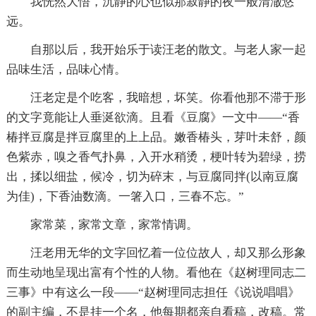
我恍然大悟，沉静的心也似那寂静的夜一般清澈悠
远。
自那以后，我开始乐于读汪老的散文。与老人家一起
品味生活，品味心情。
汪老定是个吃客，我暗想，坏笑。你看他那不滞于形
的文字竟能让人垂涎欲滴。且看《豆腐》一文中——“香
椿拌豆腐是拌豆腐里的上上品。嫩香椿头，芽叶未舒，颜
色紫赤，嗅之香气扑鼻，入开水稍烫，梗叶转为碧绿，捞
出，揉以细盐，候冷，切为碎末，与豆腐同拌(以南豆腐
为佳)，下香油数滴。一箸入口，三春不忘。”
家常菜，家常文章，家常情调。
汪老用无华的文字回忆着一位位故人，却又那么形象
而生动地呈现出富有个性的人物。看他在《赵树理同志二
三事》中有这么一段——“赵树理同志担任《说说唱唱》
的副主编，不是挂一个名，他每期都亲自看稿，改稿。常