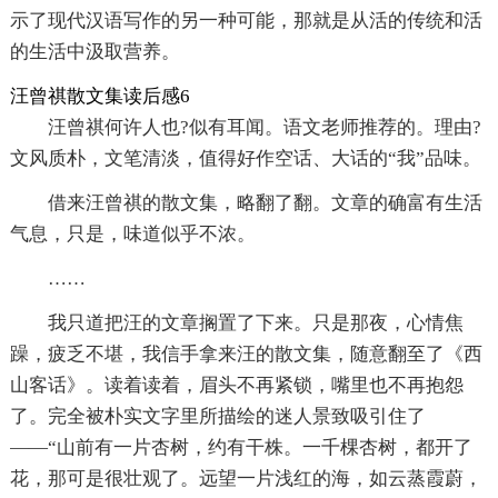
示了现代汉语写作的另一种可能，那就是从活的传统和活
的生活中汲取营养。
汪曾祺散文集读后感6
汪曾祺何许人也?似有耳闻。语文老师推荐的。理由?
文风质朴，文笔清淡，值得好作空话、大话的“我”品味。
借来汪曾祺的散文集，略翻了翻。文章的确富有生活
气息，只是，味道似乎不浓。
……
我只道把汪的文章搁置了下来。只是那夜，心情焦
躁，疲乏不堪，我信手拿来汪的散文集，随意翻至了《西
山客话》。读着读着，眉头不再紧锁，嘴里也不再抱怨
了。完全被朴实文字里所描绘的迷人景致吸引住了
——“山前有一片杏树，约有干株。一千棵杏树，都开了
花，那可是很壮观了。远望一片浅红的海，如云蒸霞蔚，