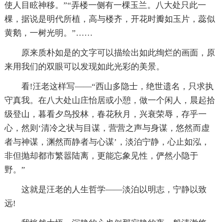
使人目眩神移。”“弄楼一侧有一棵玉兰。八大处只此一
棵，据说是明代所植，高与楼齐，开花时瓣如玉片，蕊似
黄鹅，一树光明。”……
原来质朴如是的文字可以描绘出如此绚烂的画面，原
来用我们的双眼可以发现如此光彩的美景。
看!汪老这样写——“西山多隐士，绝世遗名，只求执
守真我。在八大处山庄怡居或小憩，做一个闲人，晨起拾
级登山，暮看夕鸟投林，春花秋月，兴衰荣辱，存乎一
心，然则‘清冷之状与目谋，营营之声与身谋，悠然而虚
者与神谋，渊然而静者与心谋’，淡泊宁静，心止如泓，
非但抛却都市繁嚣陆离，更能忘象见性，俨然小隐于
野。”
这就是汪老的人生哲学——淡泊以明志，宁静以致
远!