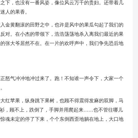
间之下，也没有一番风姿，像位风云万千的贵妇。还带着几
与迷人的果香。
钻入金黄翻滚的田野之中，也许是风中的果瓜勾起了我们的
人反对。在小杰的带领下，浩浩荡荡地杀入离我们最近的果
园的张大爷居然不在。在一片的欢呼声中，我们争先恐后地
爷正怒气冲冲地冲过来了。跑！不知谁一声令下，大家一个
影。
个大红苹果，纵身跳下果树，也顾不得震得发麻的双脚，马
衣衫，顾不上，跌倒了，手脚并用爬起来……也不管往哪儿
于惊魂未定的停了下来，个个东倒西歪地躺在地上，大口地