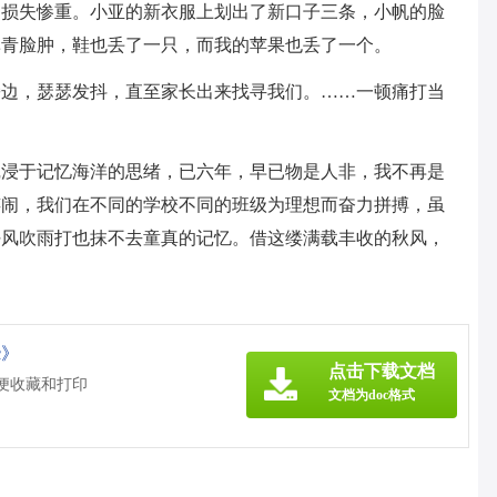
谓损失惨重。小亚的新衣服上划出了新口子三条，小帆的脸
鼻青脸肿，鞋也丢了一只，而我的苹果也丢了一个。
旁边，瑟瑟发抖，直至家长出来找寻我们。……一顿痛打当
沉浸于记忆海洋的思绪，已六年，早已物是人非，我不再是
嬉闹，我们在不同的学校不同的班级为理想而奋力拼搏，虽
任风吹雨打也抹不去童真的记忆。借这缕满载丰收的秋风，
c》
点击下载文档
方便收藏和打印
文档为doc格式