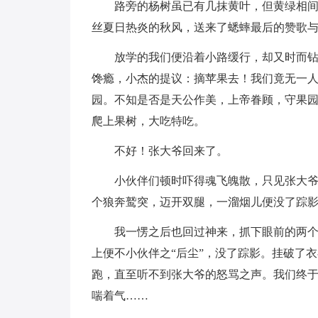
路旁的杨树虽已有几抹黄叶，但黄绿相
丝夏日热炎的秋风，送来了蟋蟀最后的赞歌
放学的我们便沿着小路缓行，却又时而
馋瘾，小杰的提议：摘苹果去！我们竟无一
园。不知是否是天公作美，上帝眷顾，守果
爬上果树，大吃特吃。
不好！张大爷回来了。
小伙伴们顿时吓得魂飞魄散，只见张大
个狼奔鹫突，迈开双腿，一溜烟儿便没了踪
我一愣之后也回过神来，抓下眼前的两
上便不小伙伴之“后尘”，没了踪影。挂破了
跑，直至听不到张大爷的怒骂之声。我们终
喘着气……