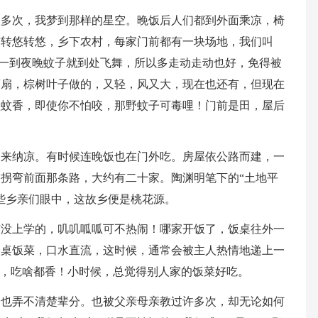
很多次，我梦到那样的星空。晚饭后人们都到外面乘凉，椅
前转悠转悠，乡下农村，每家门前都有一块场地，我们叫
虫，一到夜晚蚊子就到处飞舞，所以多走动走动也好，免得被
蒲扇，棕树叶子做的，又轻，风又大，现在也还有，但现在
盘蚊香，即使你不怕咬，那野蚊子可毒哩！门前是田，屋后
出来纳凉。有时候连晚饭也在门外吃。房屋依公路而建，一
拐弯前面那条路，大约有二十家。陶渊明笔下的“土地平
些乡亲们眼中，这故乡便是桃花源。
有没上学的，叽叽呱呱可不热闹！哪家开饭了，饭桌往外一
一桌饭菜，口水直流，这时候，通常会被主人热情地递上一
了，吃啥都香！小时候，总觉得别人家的饭菜好吃。
今也弄不清楚辈分。也被父亲母亲教过许多次，却无论如何