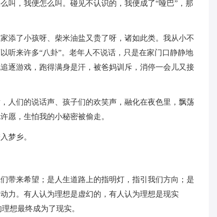
么叫，我便怎么叫。碰见不认识的，我便成了“哑巴”，那
谁家添了小孩呀、柴米油盐又贵了呀，诸如此类。我从小不
以听来许多“八卦”。老年人不说话，只是在家门口静静地
玩追逐游戏，跑得满身是汗，被爸妈训斥，消停一会儿又接
片，人们的说话声、孩子们的欢笑声，融化在夜色里，飘荡
地许愿，生怕我的小秘密被偷走。
进入梦乡。
我们带来希望；是人生道路上的指明灯，指引我们方向；是
穷动力。有人认为理想是虚幻的，有人认为理想是现实
的理想最终成为了现实。