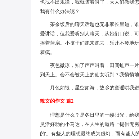
也找不出规律，我就随着叫了，大人们教我怎
我有什么办法呢？
茶余饭后的聊天话题也无非家长里短，
爱讲话，但我爱听别人聊天，从她们口说，可
摇着蒲扇。小孩子们跑来跑去，乐此不疲地
着疯。
夜色微凉，知了声声叫着，田间蛙声一
到天上。会不会被天上的仙女听到？我悄悄
月色如银，星空如海，故乡的童谣哄我
散文的作文 篇2
理想是什么？是冬日里的一缕阳光，给
灵活好动的小马达，在人生的道路上提供无
的'。有些人的理想最终成为虚幻，而有些人