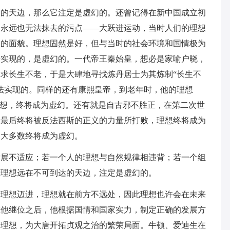
达的天边，那么它注定是虚幻的。还曾记得在新中国成立初
个永远也无法抹去的污点——大跃进运动，当时人们的理想
困的面貌。理想固然是好，但与当时的社会环境和国情极为
法实现的，是虚幻的。一代帝王秦始皇，想必是家喻户晓，
求长生不老，于是大肆地寻找炼丹居士为其炼制“长生不
法实现的。同样的还有康熙皇帝，到老年时，他的理想
理想，终将成为虚幻。还有就是自古邪不胜正，在第二次世
，最后终将被反法西斯的正义的力量所打败，理想终将成为
，大多数终将成为虚幻。
发展不适应；若一个人的理想与自然规律相违背；若一个组
的理想远在不可到达的天边，注定是虚幻的。
向理想迈进，理想就在前方不远处，因此理想也许会在未来
在他继位之后，他根据国情和国家实力，制定正确的发展方
的理想，为大唐开拓贞观之治的繁荣局面。牛顿、爱迪生在