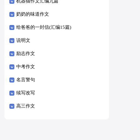
8篇）
机器猫作文汇编九篇
奶奶的味道作文
给爸爸的一封信(汇编15篇)
说明文
励志作文
中考作文
名言警句
续写改写
高三作文