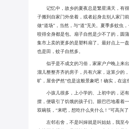
记忆中，故乡的夏夜总是繁星满天，有
子搬到自家门外坐着，或者起身去别人家门
做“道场”，当然，与“道”无关。夏季多蚊
咬得全身都是包。扇子自然是少不了的，圆
集市上卖的更多的是塑料扇了。最好点上一
也是田，蚊子自然多。
似乎是不成文的习俗，家家户户晚上来
溜儿整整齐齐的房子，共有六家，这算少的，
旷，屋舍俨然”也是这般景象吧！确实，在这
小孩儿很多，上小学的、上初中的，还
摆，便吸引了饥饿的孩子们。眼巴巴地看着
双碗筷，“来吧，想吃什么夹什么！”可高兴
左邻右舍，不是叫婶就是叫姑姑，我至