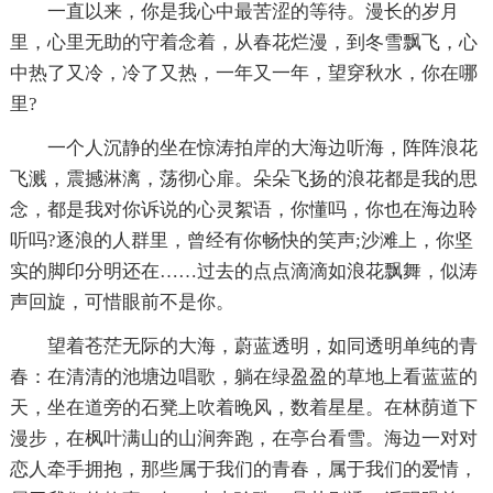
一直以来，你是我心中最苦涩的等待。漫长的岁月
里，心里无助的守着念着，从春花烂漫，到冬雪飘飞，心
中热了又冷，冷了又热，一年又一年，望穿秋水，你在哪
里?
一个人沉静的坐在惊涛拍岸的大海边听海，阵阵浪花
飞溅，震撼淋漓，荡彻心扉。朵朵飞扬的浪花都是我的思
念，都是我对你诉说的心灵絮语，你懂吗，你也在海边聆
听吗?逐浪的人群里，曾经有你畅快的笑声;沙滩上，你坚
实的脚印分明还在……过去的点点滴滴如浪花飘舞，似涛
声回旋，可惜眼前不是你。
望着苍茫无际的大海，蔚蓝透明，如同透明单纯的青
春：在清清的池塘边唱歌，躺在绿盈盈的草地上看蓝蓝的
天，坐在道旁的石凳上吹着晚风，数着星星。在林荫道下
漫步，在枫叶满山的山涧奔跑，在亭台看雪。海边一对对
恋人牵手拥抱，那些属于我们的青春，属于我们的爱情，