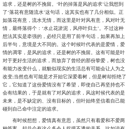
追求，还是树的不挽留。‘叶的掉落是风的追求’让我想到
了‘落花有意随流水’这句话，这其实也有了几分相似。正
如落花有意，流水无情，而这里是叶对风有意，风对叶无
情，最终落得个：‘水止花淤泥，风停叶归土’。不过这种
想法其实是牵强的，必经只是用了前半句话，如果再加上
后半句，意境是大不同的。这个时候叶代表的是爱情，爱
情的凋零，是风的追求，还是树的不挽留。这有可能是叶
对于更好生活的追求，而放弃了曾经的那份挚爱，树也没
有能力改变什么，就貌似现实的生活总有可能会让人为之
改变;当然也有可能是才开始它深爱着树，但是树却拒绝了
它，它知道了这份爱情没有了希望，即使自己再坚持也不
会有结果的，于是就有了对风的追求，风这时候代表的是
未来，是不缺定的、没有目标的，但叶始终坚信着自己能
碰到自己命中注定的追求。
有时候想想，爱情真有意思，虽然只有着爱和不爱两
种答案，却总会有这么多令人捉摸不透的关系，比如说有