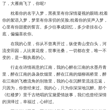
了，大雁南飞了，你呢?
枕着你的名字入梦，黑夜里有你深情凝视的眼睛;枕着
你的絮语入梦，梦里有你亲切的笑脸;枕着你的笑声入梦，
心里有你甜蜜的誓言。多少往事成回忆，多少牵挂在心
底，偏偏喜欢你。
在我的心里，你从不曾离开过，纵使青山变白头，河
流变田园，人比黄花瘦，世事沧桑，一切都在变，唯一不
变的，是一颗执着的心。
行走在诗情画意的江南，我的心醉在江南的水墨丹青
里，醉在江南的袅袅炊烟里，醉在江南的烟柳画桥里，醉
在江南的飞檐流角的别致里，我的心在沉醉里流连忘返，
只因为，你曾经来过。我的心，只为你深深地沉醉。那个
《红楼梦》里千古绝唱的宝黛爱情故事，我们也曾经深情
的演绎过，幸福过，心碎过。