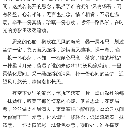
间，这美若花开的思念，飘摇了谁的流年?风有绵香，雨
有轻盈。心若相知，无言也挂念。情若相眷，不语也温
暖。牵手一份真情，珍藏一份心动，感怀一路风景，在时
光的剪影里缓缓流动。
思念的心船，搁浅在无风的海湾，叠一展相思，划过
幽梦一帘，悠扬而又缠绵，深情而又缱绻。揉一弯月 色
，携一怀心然，不知，一程倾心思念，落寞了谁的纤指?
一抹柔情月光，蕴湿了谁的朱砂?绵绵长风醉清颜，十里
柔情化眉间。采一缕缠绵的清风，抒一份心间的幽梦，遥
望风月悠长，静候潮起长天。
夜空下划过的流光，惊扰了落英一片。烟雨深处的那
一抹嫣红，醉美了那份情牵的心暖。低首思念，花落眉
弯，丝丝温柔香飘满天，瓣瓣缠绵心醉红颜，盈盈云水间
为你写下三千爱恋，化风烟里一缕轻念，淡淡流淌着一抹
清然。一怀柔情倾尽一城紫色眷恋，凝眸处，谁在摇落一