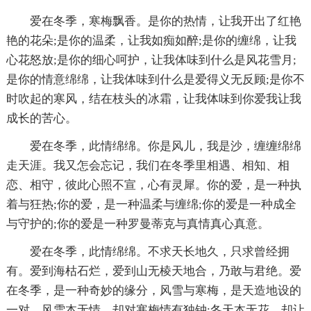
爱在冬季，寒梅飘香。是你的热情，让我开出了红艳
艳的花朵;是你的温柔，让我如痴如醉;是你的缠绵，让我
心花怒放;是你的细心呵护，让我体味到什么是风花雪月;
是你的情意绵绵，让我体味到什么是爱得义无反顾;是你不
时吹起的寒风，结在枝头的冰霜，让我体味到你爱我让我
成长的苦心。
爱在冬季，此情绵绵。你是风儿，我是沙，缠缠绵绵
走天涯。我又怎会忘记，我们在冬季里相遇、相知、相
恋、相守，彼此心照不宣，心有灵犀。你的爱，是一种执
着与狂热;你的爱，是一种温柔与缠绵;你的爱是一种成全
与守护的;你的爱是一种罗曼蒂克与真情真心真意。
爱在冬季，此情绵绵。不求天长地久，只求曾经拥
有。爱到海枯石烂，爱到山无棱天地合，乃敢与君绝。爱
在冬季，是一种奇妙的缘分，风雪与寒梅，是天造地设的
一对。风雪本无情，却对寒梅情有独钟;冬天本无花，却让