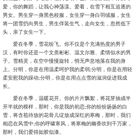
爱，你的舞蹈，让我心神荡漾。爱看，在雪下相互追逐的
男女。男生穿一身黑色校服，女生穿一身白羽绒服，女生
将一团雪扔向男生，男生佯装生气，走向女生，忽然低下
头，亲了女生一下。
爱在冬季，雪花纷飞。你不仅是个充满热度的男子
汉，有时你还是一个文质彬彬、温文尔雅、柔情似水的男
子。雪精灵，在空中慢慢旋转，悄无声息地落在我的身
上。分明，你是在用温柔呵护我的柔弱;分明，你是在用轻
柔安慰我的躁动;分明，你是在用点点雪的滋润促进我成
长。
爱在冬季，温暖花开。你的片片飘絮，将花芽抽成半
开半就的模样，那时，你是我的初恋;你的纷纷扬扬的白
雪，将含苞待放的花骨儿绽放成深红的寒梅，那时，我们
相恋在风雪中;你的呼啸寒风，将寒梅的幽香吹到千万家，
那时，我们爱得如胶似漆。