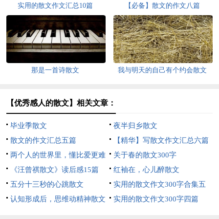
实用的散文作文汇总10篇
【必备】散文的作文八篇
那是一首诗散文
我与明天的自己有个约会散文
【优秀感人的散文】相关文章：
毕业季散文
夜半归乡散文
散文的作文汇总五篇
【精华】写散文作文汇总六篇
两个人的世界里，懂比爱更难
关于春的散文300字
散文
《汪曾祺散文》读后感15篇
红袖在，心儿醉散文
五分十三秒的心跳散文
实用的散文作文300字合集五
认知形成后，思维动精神散文
篇
实用的散文作文300字四篇