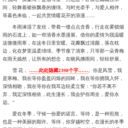
间，轻舞着裙袂飘香的缠绵。与时光牵手，与爱人相伴，
等暮色来临，一起共赏情暖花开的浪漫……
冬雨淋湿了发丝，带着一缕点点含香，行走在雾锁烟
雨的石道上，如一帘清香水墨漫展。借你的柔情为我温暖
这微微雨寒，在这冬日里安暖。花瓣飘过清颜，落在枕
边，化在梦里温柔绵绵。季节瘦了清寒，只等那一朵青梅
在雨天嫣然，让所有的想念，在晓风拂雨间，轻轻舒展。
雪 花，
……此处隐藏2398个字……
。你是风雪，我
是寒梅。我在等你盈盈闪烁的回眸，我在等你拥我入怀，
深情相吻，我在等你在我耳边轻柔立誓：“你若不离不
弃，我定深情相依，此生漫长，我会护你周全，爱你永
远。”
爱在冬季，守候一份爱的诺言。等待，是一种煎熬，
也是一种美丽的期许。等待，你穿越时空，在漫长的冬季