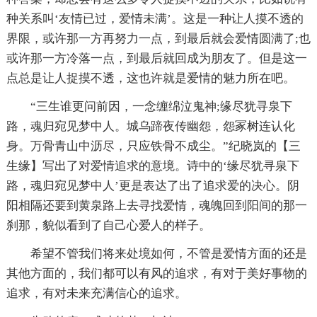
种关系叫‘友情已过，爱情未满’。这是一种让人摸不透的
界限，或许那一方再努力一点，到最后就会爱情圆满了;也
或许那一方冷落一点，到最后就回成为朋友了。但是这一
点总是让人捉摸不透，这也许就是爱情的魅力所在吧。
“三生谁更问前因，一念缠绵泣鬼神;缘尽犹寻泉下
路，魂归宛见梦中人。城乌蹄夜传幽怨，怨冢树连认化
身。万骨青山中沥尽，只应铁骨不成尘。”纪晓岚的【三
生缘】写出了对爱情追求的意境。诗中的‘缘尽犹寻泉下
路，魂归宛见梦中人’更是表达了出了追求爱的决心。阴
阳相隔还要到黄泉路上去寻找爱情，魂魄回到阳间的那一
刹那，貌似看到了自己心爱人的样子。
希望不管我们将来处境如何，不管是爱情方面的还是
其他方面的，我们都可以有风的追求，有对于美好事物的
追求，有对未来充满信心的追求。