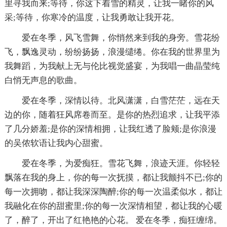
里寻我而来;等待，你这下着雪的精灵，让我一睹你的风
采;等待，你寒冷的温度，让我勇敢让我开花。
爱在冬季，风飞雪舞，你悄然来到我的身旁。雪花纷
飞，飘逸灵动，纷纷扬扬，浪漫缱绻。你在我的世界里为
我舞蹈，为我献上无与伦比视觉盛宴，为我唱一曲晶莹纯
白悄无声息的歌曲。
爱在冬季，深情以待。北风潇潇，白雪茫茫，远在天
边的你，随着狂风席卷而至。是你的热烈追求，让我平添
了几分娇羞;是你的深情相拥，让我红透了脸颊;是你浪漫
的吴侬软语让我内心甜蜜。
爱在冬季，为爱痴狂。雪花飞舞，浪迹天涯。你轻轻
飘落在我的身上，你的每一次抚摸，都让我颤抖不已;你的
每一次拥吻，都让我深深陶醉;你的每一次温柔似水，都让
我融化在你的甜蜜里;你的每一次深情相望，都让我的心暖
了，醉了，开出了红艳艳的心花。 爱在冬季，痴狂缠绵。