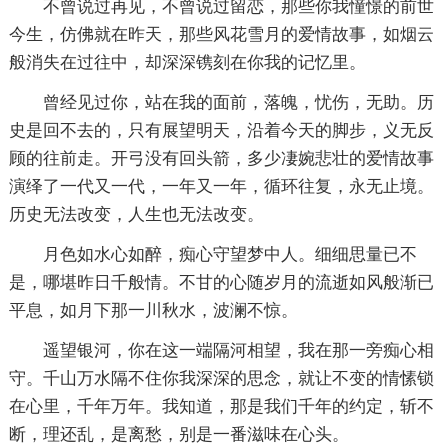
不曾说过再见，不曾说过留恋，那些你我憧憬的前世
今生，仿佛就在昨天，那些风花雪月的爱情故事，如烟云
般消失在过往中，却深深镌刻在你我的记忆里。
曾经见过你，站在我的面前，落魄，忧伤，无助。历
史是回不去的，只有展望明天，沿着今天的脚步，义无反
顾的往前走。开弓没有回头箭，多少凄婉悲壮的爱情故事
演绎了一代又一代，一年又一年，循环往复，永无止境。
历史无法改变，人生也无法改变。
月色如水心如醉，痴心守望梦中人。细细思量已不
是，哪堪昨日千般情。不甘的心随岁月的流逝如风般渐已
平息，如月下那一川秋水，波澜不惊。
遥望银河，你在这一端隔河相望，我在那一旁痴心相
守。千山万水隔不住你我深深的思念，就让不变的情愫锁
在心里，千年万年。我知道，那是我们千年的约定，斩不
断，理还乱，是离愁，别是一番滋味在心头。