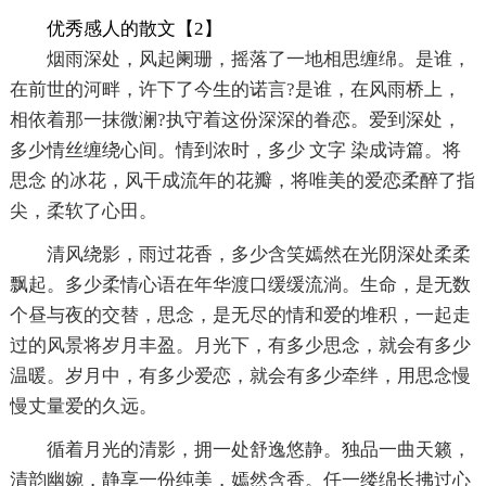
优秀感人的散文【2】
烟雨深处，风起阑珊，摇落了一地相思缠绵。是谁，
在前世的河畔，许下了今生的诺言?是谁，在风雨桥上，
相依着那一抹微澜?执守着这份深深的眷恋。爱到深处，
多少情丝缠绕心间。情到浓时，多少 文字 染成诗篇。将
思念 的冰花，风干成流年的花瓣，将唯美的爱恋柔醉了指
尖，柔软了心田。
清风绕影，雨过花香，多少含笑嫣然在光阴深处柔柔
飘起。多少柔情心语在年华渡口缓缓流淌。生命，是无数
个昼与夜的交替，思念，是无尽的情和爱的堆积，一起走
过的风景将岁月丰盈。月光下，有多少思念，就会有多少
温暖。岁月中，有多少爱恋，就会有多少牵绊，用思念慢
慢丈量爱的久远。
循着月光的清影，拥一处舒逸悠静。独品一曲天籁，
清韵幽婉，静享一份纯美，嫣然含香。任一缕绵长拂过心