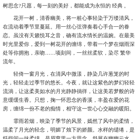
树思念?只愿，每一刻的美好，都能成为永恒的 经典 。
花开一树，清香幽美，将一桩心事轻染于万缕清风，
在流动着季节里蔓延。用一丝心弦弹奏着心手合一的眷
恋。虽没有天籁悦耳之音，确有流水情长的温婉。在最美
时光里爱你，爱到一树花开的缠绵，带着一个梦在烟雨深
处等你拥抱，亲吻……顷刻间，一丝丝柔软，染尽 繁华
流年。
轻倚一窗月光，在清风中微漾，静染几许葱笼的时
光，轻轻走过季节的悠长。今夜，就让这紫色的梦幻轻轻
流淌，让这柔美如水的月光静静徜徉，让这美若梦般的诗
意缓缓生香。只想，掬一怀思念的香溪，丰盈在爱的花
房，缠绵一份不老的痴情，相守这一世心心交融的暖阳。
霏雨若烟，映染了季节的风景，嫣然了风中的柔情，
温柔了月光的轻念，明媚了烛下的娇颜。水样的缱绻，是
纤指间一抹柔绵，是眉弯里一方思念，舒展在幽幽云水