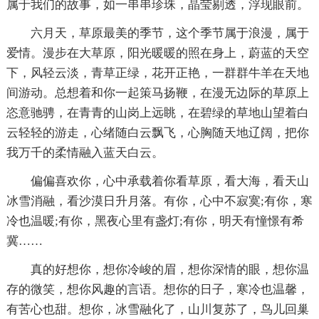
属于我们的故事，如一串串珍珠，晶莹剔透，浮现眼前。
六月天，草原最美的季节，这个季节属于浪漫，属于
爱情。漫步在大草原，阳光暖暖的照在身上，蔚蓝的天空
下，风轻云淡，青草正绿，花开正艳，一群群牛羊在天地
间游动。总想着和你一起策马扬鞭，在漫无边际的草原上
恣意驰骋，在青青的山岗上远眺，在碧绿的草地山望着白
云轻轻的游走，心绪随白云飘飞，心胸随天地辽阔，把你
我万千的柔情融入蓝天白云。
偏偏喜欢你，心中承载着你看草原，看大海，看天山
冰雪消融，看沙漠日升月落。有你，心中不寂寞;有你，寒
冷也温暖;有你，黑夜心里有盏灯;有你，明天有憧憬有希
冀……
真的好想你，想你冷峻的眉，想你深情的眼，想你温
存的微笑，想你风趣的言语。想你的日子，寒冷也温馨，
有苦心也甜。想你，冰雪融化了，山川复苏了，鸟儿回巢