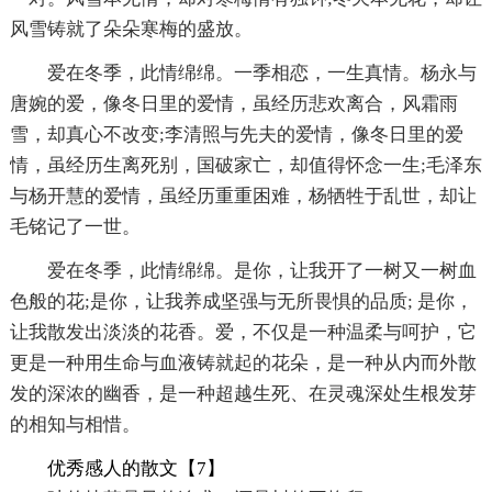
风雪铸就了朵朵寒梅的盛放。
爱在冬季，此情绵绵。一季相恋，一生真情。杨永与
唐婉的爱，像冬日里的爱情，虽经历悲欢离合，风霜雨
雪，却真心不改变;李清照与先夫的爱情，像冬日里的爱
情，虽经历生离死别，国破家亡，却值得怀念一生;毛泽东
与杨开慧的爱情，虽经历重重困难，杨牺牲于乱世，却让
毛铭记了一世。
爱在冬季，此情绵绵。是你，让我开了一树又一树血
色般的花;是你，让我养成坚强与无所畏惧的品质; 是你，
让我散发出淡淡的花香。爱，不仅是一种温柔与呵护，它
更是一种用生命与血液铸就起的花朵，是一种从内而外散
发的深浓的幽香，是一种超越生死、在灵魂深处生根发芽
的相知与相惜。
优秀感人的散文【7】