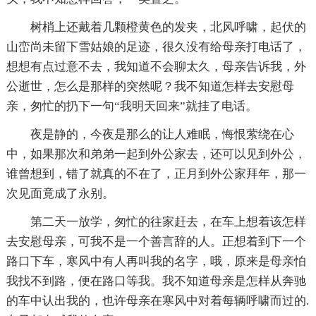
树梢上还戴着几颗橙黄色的发夹，北风呼啸，起伏的
山峦尚未留下雪姑娘的足迹，很久没有给母亲打电话了，
想想有点过意不去，我知道不会聊太久，母亲告诉我，外
公逝世，怎么是那样的突然呢？我不知道怎样去安慰母
亲，匆忙的扔下一句“我明天回来”就挂了电话。
夜是静的，今夜是那么的让人难眠，悔恨萦绕在心
中，如果那次和弟弟一起到外公家去，还可以见到外公，
谁曾想到，错了就真的不在了，正月到外公家拜年，那一
次见面竟成了永别。
第二天一放学，匆忙的往家赶去，在车上想着该怎样
去安慰母亲，可我不是一个善言辞的人。正想着到下一个
路口下车，寒风中有人再叫我的名字，哦，原来是母亲怕
我找不到路，便在路口等我。我不知道母亲是怎样从奔驰
的车中认出我的，也许母亲在寒风中对着每辆呼啸而过的.