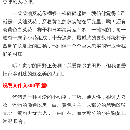
香味沁人心脾。
一朵朵油菜花像蝴蝶一样翩翩起舞，我仿佛觉得自己
就是一朵油菜花，穿着黄色的衣裳站在阳光里。呦！还有
淡黄色白菜花，样子和日本海棠差不多，一簇簇的，每一
簇有十来多小花组成，十分漂亮。最威武的要数环绕村子
四周的长堤上的白杨，他们像一个个巨人忠实的守卫着我
们的村庄。
哦！家乡的田野正美啊！我爱家乡的田野，但我更爱
把家乡创建的这么美的人们。
说明文作文300字 篇6
狗狗是一种可爱的小动物，乖巧、通人性，很讨人喜
欢。狗狗的颜色以黑、白、黄色为主，大部分的黑狗凶猛
无比，黄狗无忧无虑，自由自在。而大部分的小白狗是非
常温顺的，