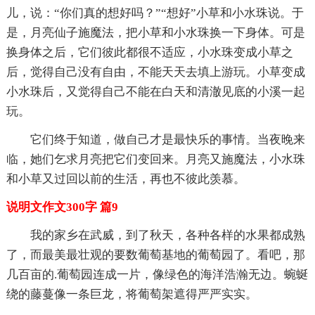
儿，说：“你们真的想好吗？”“想好”小草和小水珠说。于
是，月亮仙子施魔法，把小草和小水珠换一下身体。可是
换身体之后，它们彼此都很不适应，小水珠变成小草之
后，觉得自己没有自由，不能天天去填上游玩。小草变成
小水珠后，又觉得自己不能在白天和清澈见底的小溪一起
玩。
它们终于知道，做自己才是最快乐的事情。当夜晚来
临，她们乞求月亮把它们变回来。月亮又施魔法，小水珠
和小草又过回以前的生活，再也不彼此羡慕。
说明文作文300字 篇9
我的家乡在武威，到了秋天，各种各样的水果都成熟
了，而最美最壮观的要数葡萄基地的葡萄园了。看吧，那
几百亩的.葡萄园连成一片，像绿色的海洋浩瀚无边。蜿蜒
绕的藤蔓像一条巨龙，将葡萄架遮得严严实实。