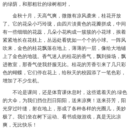
的绿荫，和那粗壮的绿树相对，
金秋十月，天高气爽，微微有凉风袭来，桂花开放
了。它的花朵小巧玲珑，由四片淡黄色的花瓣拼成，中间
有一些细细的花蕊，几朵小花构成一簇簇的小花球，挨着
紧紧地长在花枝上，丛远处看犹如一个个的小球。一阵风
吹来，金色的桂花飘落在地上，薄薄的一层，像给大地铺
上了金色的地毯。香气迷人的桂花的香气，飘到操场，飘
进教室，那香气使我舒服无比。桂花的芳香引来了几只彩
色的蝴蝶，它们停在花上，给秋天的校园添了一笔色彩，
增加了不少生机。
不论是课间，还是体育课休息时，这些遮着天的.绿色
的大伞，为我们挡住烈日阳阳，送来凉爽！送来芬芳，阳
光穿过叶缝，射在地上，形成了各种各样的光圈儿，美妙
极了。我们坐在树下运动、看书或做游戏，真是无比凉
爽，无比快乐！