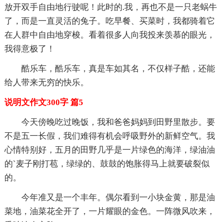
放开双手自由地行驶呢！此时的.我，再也不是一只老蜗牛
了，而是一直灵活的兔子。吃早餐、买菜时，我都骑着它
在人群中自由地穿梭。看着很多人向我投来羡慕的眼光，
我得意极了！
酷乐车，酷乐车，真是车如其名，不仅样子酷，还能
给人带来无穷的快乐。
说明文作文300字 篇5
今天傍晚吃过晚饭，我和爸爸妈妈到田野里散步。要
不是五一长假，我们难得有机会呼吸野外的新鲜空气。我
心情特别好，五月的田野几乎是一片绿色的海洋，绿油油
的`麦子刚打苞，绿绿的、鼓鼓的饱胀得马上就要破裂似
的。
今年准又是一个丰年。偶尔看到一小块金黄，那是油
菜地，油菜花全开了，一片耀眼的金色。一阵微风吹来，