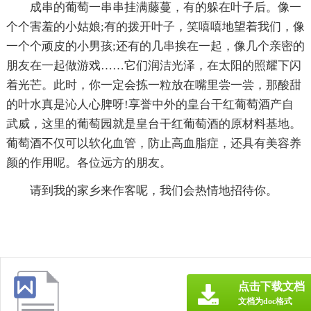
成串的葡萄一串串挂满藤蔓，有的躲在叶子后。像一
个个害羞的小姑娘;有的拨开叶子，笑嘻嘻地望着我们，像
一个个顽皮的小男孩;还有的几串挨在一起，像几个亲密的
朋友在一起做游戏……它们润洁光泽，在太阳的照耀下闪
着光芒。此时，你一定会拣一粒放在嘴里尝一尝，那酸甜
的叶水真是沁人心脾呀!享誉中外的皇台干红葡萄酒产自
武威，这里的葡萄园就是皇台干红葡萄酒的原材料基地。
葡萄酒不仅可以软化血管，防止高血脂症，还具有美容养
颜的作用呢。各位远方的朋友。
请到我的家乡来作客呢，我们会热情地招待你。
点击下载文档
文档为doc格式