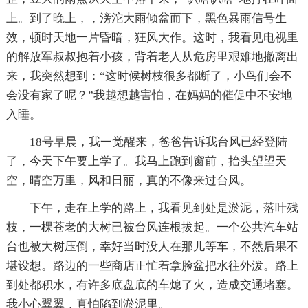
上。到了晚上，，滂沱大雨倾盆而下，黑色暴雨信号生
效，顿时天地一片昏暗，狂风大作。这时，我看见电视里
的解放军叔叔抱着小孩，背着老人从危房里艰难地撤离出
来，我突然想到：“这时候树枝很多都断了，小鸟们会不
会没有家了呢？”我越想越害怕，在妈妈的催促中不安地
入睡。
18号早晨，我一觉醒来，爸爸告诉我台风已经登陆
了，今天下午要上学了。我马上跑到窗前，抬头望望天
空，晴空万里，风和日丽，真的不像来过台风。
下午，走在上学的路上，我看见到处是淤泥，落叶残
枝，一棵苍老的大树已被台风连根拔起。一个公共汽车站
台也被大树压倒，幸好当时没人在那儿等车，不然后果不
堪设想。路边的一些商店正忙着拿脸盆把水往外泼。路上
到处都积水，有许多底盘底的车熄了火，造成交通堵塞。
我小心翼翼，真怕陷到淤泥里。