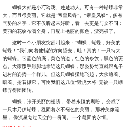
蝴蝶大都是小巧玲珑、楚楚动人。可有一种蝴蝶非常
大，而且很美丽。它就是“帝皇凤蝶”。“帝皇凤蝶”，多有
气势的名字，它不仅听起来好听，看上去更是与众不同：
美丽的花纹布满全身，再配上艳丽的颜色，漂亮极了。
这时一个小朋友突然叫起来：“蝴蝶，蝴蝶，好美的
蝴蝶！”我们向着他指的方向望去，哇！真的！一只特大
的蝴蝶。它蓝色的底，黄色的边，红色的条纹，黑色的斑
点。大家蹑手蹑脚地靠近这只蝴蝶，那姿势简直就跟鬼子
进村的姿势一个样儿。但这只蝴蝶猛地飞起，大伙追着、
嚷着、抢着抓它，可怜我们这几位“猛虎大将”竟被一只蝴
蝶弄得团团转。
蝴蝶，张开美丽的翅膀， 带着永恒的期盼， 变成了
一只木乃伊蝴蝶，凝固着永不褪色的美丽， 那种美像流
星， 像流星划过天空的一瞬间。 一个凝固的永恒。