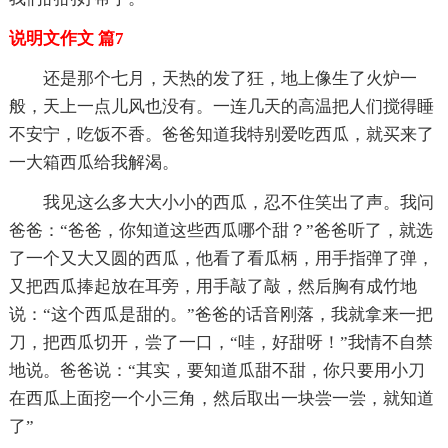
说明文作文 篇7
还是那个七月，天热的发了狂，地上像生了火炉一
般，天上一点儿风也没有。一连几天的高温把人们搅得睡
不安宁，吃饭不香。爸爸知道我特别爱吃西瓜，就买来了
一大箱西瓜给我解渴。
我见这么多大大小小的西瓜，忍不住笑出了声。我问
爸爸：“爸爸，你知道这些西瓜哪个甜？”爸爸听了，就选
了一个又大又圆的西瓜，他看了看瓜柄，用手指弹了弹，
又把西瓜捧起放在耳旁，用手敲了敲，然后胸有成竹地
说：“这个西瓜是甜的。”爸爸的话音刚落，我就拿来一把
刀，把西瓜切开，尝了一口，“哇，好甜呀！”我情不自禁
地说。爸爸说：“其实，要知道瓜甜不甜，你只要用小刀
在西瓜上面挖一个小三角，然后取出一块尝一尝，就知道
了”