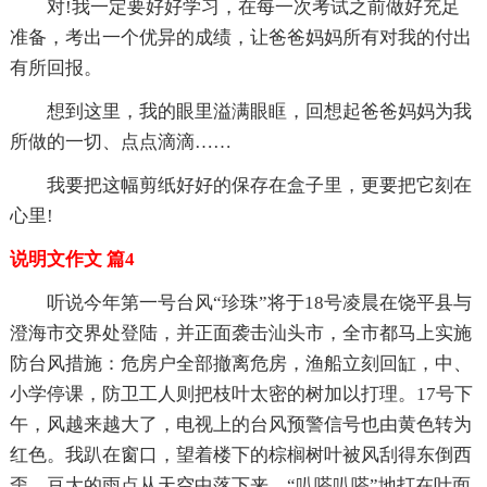
对!我一定要好好学习，在每一次考试之前做好充足
准备，考出一个优异的成绩，让爸爸妈妈所有对我的付出
有所回报。
想到这里，我的眼里溢满眼眶，回想起爸爸妈妈为我
所做的一切、点点滴滴……
我要把这幅剪纸好好的保存在盒子里，更要把它刻在
心里!
说明文作文 篇4
听说今年第一号台风“珍珠”将于18号凌晨在饶平县与
澄海市交界处登陆，并正面袭击汕头市，全市都马上实施
防台风措施：危房户全部撤离危房，渔船立刻回缸，中、
小学停课，防卫工人则把枝叶太密的树加以打理。17号下
午，风越来越大了，电视上的台风预警信号也由黄色转为
红色。我趴在窗口，望着楼下的棕榈树叶被风刮得东倒西
歪，豆大的雨点从天空中落下来，“叭嗒叭嗒”地打在叶面