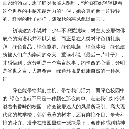
画家约翰西，患了肺炎濒临大限时，“害怕在她轻轻抓着
这个世界的手越来越乏力的时候，她会真的像一片轻轻
的、纤弱的叶子那样，随深秋的寒凤飘逝而去”。
初读这篇小说时，少年不识愁滋味，对主人公那仿佛
病态的痴语我并不以为然，而正是在人类对绿色顶礼膜
拜，绿色食品，绿色能源、绿色电脑、绿色冰箱，绿色建
筑被人们广为崇尚的今天，重读小说《最后一片叶子》，
才感悟到，这分明是一个寓言故事，约翰西的心语，分明
是谷世之言，大籁希声。绿色环境是健康自然的一种象
征。
绿色能带给我们生机、带给我们活力，而绿色校园中
的“绿色”也就不只是一种颜色那么简单。走进我们如今洋
溢着书香味的校园，你会被那迷人的风景所吸引。高大现
代化的教学楼，郁郁葱葱的树木，还有鲜艳夺目、争奇斗
艳的花卉。漫步在校园里这一派绿景下，会使你感到精神