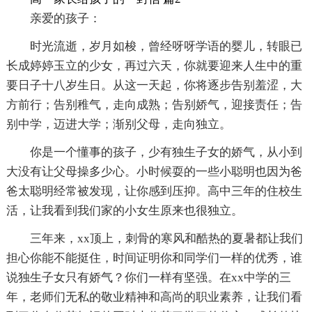
亲爱的孩子：
时光流逝，岁月如梭，曾经呀呀学语的婴儿，转眼已
长成婷婷玉立的少女，再过六天，你就要迎来人生中的重
要日子十八岁生日。从这一天起，你将逐步告别羞涩，大
方前行；告别稚气，走向成熟；告别娇气，迎接责任；告
别中学，迈进大学；渐别父母，走向独立。
你是一个懂事的孩子，少有独生子女的娇气，从小到
大没有让父母操多少心。小时候耍的一些小聪明也因为爸
爸太聪明经常被发现，让你感到压抑。高中三年的住校生
活，让我看到我们家的小女生原来也很独立。
三年来，xx顶上，刺骨的寒风和酷热的夏暑都让我们
担心你能不能挺住，时间证明你和同学们一样的优秀，谁
说独生子女只有娇气？你们一样有坚强。在xx中学的三
年，老师们无私的敬业精神和高尚的职业素养，让我们看