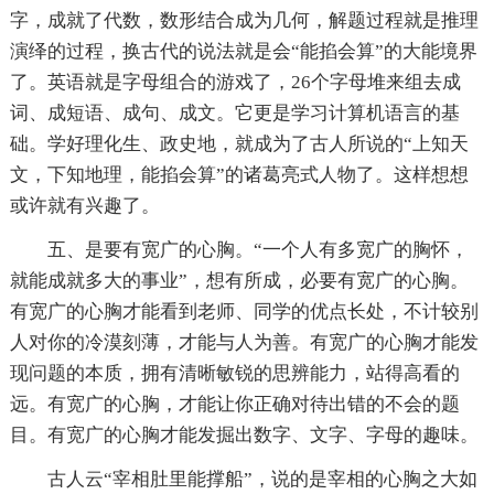
字，成就了代数，数形结合成为几何，解题过程就是推理
演绎的过程，换古代的说法就是会“能掐会算”的大能境界
了。英语就是字母组合的游戏了，26个字母堆来组去成
词、成短语、成句、成文。它更是学习计算机语言的基
础。学好理化生、政史地，就成为了古人所说的“上知天
文，下知地理，能掐会算”的诸葛亮式人物了。这样想想
或许就有兴趣了。
五、是要有宽广的心胸。“一个人有多宽广的胸怀，
就能成就多大的事业”，想有所成，必要有宽广的心胸。
有宽广的心胸才能看到老师、同学的优点长处，不计较别
人对你的冷漠刻薄，才能与人为善。有宽广的心胸才能发
现问题的本质，拥有清晰敏锐的思辨能力，站得高看的
远。有宽广的心胸，才能让你正确对待出错的不会的题
目。有宽广的心胸才能发掘出数字、文字、字母的趣味。
古人云“宰相肚里能撑船”，说的是宰相的心胸之大如