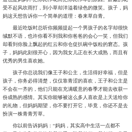
受不起风吹雨打，到小草却洋溢着绿色的微笑。孩子，妈
妈这天想告诉你一个简单的道理：春来草自青。
最近吃饭时总听你频频提起一个男孩子的名字却很快
缄默不语，也许你看不到我和你爸爸的会心一笑，但我们
却看到你脸上飘起的红云和你仓促扒碗中饭粒的窘态。孩
子，妈妈此刻很开心，因为我女儿正在长大成熟，而且有
优秀的男生喜欢她。
孩子你总说我们像王子和公主，生活得好幸福，但是
孩子，你务必得清楚，仅仅靠青涩的喜欢，王子和公主是
不会在一齐的，他们只能在充满暖意的春季才能去收获一
份成熟的感情。其实你能够被这么多人喜欢是上天送给你
的礼物，但妈妈期望，你不要打开它，毕竟，你还不是去
扮演一株青青芳草。
你以前告诉妈妈：“妈妈，其实高中生活一点都不