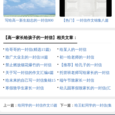
写给高一新生励志的一封信800
【热门】一封信作文锦集八篇
字（精选5篇）
【高一家长给孩子的一封信】相关文章：
给哥哥的一封信(精选15篇)
给某人的一封信
致广大业主的一封信10篇
初一给老师的一封信
禁止燃放烟花爆竹的一封信
【推荐】给孔子的一封信
关于写一封信的作文汇编4篇
托管班老师写给家长的一封信
给未来的自己写一封信集锦15
（精选7篇）
端午节致家长一封信
篇
寒假致学生家长一封信
幼儿园寒假致家长的一封信(汇
编15篇)
上一篇：
给同学的一封信作文15篇
下一篇：
给王虹同学的一封信(集
锦15篇)