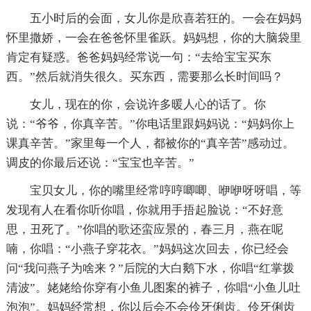
五小时后的会面，女儿你是欣喜若狂的。一会在妈妈
怀里撒娇，一会在爸爸怀里雀跃。妈妈想，你的大脑袋里
肯定有疑惑。爸爸妈妈经常说一句：“去给宝宝买东
西。”然后就消失很久。买东西，需要那么长时间吗？
女儿，现在的你，会说许多暖人心的话了。你
说：“爷爷，你真辛苦。”你电话里跟妈妈说：“妈妈你上
课真辛苦。”家里每一个人，都被你的“真辛苦”感动过。
调皮的你最后还说：“宝宝也辛苦。”
宝贝女儿，你的嘴里经常哼哼唧唧、咿咿呀呀唱，等
发现有人在看你听你唱，你就用手捂起脸说：“不好意
思，丑死了。”你唱的歌还蛮应景的，春三月，燕在呢
喃，你唱：“小燕子穿花衣。”妈妈这次回去，你已经会
问“我问燕子为啥来？”后院的大白鹅下水，你唱“红掌拨
清波”。姥姥给你穿有小鱼儿图案的裤子，你唱“小鱼儿吐
泡泡”。妈妈经常想，你以后会不会伶牙俐齿。伶牙俐齿