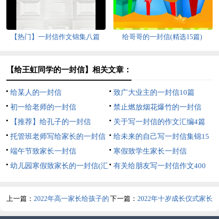
【热门】一封信作文锦集八篇
给哥哥的一封信(精选15篇)
【给王虹同学的一封信】相关文章：
给某人的一封信
致广大业主的一封信10篇
初一给老师的一封信
禁止燃放烟花爆竹的一封信
【推荐】给孔子的一封信
关于写一封信的作文汇编4篇
托管班老师写给家长的一封信
给未来的自己写一封信集锦15
（精选7篇）
端午节致家长一封信
篇
寒假致学生家长一封信
幼儿园寒假致家长的一封信(汇
有关给朋友写一封信作文400
编15篇)
字汇总6篇
上一篇：
2022年高一家长给孩子的
下一篇：
2022年十岁成长仪式家长
一封信（通用12篇）
给孩子的一封信（精选5篇）