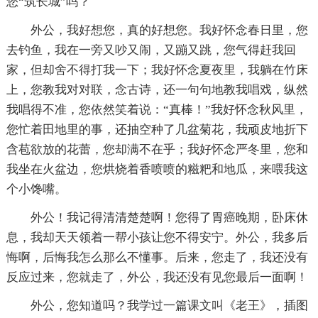
您“筑长城”吗？
外公，我好想您，真的好想您。我好怀念春日里，您
去钓鱼，我在一旁又吵又闹，又蹦又跳，您气得赶我回
家，但却舍不得打我一下；我好怀念夏夜里，我躺在竹床
上，您教我对对联，念古诗，还一句句地教我唱戏，纵然
我唱得不准，您依然笑着说：“真棒！”我好怀念秋风里，
您忙着田地里的事，还抽空种了几盆菊花，我顽皮地折下
含苞欲放的花蕾，您却满不在乎；我好怀念严冬里，您和
我坐在火盆边，您烘烧着香喷喷的糍粑和地瓜，来喂我这
个小馋嘴。
外公！我记得清清楚楚啊！您得了胃癌晚期，卧床休
息，我却天天领着一帮小孩让您不得安宁。外公，我多后
悔啊，后悔我怎么那么不懂事。后来，您走了，我还没有
反应过来，您就走了，外公，我还没有见您最后一面啊！
外公，您知道吗？我学过一篇课文叫《老王》，插图