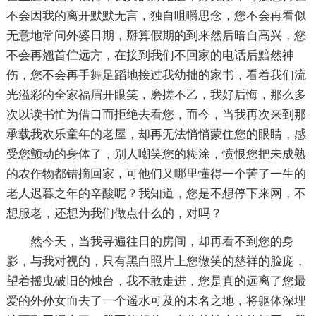
不会因我的离开默默无言，独自咀嚼思念，您不会再看似
无意地常问外婆日期，掰算假期的到来然后暗自高兴，您
不会再翘首伫远方，在接到我们不回家的电话后黯然神
伤，您不会再手舞足蹈地接过我幼拙的家书，看着我们流
光溢彩的全家福眉开眼笑，磨搓不乙，我好后悔，那么多
次以读书忙为借口而拒绝去看您，而今，当我再次来到那
承载我欢乐童年的老屋，却再无法悄悄蒙住您的眼睛，感
受您颤动的身体了，别人嘲笑您的糊涂，愤恨您把未成熟
的农作物都错摘回家，可他们又哪里懂得一个苦了一生的
老人迟暮之年的辛酸呢？我知道，您是不想停下来网，不
想服老，还想为我们做点什么的，对吗？
然今天，当我寻遍往日的房间，却再看不到您的身
影，与我对视的，只有黑白照片上您微笑的慈祥的脸庞，
望着摇曳破旧的烛台，我不敢走进，您是真的远离了您最
爱的外孙女而去了一个遥水可及的未名之地，将躯体深埋