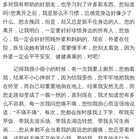
多对我有帮助的好朋友，也学习到了许多新东西。您知道
吗?您离开之后，我是那么不习惯，总感觉身边好像少了
什么。想去挽回，但是，却又总是留不住身边的人。您的
离开，让我明白，一定要好好珍惜身边的所有人，您放
心，我一定会好好照顾外婆和妈妈的。现在，外婆在住
院，医生说她有肾结石，需要懂手术，您别太着急，因为
外婆一定会平平安安、健健康康的，对吧?
记得我很小很小的时候，有一次我要上厕所，您抱着
我，结果不小心摔倒了，因为怕我受伤，您牢牢地把我抱
在怀里，而自己却重重地倒在地上。结果我安然无恙，而
您走路却变成了一瘸一拐的，直到现在，我才知道您有多
么不容易。每一次我问您痛不痛，您怕我担心而逞强地说
道：“不痛不痛”。每次，您都会按时接我上下学、帮我买
早饭、带我去游乐场、带我去湖边转悠、带我去写生画
画……您从来都不会当着我的面说您的腿痛，您忍受着疼
痛，还那样无微不至的关心我、爱护我，我真的无以为