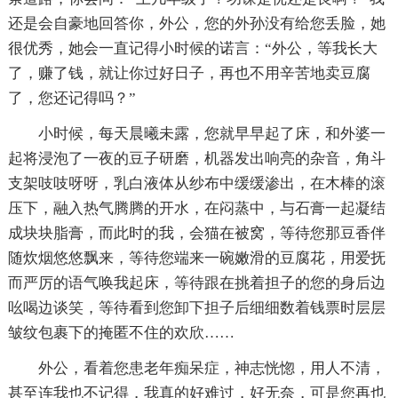
还是会自豪地回答你，外公，您的外孙没有给您丢脸，她
很优秀，她会一直记得小时候的诺言：“外公，等我长大
了，赚了钱，就让你过好日子，再也不用辛苦地卖豆腐
了，您还记得吗？”
小时候，每天晨曦未露，您就早早起了床，和外婆一
起将浸泡了一夜的豆子研磨，机器发出响亮的杂音，角斗
支架吱吱呀呀，乳白液体从纱布中缓缓渗出，在木棒的滚
压下，融入热气腾腾的开水，在闷蒸中，与石膏一起凝结
成块块脂膏，而此时的我，会猫在被窝，等待您那豆香伴
随炊烟悠悠飘来，等待您端来一碗嫩滑的豆腐花，用爱抚
而严厉的语气唤我起床，等待跟在挑着担子的您的身后边
吆喝边谈笑，等待看到您卸下担子后细细数着钱票时层层
皱纹包裹下的掩匿不住的欢欣……
外公，看着您患老年痴呆症，神志恍惚，用人不清，
甚至连我也不记得，我真的好难过，好无奈，可是您再也