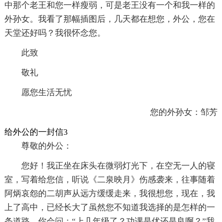
中那个老王和您一样瘦弱，可是老王没有一个和我一样的
外孙女。我看了那幅插图后，几天都在想您，外公，您在
天堂还好吗？我很怀念您。
此致
敬礼
愿您生活无忧
您的外孙女：邹芳
给外公的一封信3
尊敬的外公：
您好！我正坐在床头在微弱灯光下，在空无一人的寝
室，写着给您信，听说《二泉映月》伤感袭来，往事随着
阿炳哀怨的二胡声从远方缓缓走来，我很想您，现在，我
上了高中，已经长大了虽然您不知道我选择的是怎样的一
条道路，你会问：“上几年级了？功课是优还是良啊？”我