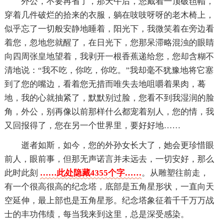
外公，不要再省了，那天午后，您戴着一顶破毡帽，
穿着几件破烂的拾来的衣服，躺在吱吱呀呀的老木椅上，
似乎忘了一切般安静地睡着，阳光下，我微笑着在旁边看
着您，忽地您就醒了，在日光下，您那呆滞略混浊的眼睛
向四周张皇地望着，我剥开一根香蕉递给您，您却含糊不
清地说：“我不吃，你吃，你吃。”我却毫不犹豫地将它塞
到了您的嘴边，看着您无措而唯失去地咀嚼着果肉，蓦
地，我的心就抽紧了，默默别过脸，您看不到我湿润的脸
角，外公，别再像以前那样什么都宠着别人，您的情，我
又回报得了，您在另一个世界里，要好好地……
逝者如斯，如今，您的外孙女长大了，她会更珍惜眼
前人，眼前事，但那无声诺言并未远去，一切安好，那么
此时此刻
……此处隐藏4355个字……
。从雕塑往前走，
有一个很高很高的纪念塔，底部是五角星形状，一直向天
空延伸，最上部也是五角星形。纪念塔象征着千千万万战
士的丰功伟绩，每当我来到这里，总是深受感染。