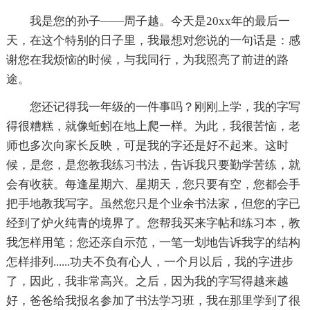
我是您的孙子——周子越。今天是20xx年的最后一
天，在这个特别的日子里，我最想对您说的一句话是：感
谢您在我烦恼的时候，与我同行，为我照亮了前进的路
途。
您还记得我一年级的一件事吗？刚刚上学，我的字写
得很糟糕，就像蚯蚓在地上爬一样。为此，我很苦恼，老
师也多次向家长反映，可是我的字还是好不起来。这时
候，是您，是您教我练习书法，告诉我只要勤学苦练，就
会有收获。每逢星期六、星期天，您只要有空，您都会手
把手地教我写字。虽然您只是个业余书法家，但您的字已
经到了炉火纯青的境界了。您帮我买来字帖和练习本，教
我怎样用笔；您还亲自示范，一笔一划地告诉我字的结构
怎样排列......功夫不负有心人，一个月以后，我的字进步
了，因此，我非常高兴。之后，因为我的字写得越来越
好，爸爸给我报名参加了书法学习班，我在那里学到了很