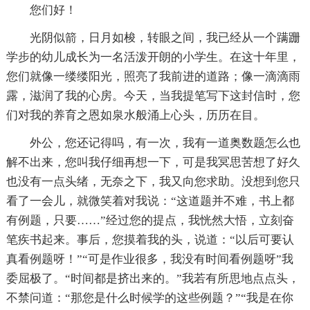
您们好！
光阴似箭，日月如梭，转眼之间，我已经从一个蹒跚
学步的幼儿成长为一名活泼开朗的小学生。在这十年里，
您们就像一缕缕阳光，照亮了我前进的道路；像一滴滴雨
露，滋润了我的心房。今天，当我提笔写下这封信时，您
们对我的养育之恩如泉水般涌上心头，历历在目。
外公，您还记得吗，有一次，我有一道奥数题怎么也
解不出来，您叫我仔细再想一下，可是我冥思苦想了好久
也没有一点头绪，无奈之下，我又向您求助。没想到您只
看了一会儿，就微笑着对我说：“这道题并不难，书上都
有例题，只要……”经过您的提点，我恍然大悟，立刻奋
笔疾书起来。事后，您摸着我的头，说道：“以后可要认
真看例题呀！”“可是作业很多，我没有时间看例题呀”我
委屈极了。“时间都是挤出来的。”我若有所思地点点头，
不禁问道：“那您是什么时候学的这些例题？”“我是在你