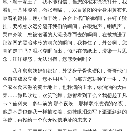
地下融于泥土了。我不能相信，当您的棺木徐徐打开，我
看到一具冰凉的，微张着嘴，，双目紧闭的全身用黄布包
裹着的躯体，瘦小而干硬，在合上棺门的瞬间，在钉子猛
挂，要将您永远分隔开我们的瞬间，在鞭炮声，喇叭声，
哭声齐响，您被汹涌的人流袭卷而去的瞬间，在被抽进了
那深凹的黑暗冰冷的洞穴的瞬间，我挣住了，外公啊，您
真的走了吗？泪水夺眶而出，倾泻在信纸上，浸染一片思
念，汪洋肆恣，无法阻挡，您感受到吗？
我和舅舅姨妈们都好，外婆身子骨也硬朗，哥哥他们
各自在成家立业，您不用担心，而那方您耕种了一生，为
全家衣食来源的黄土地上，也种满的玉米，绿油油的大白
菜……微风吹过，欢笑飞舞，您都看到了么？我想起了凡
卡？茹科夫，多年前的.那个夜晚，那样寒冷凄清的冬夜，
他是不是也像我一样抽泣着，边抹眼泪边写下歪歪斜斜的
字迹，再投给一个永无收信地址的未来？