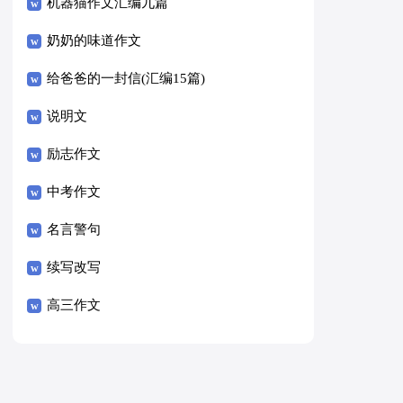
8篇）
机器猫作文汇编九篇
奶奶的味道作文
给爸爸的一封信(汇编15篇)
说明文
励志作文
中考作文
名言警句
续写改写
高三作文