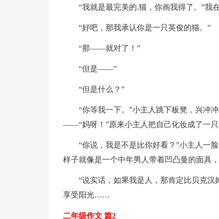
“我就是最完美的.猫，你画我得了。”我
“好吧，那我承认你是一只英俊的猫。”
“那——就对了！”
“但是——”
“但是什么？”
“你等我一下。”小主人跳下板凳，兴冲
——“妈呀！”原来小主人把自己化妆成了一
“你说，我是不是比你好看？”小主人一
样子就像是一个中年男人带着凹凸曼的面具，
“说实话，如果我是人，那肯定比贝克汉
享受阳光……
二年级作文 篇2