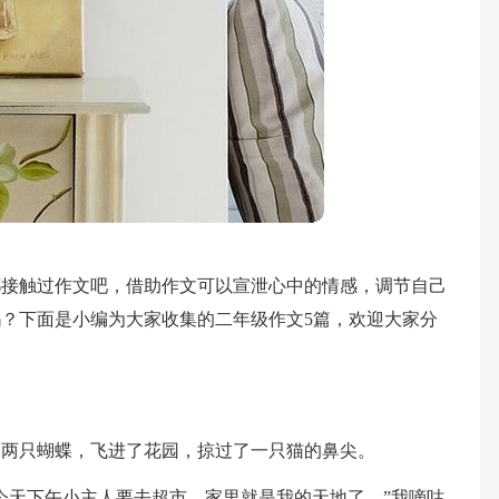
都接触过作文吧，借助作文可以宣泄心中的情感，调节自己
？下面是小编为大家收集的二年级作文5篇，欢迎大家分
三两只蝴蝶，飞进了花园，掠过了一只猫的鼻尖。
今天下午小主人要去超市，家里就是我的天地了。”我嘀咕