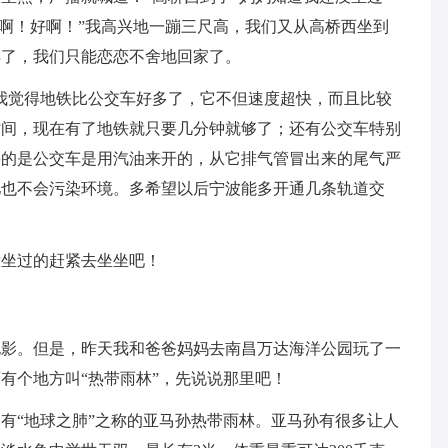
好啊！好啊！”我高兴地一蹦三尺高，我们又从高桥西坐到
早了，我们只能恋恋不舍地回家了。
我觉得地铁比公交车好多了，它不但速度超快，而且比较
时间，现在有了地铁就只要几分钟就够了；还有公交车特别
要的是公交车是用汽油来开的，从它排气管冒出来的尾气严
儿也不会污染环境。多希望以后宁波能多开通几条轨道交
没坐过的赶紧去坐坐吧！
电影。但是，昨天我和爸爸妈妈去南昌万达海洋公园玩了一
有个地方叫“热带雨林”，先说说那里吧！
有“地球之肺”之称的亚马孙热带雨林。亚马孙有很多让人