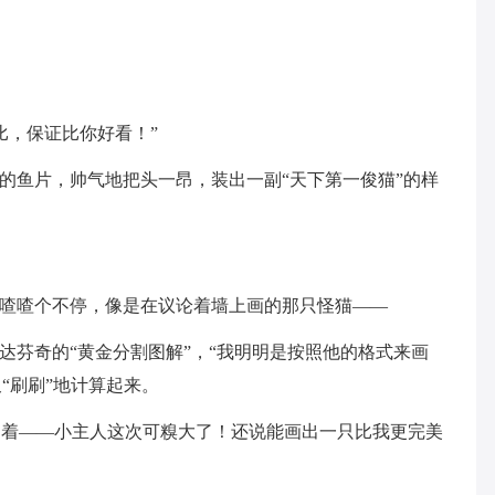
比，保证比你好看！”
色的鱼片，帅气地把头一昂，装出一副“天下第一俊猫”的样
地喳喳个不停，像是在议论着墙上画的那只怪猫——
达芬奇的“黄金分割图解”，“我明明是按照他的格式来画
“刷刷”地计算起来。
动着——小主人这次可糗大了！还说能画出一只比我更完美