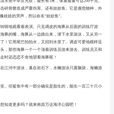
淡水鱼中举世无双，最长有3米，体重最重可达200千克。
且击碎骨骼造成严重伤害。还有娃娃鱼。它是濒危物种，外
像娃娃的哭声，所以命名“娃娃鱼”。
不转睛地观看着表演。只见调皮的海豚从后面的训练厅游
拍海豚的嘴，海豚从一边跳出来，潜下水里游泳，又从另一
岸了！它用尾巴拍拍水，又回到水里了。调皮可爱地模样逗
出头，那些海豚一个一个顶着训练员游来游去。训练员又和
我走时还恋恋不舍地望着海豚呢！
獭在江河中游泳，巢在岩石下，水獭游泳只露脑袋，海獭游
好笑。但鲨鱼中有一部分确实是胎生的，能生一百三十只小
。
。想知道更多吗？就来南昌万达海洋公园吧！