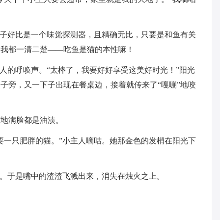
鼻子好比是一个味觉探测器，且精确无比，只要是和鱼有关
，我都一清二楚——吃鱼是猫的本性嘛！
主人的呼唤声。“太棒了，我要好好享受这美好时光！”阳光
子旁，又一下子出现在餐桌边，接着就传来了“嘎嘣”地咬
搞地满脸都是油渍。
要一只肥胖的猫。”小主人嘀咕。她那金色的发梢在阳光下
说。于是嘴中的渣渣飞溅出来，消失在烛火之上。