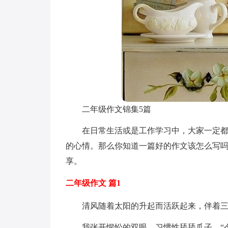
二年级作文锦集5篇
在日常生活或是工作学习中，大家一定
的心情。那么你知道一篇好的作文该怎么写吗
享。
二年级作文 篇1
清风随着太阳的升起而活跃起来，伴着
我张开惺忪的双眼，习惯性舔舔爪子，“