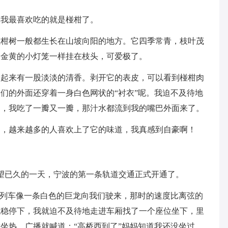
，我最喜欢吃的就是椪柑了。
椪柑树一般都生长在山坡向阳的地方。它四季常青，枝叶茂
个金黄的小灯笼一样挂在枝头，可爱极了。
闻起来有一股淡淡的清香。剥开它的表皮，可以看到椪柑肉
们的外面还穿着一身白色网状的“衬衣”呢。我迫不及待地
多，我吃了一瓣又一瓣，那汁水都流到我的嘴巴外面来了。
了，越来越多的人喜欢上了它的味道，我真感到自豪啊！
人盼望已久的一天，宁波的第一条轨道交通正式开通了。
见列车像一条白色的巨龙向我们驶来，那时的速度比离弦的
稳稳停下，我就迫不及待地走进车厢找了一个座位坐下，里
坐热，广播就喊道：“高桥西到了”妈妈知道我还没坐过