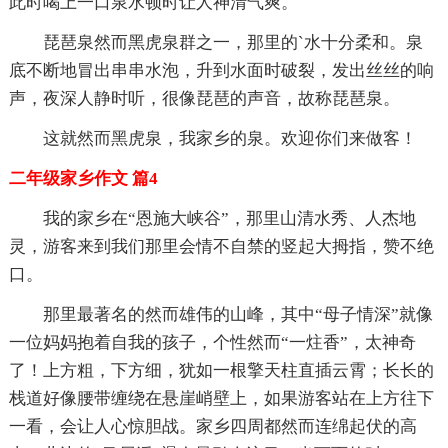
此时喝上一口泉水顿时让人神清气爽。
琵琶泉然而黑虎泉群之一，那里的`水十分柔和。泉
底不断地冒出串串水泡，升到水面时破裂，发出丝丝的响
声，夜深人静时听，很像琵琶的声音，故称琵琶泉。
这就然而黑虎泉，我家乡的泉。欢迎你们来做客！
二年级家乡作文 篇4
我的家乡在“恩施大峡谷”，那里山清水秀、人杰地
灵，游客来到我们那里会情不自禁的竖起大拇指，赞不绝
口。
那里最著名的然而雄伟的山峰，其中“母子情深”就像
一位妈妈抱着自我的孩子，个性然而“一炷香”，太神奇
了！上方粗，下方细，犹如一根擎天柱直插云霄；长长的
栈道好像腰带缠绕在悬崖峭壁上，如果游客站在上方往下
一看，会让人心惊胆战。家乡四周都然而连绵起伏的高