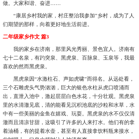
做。大家和谐、奋进……
“康居乡村我的家，村庄整治我参加”乡村，成为了人
们期望的那样，向着更好地生活前进。
二年级家乡作文 篇3
我的家乡在济南，那里风光秀丽、景色宜人。济南有
七十二名泉，有趵突泉、黑虎泉、百脉泉、玉泉等，我最
喜欢的然而黑虎泉。
黑虎泉因“水激柱石、声如虎啸”而得名。从远处看，
三个石雕虎头气势汹汹，巨大的银色水柱从虎口喷涌而
出，直泄入池中，激起层层白色水花，十分壮观。黑虎泉
里的水清澈见底，清的能看见沉积池底的沙粒和水草，水
中有一些美丽的金鱼在嬉戏、玩耍。黑虎泉的水不仅仅清
澈而且清凉甘甜，这吸引了许多的人来打水。他们有的拿
着油桶，有的提着水壶，甚至有人直接拿饮料瓶来接水，