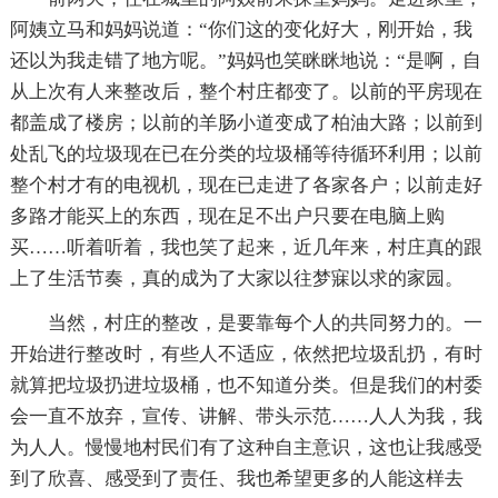
阿姨立马和妈妈说道：“你们这的变化好大，刚开始，我
还以为我走错了地方呢。”妈妈也笑眯眯地说：“是啊，自
从上次有人来整改后，整个村庄都变了。以前的平房现在
都盖成了楼房；以前的羊肠小道变成了柏油大路；以前到
处乱飞的垃圾现在已在分类的垃圾桶等待循环利用；以前
整个村才有的电视机，现在已走进了各家各户；以前走好
多路才能买上的东西，现在足不出户只要在电脑上购
买……听着听着，我也笑了起来，近几年来，村庄真的跟
上了生活节奏，真的成为了大家以往梦寐以求的家园。
当然，村庄的整改，是要靠每个人的共同努力的。一
开始进行整改时，有些人不适应，依然把垃圾乱扔，有时
就算把垃圾扔进垃圾桶，也不知道分类。但是我们的村委
会一直不放弃，宣传、讲解、带头示范……人人为我，我
为人人。慢慢地村民们有了这种自主意识，这也让我感受
到了欣喜、感受到了责任、我也希望更多的人能这样去