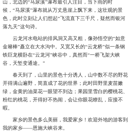
山，北边的“马尿溪”瀑布最引人注目，当下雨的时
候，“马尿溪”瀑布就从万丈悬崖上飘下来，这壮观的景
色，此时立刻让人们想起“飞流直下三千尺，疑然而银河
落九天”这句诗。
云龙河水电站的排风洞又高又粗，像孙悟空的“如意
金篐棒”矗立在大水沟中。又宽又长的“云龙桥”似一条钢
铁巨龙横卧在“云龙河”峡谷中，真然而“一桥飞架大峡
谷，天堑变通途。”
春天到了，山里的景色十分诱人，山中数不尽的野花
开得满山遍野，简直成了花的世界；此时田野里麦苗嫩
绿，金黄的油菜花一眼望不到边；果园里雪白的樱桃花、
粉红的桃花，开得好不热闹，会让你眼花瞭乱，应接不
暇。
家乡的景色多么美丽，我爱家乡！欢迎外地的游客到
我的家乡——恩施大峡谷来。