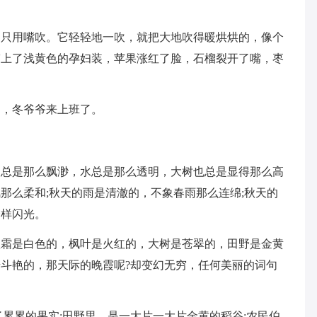
，只用嘴吹。它轻轻地一吹，就把大地吹得暖烘烘的，像个
穿上了浅黄色的孕妇装，苹果涨红了脸，石榴裂开了嘴，枣
了，冬爷爷来上班了。
云总是那么飘渺，水总是那么透明，大树也总是显得那么高
那么柔和;秋天的雨是清澈的，不象春雨那么连绵;秋天的
一样闪光。
秋霜是白色的，枫叶是火红的，大树是苍翠的，田野是金黄
斗艳的，那天际的晚霞呢?却变幻无穷，任何美丽的词句
了累累的果实;田野里，是一大片一大片金黄的稻谷;农民伯