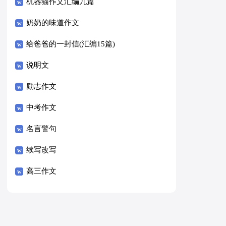
8篇）
机器猫作文汇编九篇
奶奶的味道作文
给爸爸的一封信(汇编15篇)
说明文
励志作文
中考作文
名言警句
续写改写
高三作文