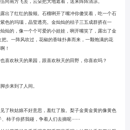
队伍向南方飞去，云朵把大地遮着，送来阵阵清凉。
果露出了红红的脸颊。石榴咧开了嘴冲你傻笑着，吃一个石
想紫色的玛瑙，晶莹透亮。金灿灿的桔子三五成群挤在一
金灿灿的，像一个个可爱的小娃娃，咧开嘴笑了，露出了金
火把。一阵风吹过，花椒的香味扑鼻而来，一颗饱满的花
年啊！
，也喜欢秋天的果园，跟喜欢秋天的田野，你喜欢吗？
的脚步来到了人间。
。
像见了秋姑娘不好意思，羞红了脸。梨子金黄金黄的像黄色
柿子你挤我碰，争着人们去摘呢······