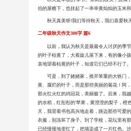
伯的屋檐下，也挂起了一串串黄灿灿的玉米
秋天真美呀!我们等待秋天，我们喜爱秋
二年级秋天作文300字 篇6
以前，我认为秋天是最最令人讨厌的季
的叶子枯黄了，大着旋儿落下来，有的像小
哀地望着枯黄的叶子，知道它们已经不行了
可是，到了姥姥家，推开笨重的大铁门
黄、腐烂的叶子，而是那些美丽的菊花！阿
那火红火红的鸡冠花，美丽极了。后来，我
的水稻，红彤彤的'苹果，黄澄澄的梨子，橙
天，我背着书包高兴地走着，路边那些可爱
衣服，别冻坏了身子。到了学校，花坛里有
已经慢慢地变红了，把墙染成了一片红色。