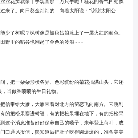
一丝丝花瓣就像千手观音那千万只手呢！桂花的香气四处飘
过来了。向日葵金灿灿的，向着太阳说：“谢谢太阳公
怎能少了树呢？枫树像是被秋姑娘涂上了一层火红的颜色。
里的稻谷也翻起了金色的波浪······
人间，把一朵朵形状各异、色彩缤纷的菊花插满山头，它还
娘，当做香喷喷的生日礼物。
空把信带给大雁，大雁带着对北方的留恋飞向南方。它跳到
，有的把松果塞进树缝，有的把松果埋在地下，有的把松果
听到这个消息准备好好保养自己的嗓子，来年登上荷叶，成
家门口通风报信，熊知道后把肚子吃得圆滚滚的，准备美美