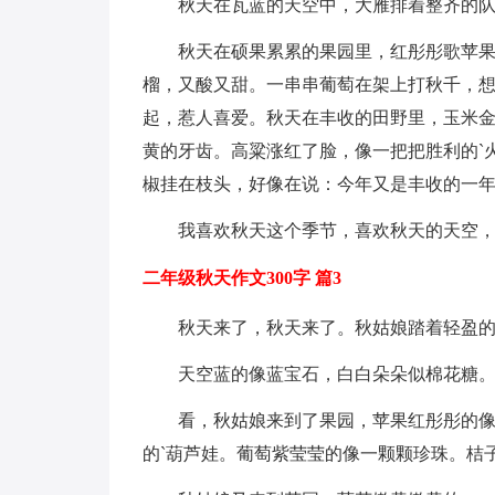
秋天在瓦蓝的天空中，大雁排着整齐的
秋天在硕果累累的果园里，红彤彤歌苹
榴，又酸又甜。一串串葡萄在架上打秋千，
起，惹人喜爱。秋天在丰收的田野里，玉米
黄的牙齿。高粱涨红了脸，像一把把胜利的`
椒挂在枝头，好像在说：今年又是丰收的一
我喜欢秋天这个季节，喜欢秋天的天空
二年级秋天作文300字 篇3
秋天来了，秋天来了。秋姑娘踏着轻盈
天空蓝的像蓝宝石，白白朵朵似棉花糖
看，秋姑娘来到了果园，苹果红彤彤的
的`葫芦娃。葡萄紫莹莹的像一颗颗珍珠。桔子、