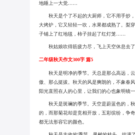
地睡上一大觉……
秋天是个了不起的大厨师，它不用手炒
大烤炉，它又轻轻一吹，水果都成熟了。梨
子铺上了红地毯，柿子挂起了红灯笼……
秋姑娘吹得筋疲力尽，飞上天空休息去
二年级秋天作文300字 篇5
秋天是明净的季节。天总是那么高远，
傲、那么挺拔。秋天的风是爽朗的，不象春风
阳光直照在人的心里，让我们的心也象明镜
秋天是斑斓的季节。天空是蔚蓝色的，
的，而那菊花却是竞相开放，五彩缤纷，争奇
都无法形容它的颜色。
秋天是丰收的'季节。果树的枝头，挂满