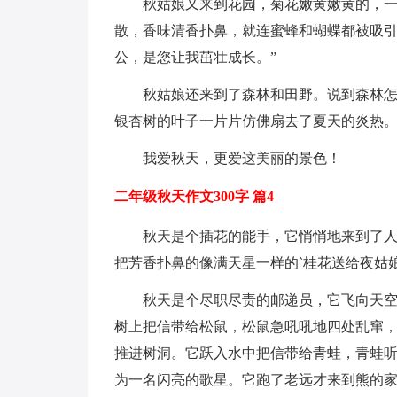
秋姑娘又来到花园，菊花嫩黄嫩黄的，
散，香味清香扑鼻，就连蜜蜂和蝴蝶都被吸引
公，是您让我茁壮成长。”
秋姑娘还来到了森林和田野。说到森林
银杏树的叶子一片片仿佛扇去了夏天的炎热。田野
我爱秋天，更爱这美丽的景色！
二年级秋天作文300字 篇4
秋天是个插花的能手，它悄悄地来到了
把芳香扑鼻的像满天星一样的`桂花送给夜姑
秋天是个尽职尽责的邮递员，它飞向天
树上把信带给松鼠，松鼠急吼吼地四处乱窜
推进树洞。它跃入水中把信带给青蛙，青蛙
为一名闪亮的歌星。它跑了老远才来到熊的