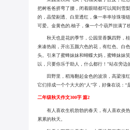
把树爸爸挤弯了腰，闭着眼睛都可以闻到雪
的，晶莹剔透、白里透红，像一串串珍珠项
可爱。金黄色的.柚子，像一个个葫芦挂满了
秋天也是花的季节，公园里香飘四野，
来凑热闹，开出五颜六色的花，有红色、白
头。引来了蜜蜂妹妹和蝴蝶大妈，蜜蜂妹妹笑
以，只要你乐于助人，什么都行！”站在旁边
田野里，稻海翻起金色的波浪，高梁涨
它们排成一个个大大的“人”字，好像在说：“
二年级秋天作文300字 篇2
有人喜欢生机勃勃的春天，有人喜欢炎
累累的秋天。