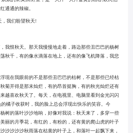
和红通通的辣椒。
天，我们盼望秋天!
节，我恨秋天。那天我慢慢地走着，路边那些丑巴巴的杨树
孩荡秋千，有的像水滴落在地上，还有的像飞机降落，我悲
。
，浮现在我眼前的不是那些丑巴巴的枯树，不是那些已经枯
，秋菊开得是那末灿烂，有的昂首挺胸，有的秋光灿烂还有
越来越喜欢秋天了。每天，在电视里、电脑里看到金光闪闪
色的橘子收获时，我的脸上总会浮现出快乐的笑容。今
的杨树的落叶沙沙地响，好像对我说：秋天来了，多穿一些
那美丽的月季花，有红的，有粉的，还有黄的爬山虎的叶子
沙沙沙沙沙沙秋雨落在枯黄的叶子上，和落叶一起飘下来，