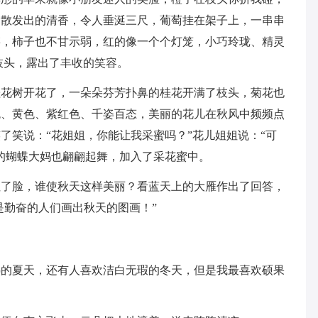
梨散发出的清香，令人垂涎三尺，葡萄挂在架子上，一串串
链，柿子也不甘示弱，红的像一个个灯笼，小巧玲珑、精灵
枝头，露出了丰收的笑容。
桂花树开花了，一朵朵芬芳扑鼻的桂花开满了枝头，菊花也
色、黄色、紫红色、千姿百态，美丽的花儿在秋风中频频点
了笑说：“花姐姐，你能让我采蜜吗？”花儿姐姐说：“可
的蝴蝶大妈也翩翩起舞，加入了采花蜜中。
红了脸，谁使秋天这样美丽？看蓝天上的大雁作出了回答，
是勤奋的人们画出秋天的图画！”
热的夏天，还有人喜欢洁白无瑕的冬天，但是我最喜欢硕果