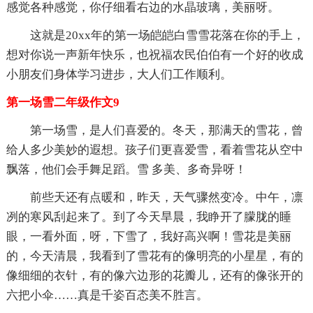
感觉各种感觉，你仔细看右边的水晶玻璃，美丽呀。
这就是20xx年的第一场皑皑白雪雪花落在你的手上，
想对你说一声新年快乐，也祝福农民伯伯有一个好的收成
小朋友们身体学习进步，大人们工作顺利。
第一场雪二年级作文9
第一场雪，是人们喜爱的。冬天，那满天的雪花，曾
给人多少美妙的遐想。孩子们更喜爱雪，看着雪花从空中
飘落，他们会手舞足蹈。雪 多美、多奇异呀！
前些天还有点暖和，昨天，天气骤然变冷。中午，凛
冽的寒风刮起来了。到了今天旱晨，我睁开了朦胧的睡
眼，一看外面，呀，下雪了，我好高兴啊！雪花是美丽
的，今天清晨，我看到了雪花有的像明亮的小星星，有的
像细细的衣针，有的像六边形的花瓣儿，还有的像张开的
六把小伞……真是千姿百态美不胜言。