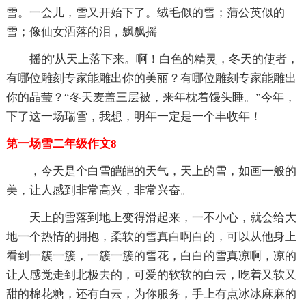
雪。一会儿，雪又开始下了。绒毛似的雪；蒲公英似的
雪；像仙女洒落的泪，飘飘摇
摇的'从天上落下来。啊！白色的精灵，冬天的使者，
有哪位雕刻专家能雕出你的美丽？有哪位雕刻专家能雕出
你的晶莹？“冬天麦盖三层被，来年枕着馒头睡。”今年，
下了这一场瑞雪，我想，明年一定是一个丰收年！
第一场雪二年级作文8
，今天是个白雪皑皑的天气，天上的雪，如画一般的
美，让人感到非常高兴，非常兴奋。
天上的雪落到地上变得滑起来，一不小心，就会给大
地一个热情的拥抱，柔软的雪真白啊白的，可以从他身上
看到一簇一簇，一簇一簇的雪花，白白的雪真凉啊，凉的
让人感觉走到北极去的，可爱的软软的白云，吃着又软又
甜的棉花糖，还有白云，为你服务，手上有点冰冰麻麻的