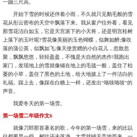
一蹦三尺高。
开始下雪的时候还伴着小雨，不久就只见鹅毛般的雪
花从彤云密布的天空中飘落下来。我从窗户往外看，看见
那雪花洁白如玉，它是天宫派下的小天将，还是明宫桂树
上落下的玉叶呢?雪花像美丽的玉色蝴蝶，似舞如醉;像吹
落的蒲公英，似飘如飞;像天使赏赠的小白花儿，忽散忽
聚，飘飘悠悠，轻轻盈盈，不愧是大自然的杰作!我跑出
家门，发现地上的雪就像铺在地上的毛毯一般，盖住了枯
萎的小草，盖住了黑色的土地，给大地披上了一件洁白的
礼福。踩上去，像踩在白糖上一样，还发出“咯吱咯吱”的
声音。
我爱冬天的第一场雪。
第一场雪二年级作文6
就像刀郎那首著名的歌，今年的第一场雪，来的比以
往都要早一些。树叶还未落净，大雪就铺天盖地而来，一