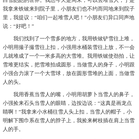
白雪皑皑的世界。我想今天是周末，可以去堆雪人，于是
我拿来铁锨来到院子里，小朋友们也不约而同地来到院子
里，我提议：“咱们一起堆雪人吧！”小朋友们异口同声地
说：“好吧！”
我们找到了一个雪多的地方，我用铁锨铲雪往上堆，
小明用撮子撮雪往上扣，小强用水桶装雪往上放，不一会
儿就堆成了一个一米多高的大雪堆。我用铁锨使劲拍，让
雪堆更结实，把雪堆拍成圆形，当做雪人的身子，小明跟
小强合力滚了一个大雪球，放在圆形雪堆的上面，当做雪
人的头。
我用香蕉当雪人的嘴，小明用胡萝卜当雪人的鼻子，
小强捡来石头当雪人的眼睛，边按边说：“这真是画龙点
睛啊！”我拿来小水桶往雪人头上扣，当雪人的帽子，小
明解下围巾系在雪人的脖子上，我捡来树枝插在肩上当雪
人的手。