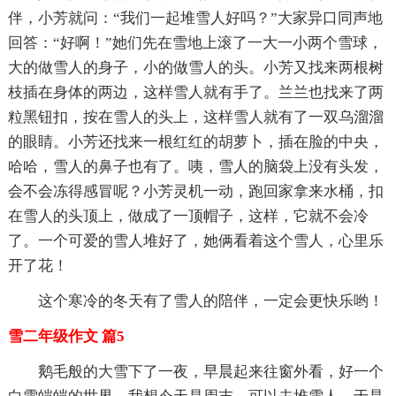
伴，小芳就问：“我们一起堆雪人好吗？”大家异口同声地
回答：“好啊！”她们先在雪地上滚了一大一小两个雪球，
大的做雪人的身子，小的做雪人的头。小芳又找来两根树
枝插在身体的两边，这样雪人就有手了。兰兰也找来了两
粒黑钮扣，按在雪人的头上，这样雪人就有了一双乌溜溜
的眼睛。小芳还找来一根红红的胡萝卜，插在脸的中央，
哈哈，雪人的鼻子也有了。咦，雪人的脑袋上没有头发，
会不会冻得感冒呢？小芳灵机一动，跑回家拿来水桶，扣
在雪人的头顶上，做成了一顶帽子，这样，它就不会冷
了。一个可爱的雪人堆好了，她俩看着这个雪人，心里乐
开了花！
这个寒冷的冬天有了雪人的陪伴，一定会更快乐哟！
雪二年级作文 篇5
鹅毛般的大雪下了一夜，早晨起来往窗外看，好一个