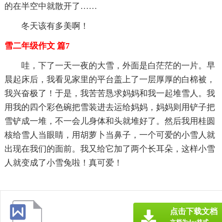
的在半空中就散开了……
冬天该有多美啊！
雪二年级作文 篇7
哇，下了一天一夜的大雪，外面是白茫茫的一片。早
晨起床后，我看见家里的平台盖上了一层厚厚的白棉被，
我兴奋极了！于是，我苦苦恳求妈妈和我一起堆雪人。我
用我的四个彩色碗把雪装进去运给妈妈，妈妈则用铲子把
雪铲成一堆，不一会儿身体和头就堆好了。然后我用桂圆
核给雪人当眼睛，用胡萝卜当鼻子，一个可爱的小雪人就
出现在我们的面前。我又给它加了两个长耳朵，这样小雪
人就变成了小雪兔啦！真可爱！
点击下载文档
文档为doc格式