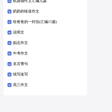
8篇）
机器猫作文汇编九篇
奶奶的味道作文
给爸爸的一封信(汇编15篇)
说明文
励志作文
中考作文
名言警句
续写改写
高三作文