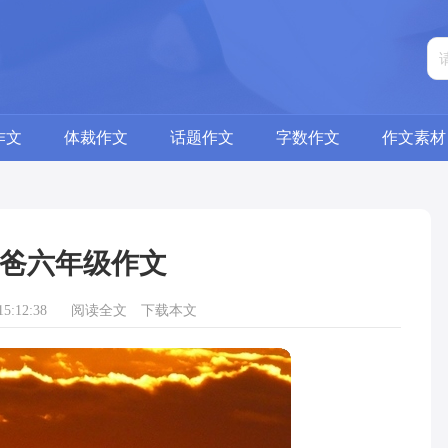
作文
体裁作文
话题作文
字数作文
作文素材
爸六年级作文
5:12:38
阅读全文
下载本文