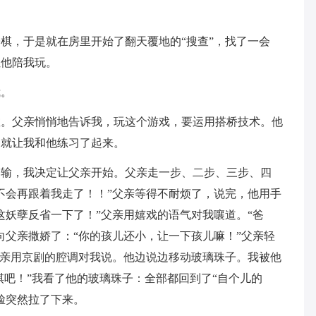
棋，于是就在房里开始了翻天覆地的“搜查”，找了一会
让他陪我玩。
我。
教。父亲悄悄地告诉我，玩这个游戏，要运用搭桥技术。他
，就让我和他练习了起来。
己输，我决定让父亲开始。父亲走一步、二步、三步、四
不会再跟着我走了！！”父亲等得不耐烦了，说完，他用手
这妖孽反省一下了！”父亲用嬉戏的语气对我嚷道。“爸
向父亲撒娇了：“你的孩儿还小，让一下孩儿嘛！”父亲轻
父亲用京剧的腔调对我说。他边说边移动玻璃珠子。我被他
棋吧！”我看了他的玻璃珠子：全部都回到了“自个儿的
脸突然拉了下来。