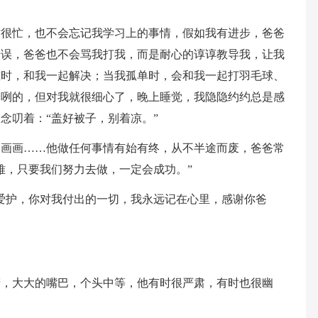
作很忙，也不会忘记我学习上的事情，假如我有进步，爸爸
错误，爸爸也不会骂我打我，而是耐心的谆谆教导我，让我
难时，和我一起解决；当我孤单时，会和我一起打羽毛球、
咧咧的，但对我就很细心了，晚上睡觉，我隐隐约约总是感
念叨着：“盖好被子，别着凉。”
，画画……他做任何事情有始有终，从不半途而废，爸爸常
难，只要我们努力去做，一定会成功。”
爱护，你对我付出的一切，我永远记在心里，感谢你爸
睛，大大的嘴巴，个头中等，他有时很严肃，有时也很幽