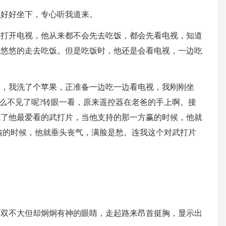
就好好坐下，专心听我道来。
是打开电视，他从来都不会先去吃饭，都会先看电视，知道
慢悠悠的走去吃饭。但是吃饭时，他还是会看电视，一边吃
次，我洗了个苹果，正准备一边吃一边看电视，我刚刚坐
?怎么不见了呢?转眼一看，原来遥控器在老爸的手上啊。接
成了他最爱看的武打片，当他支持的那一方赢的时候，他就
输的时候，他就垂头丧气，满脸是愁。连我这个对武打片
一双不大但却炯炯有神的眼睛，走起路来昂首挺胸，显示出