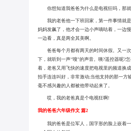
你想知道我爸爸为什么是电视狂吗，那
我的老爸他一下班回家，第一件事情就
妈妈发飙了，他才会一边小声嘀咕着，一边
一边看，真是两全其美啊。
爸爸每个月都有两天的时间休假。又一
下，就听到一声‘'嗖"的声音。咦?遥控器呢
着，老爸又用飞快的速度把电视里的频道换
拍手连连叫好，非常激动;当他支持的那一方
毫不感兴趣的人都被他带动起来了。
哎，我的老爸真是个电视狂啊!
我的爸爸六年级作文 篇2
我的爸爸是位军人，国字形的脸上嵌着