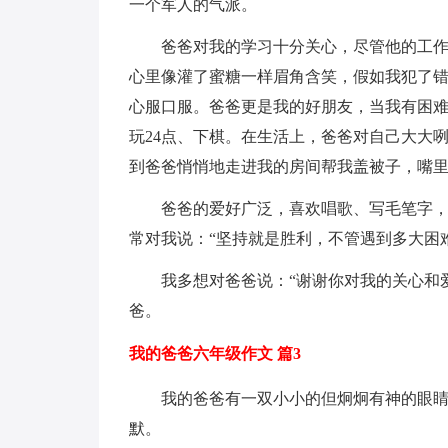
一个军人的气派。
爸爸对我的学习十分关心，尽管他的工
心里像灌了蜜糖一样眉角含笑，假如我犯了
心服口服。爸爸更是我的好朋友，当我有困
玩24点、下棋。在生活上，爸爸对自己大大
到爸爸悄悄地走进我的房间帮我盖被子，嘴里
爸爸的爱好广泛，喜欢唱歌、写毛笔字
常对我说：“坚持就是胜利，不管遇到多大困
我多想对爸爸说：“谢谢你对我的关心和
爸。
我的爸爸六年级作文 篇3
我的爸爸有一双小小的但炯炯有神的眼
默。