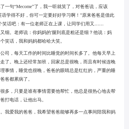
一句“Mecome”了，我一听就笑了，对爸爸说，应该
怪我英语学得不好，你可一定要好好学习啊！”原来爸爸是借此
个笑话吧：有一位老师正在上课，让同学们用又……
又细。老师说：你妈妈的'腿到底是粗还是细？他说：妈
这个笑话，我和妈妈都哈哈大笑。
家公司，每天工作的时间比睡觉的时间长多了。他每天早上
经走了。晚上还经常加班，回家总是很晚，而且有时候连晚
处理事情，睡觉也很晚，爸爸的眼睛总是红红的，严重的睡
，爸爸都累病了。
有很多，只要是谁有事情需要他帮忙，他总是很热心地去帮
爸爸打电话，让他出马。
爸。我爱我的爸爸，我希望爸爸能够再多一点事间陪我和妈