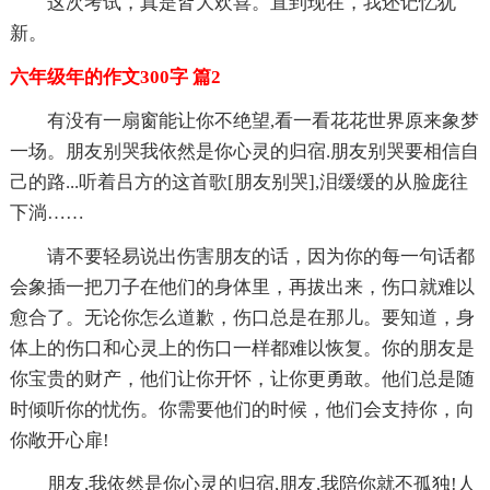
这次考试，真是皆大欢喜。直到现在，我还记忆犹
新。
六年级年的作文300字 篇2
有没有一扇窗能让你不绝望,看一看花花世界原来象梦
一场。朋友别哭我依然是你心灵的归宿.朋友别哭要相信自
己的路...听着吕方的这首歌[朋友别哭],泪缓缓的从脸庞往
下淌……
请不要轻易说出伤害朋友的话，因为你的每一句话都
会象插一把刀子在他们的身体里，再拔出来，伤口就难以
愈合了。无论你怎么道歉，伤口总是在那儿。要知道，身
体上的伤口和心灵上的伤口一样都难以恢复。你的朋友是
你宝贵的财产，他们让你开怀，让你更勇敢。他们总是随
时倾听你的忧伤。你需要他们的时候，他们会支持你，向
你敞开心扉!
朋友,我依然是你心灵的归宿,朋友,我陪你就不孤独!人