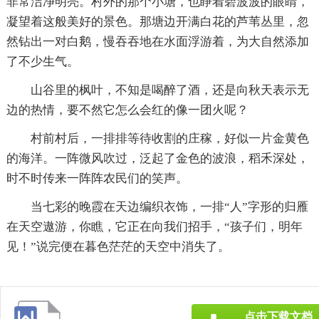
非常洁净明亮。村外的那个小塘，也睁着碧波波的眼睛，
凝望着这般美好的景色。那塘边开满白花的芦苇丛里，忽
然钻出一对白鹅，慢吞吞地在水面浮游着，为大自然添加
了不少生气。
山谷里的枫叶，不知是喝醉了酒，还是向秋天表示无
边的热情，要不然它怎么会红的像一团火呢？
村前村后，一排排等待收割的庄稼，好似一片金黄色
的海洋。一阵微风吹过，泛起了金色的波浪，稻禾深处，
时不时传来一阵阵农民们的笑声。
当七彩的晚霞在天边编织衣饰，一排“人”字形的归雁
在天空遨游，你瞧，它正在向我们招手，“孩子们，明年
见！”说完便在暮色茫茫的天空中消失了。
点击下载文档