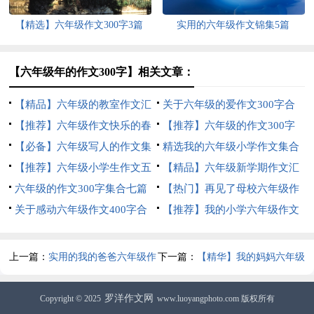
【精选】六年级作文300字3篇
实用的六年级作文锦集5篇
【六年级年的作文300字】相关文章：
【精品】六年级的教室作文汇
关于六年级的爱作文300字合
总6篇
【推荐】六年级作文快乐的春
集八篇
【推荐】六年级的作文300字
节作文合集6篇
【必备】六年级写人的作文集
合集6篇
精选我的六年级小学作文集合
锦6篇
【推荐】六年级小学生作文五
5篇
【精品】六年级新学期作文汇
篇
六年级的作文300字集合七篇
编七篇
【热门】再见了母校六年级作
关于感动六年级作文400字合
文合集五篇
【推荐】我的小学六年级作文
集5篇
四篇
上一篇：
实用的我的爸爸六年级作
下一篇：
【精华】我的妈妈六年级
文7篇
作文汇总10篇
罗洋作文网
Copyright © 2025
www.luoyangphoto.com 版权所有