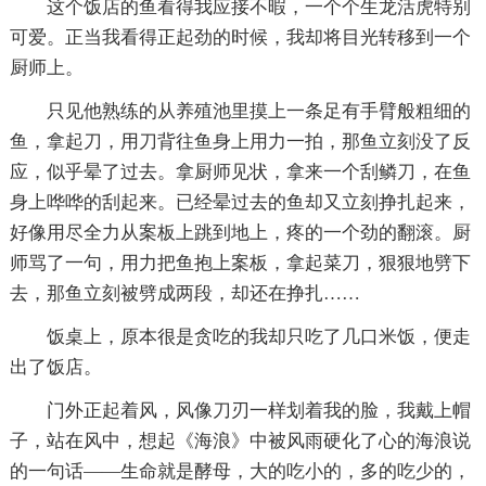
这个饭店的鱼看得我应接不暇，一个个生龙活虎特别
可爱。正当我看得正起劲的时候，我却将目光转移到一个
厨师上。
只见他熟练的从养殖池里摸上一条足有手臂般粗细的
鱼，拿起刀，用刀背往鱼身上用力一拍，那鱼立刻没了反
应，似乎晕了过去。拿厨师见状，拿来一个刮鳞刀，在鱼
身上哗哗的刮起来。已经晕过去的鱼却又立刻挣扎起来，
好像用尽全力从案板上跳到地上，疼的一个劲的翻滚。厨
师骂了一句，用力把鱼抱上案板，拿起菜刀，狠狠地劈下
去，那鱼立刻被劈成两段，却还在挣扎……
饭桌上，原本很是贪吃的我却只吃了几口米饭，便走
出了饭店。
门外正起着风，风像刀刃一样划着我的脸，我戴上帽
子，站在风中，想起《海浪》中被风雨硬化了心的海浪说
的一句话——生命就是酵母，大的吃小的，多的吃少的，