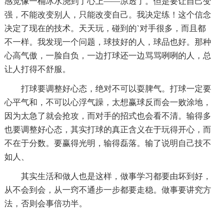
感觉像一桶冰水浇到了心上——凉透了。但是要让自己变
强，不能改变别人，只能改变自己。我决定练！这个信念
决定了现在的技术。天天玩，碰到的`对手很多，而且都
不一样。我发现一个问题，球技好的人，球品也好。那种
心高气傲，一脸自负，一边打球还一边骂骂咧咧的人，总
让人打得不舒服。
打球要调整好心态，绝对不可以耍脾气。打球一定要
心平气和，不可以心浮气躁，太想赢球反而会一败涂地，
因为太急了就会抢攻，而对手的招式也会看不清。输得多
也要调整好心态，其实打球的真正含义在于玩得开心，而
不在于分数。要赢得光明，输得磊落。输了说明自己技不
如人、
其实生活和做人也是这样，做事学习都要由坏到好，
从不会到会，从一窍不通步一步都要走稳。做事要讲究方
法，否则会事倍功半。