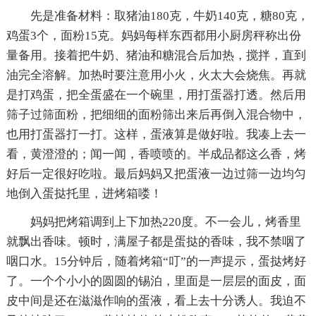
先是准备材料：取猪油180克，牛奶140克，糖80克，
鸡蛋3个，面粉15克。妈妈每样东西都用小厨房秤称出份
量备用。接着把牛奶、猪油和糖混合后加热，搅拌，直到
油完全溶解。加热时要注意用小火，火太大会烧焦。再就
是打鸡蛋，把全蛋盛在一个碗里，用打蛋器打透。然后用
筛子过筛面粉，把细细的面粉筛出来后再倒入混合物中，
也用打蛋器打一打。这样，蛋液算是做好啦。我凑上去一
看，黄澄澄的；闻一闻，香喷喷的。半成品都这么香，烤
好后一定很好吃啦。最后妈妈又把蛋液一边过筛一边均匀
地倒入蛋挞托里，进烤箱喽！
妈妈把烤箱调到上下加热220度。不一会儿，烤香里
就飘出香味。顿时，满屋子都是蛋挞的香味，我不禁咽了
咽口水。15分钟后，随着烤箱“叮”的一声提示，蛋挞烤好
了。一个个小小的圆圆的锡泊，里面是一层层的面皮，面
皮中间是还在滋滋作响的蛋液，看上去十分诱人。我迫不