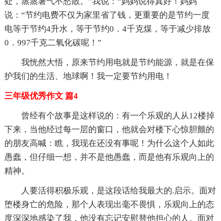
处，蒸蒸暑气不愁散。”我说：“妈妈说得真好！妈妈
说：“节约电费不仅为家里省了钱，更重要的是节约一度
电等于节约4升水，等于节约0．4千克煤，等于减少排放
0．997千克二氧化碳呢！”
我恍然大悟，原来节约用电就是节约能源，就是在保
护我们的生活、地球啊！我一定要节约用电！
三年级优秀作文 篇4
曾经有个故事是这样说的：有一个乐观的人从12楼掉
下来，当他经过每一层的窗口，他就会对楼下心惊胆颤的
的朋友高喊：瞧，我现在还没有事呢！为什么这个人如此
愚蠢，但仔细一想，并不是他愚蠢，而是他有乐观向上的
精神。
人要活得积极乐观，是这段话给我最大的.启示。面对
堕楼身亡的危险，那个人表现出毫不畏惧，乐观向上的态
度深深地感染了我，他没有忘记安慰替他担心的人。面对