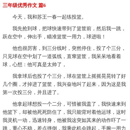
三年级优秀作文 篇6
今天，我和苏王一春一起练投篮。
我先抢到球，把球快速带到了篮筐前，然后我一跳，
跃在空中，伸出手，瞄准篮筐一用力，球进啦！
他也很厉害，到三分线时，突然停住，投了个三分，
只见球在空中划了一道弧线，直窜篮筐，我呆呆地看着
球，心想：他可真是太帅了，
我拿球后也投了个三分，球在篮筐上摇摇晃晃转了好
几个圈，才掉进了篮筐，我兴奋地叫了起来，因为这是我
第一次投三分，并且进了。
他拿起球想投一个二分，可惜被我盖了，我快速来到
他篮下，却被他死死防住了，我只能背对着他运球，这时
我灵机一动，迅速转身，他被我这突如其来的动作吓了一
跳，重心不稳，差点摔倒，我乘此机会跳起，手腕一用力