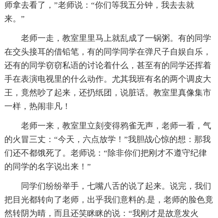
师拿去看了，”老师说：“你们等我五分钟，我去去就
来。”
老师一走，教室里里马上就乱成了一锅粥。有的同学
在交头接耳的借铅笔，有的同学同学在弹尺子自娱自乐，
还有的同学窃窃私语的讨论着什么，甚至有的同学还挥着
手在表演电视里的什么动作。尤其我班有名的两个调皮大
王，竟然吵了起来，还扔纸团，说脏话。教室里真像集市
一样，热闹非凡！
老师一来，教室里立刻变得鸦雀无声，老师一看，气
的火冒三丈：“今天，六点放学！”我胆战心惊的想：那我
们还不都饿死了。老师说：“除非你们把刚才不遵守纪律
的同学的名字说出来！”
同学们纷纷举手，七嘴八舌的说了起来。说完，我们
把目光都转向了老师，出乎我们意料的.是，老师的脸色竟
然转阴为晴，而且还笑眯眯的说：“我刚才是故意发火