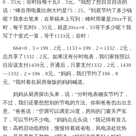
0．55元；谷时段每千瓦0．3元。”我想了想自言自语的
说：“峰谷用电量比例大约是75：25。”到底节约了多少钱
呢？我拿出笔来，在草稿本上写到：峰时用量是20xx千瓦
时，每千瓦时0．55元，就是20xx×0．55等于多少呢？我
写了个竖式一算，等于1133元；谷时：
664×0．3＝199．2元，1133＋199．2＝1332．2元，
总共享了1332．2元。如果没有分时电表，我们家按照以
往应该支付1439元，开通后，只要支付1332．2元，1439
—1332．2＝106．8元。“妈妈，我们节约了106．8
元。”我对着在厨房做饭的妈妈喊道。
妈妈从厨房探出头来，说：“分时电表确实节约了，
不过，我们还要想想别的节电的方法。你和爸爸也出出主
意。”爸爸说：“空调可以调至26度，房间的门窗关严实
了，可以节约不少电。”妈妈点点头说：“我记得有首儿
歌：高档启动低档转，慢慢转着就省电，风电凉处吹热