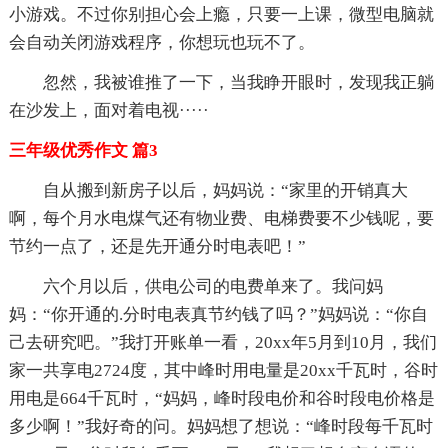
小游戏。不过你别担心会上瘾，只要一上课，微型电脑就
会自动关闭游戏程序，你想玩也玩不了。
忽然，我被谁推了一下，当我睁开眼时，发现我正躺
在沙发上，面对着电视·····
三年级优秀作文 篇3
自从搬到新房子以后，妈妈说：“家里的开销真大
啊，每个月水电煤气还有物业费、电梯费要不少钱呢，要
节约一点了，还是先开通分时电表吧！”
六个月以后，供电公司的电费单来了。我问妈
妈：“你开通的.分时电表真节约钱了吗？”妈妈说：“你自
己去研究吧。”我打开账单一看，20xx年5月到10月，我们
家一共享电2724度，其中峰时用电量是20xx千瓦时，谷时
用电是664千瓦时，“妈妈，峰时段电价和谷时段电价格是
多少啊！”我好奇的问。妈妈想了想说：“峰时段每千瓦时