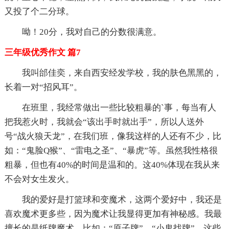
又投了个二分球。
呦！20分，我对自己的分数很满意。
三年级优秀作文 篇7
我叫邰佳奕，来自西安经发学校，我的肤色黑黑的，
长着一对“招风耳”。
在班里，我经常做出一些比较粗暴的`事，每当有人
把我惹火时，我就会“该出手时就出手”，所以人送外
号“战火狼天龙”，在我们班，像我这样的人还有不少，比
如：“鬼脸Q猴”、“雷电之圣”、“暴虎”等。虽然我性格很
粗暴，但也有40%的时间是温和的。这40%体现在我从来
不会对女生发火。
我的爱好是打篮球和变魔术，这两个爱好中，我还是
喜欢魔术更多些，因为魔术让我显得更加有神秘感。我最
擅长的是纸牌魔术，比如：“原子牌”、“小鬼找牌”，这些