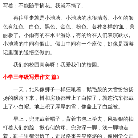
写着；不能随手摘花。我就不摘了。
再往里走就是小池塘。小池塘的水很清澈。小鱼的颜
色有红色、白色、黑色、金色、粉色、各种各样的'鱼，美
丽极了。小雨有的在水里游泳，有的给在人们表演跃水。
小池塘的中间有假山。假山中间有一个座位，好像是西游
记里面的送悟空做的。
我们的校园真美呀！我爱我们的校园。
小学三年级写景作文 篇3
一天，北风像狮子一样狂吼着，鹅毛般的大雪纷纷扬
扬的飘落下来，树和房顶都带上了白帽子，就连汽车都戴
上了小白帽。地上积了厚厚的雪，像盖上了白丝被。
早上，兜兜戴着帽子，背着书包上学去，风狠狠的抽
打着人们的脸，揪心似的疼。兜兜深一脚，浅一脚地走
着，鞋子里都湿透了，走起路来晃晃悠悠的，像刚学会走