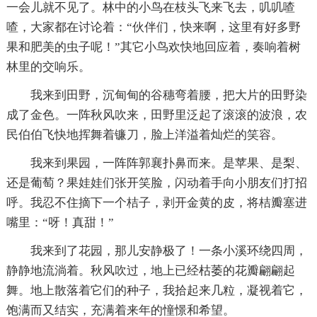
一会儿就不见了。林中的小鸟在枝头飞来飞去，叽叽喳
喳，大家都在讨论着：“伙伴们，快来啊，这里有好多野
果和肥美的虫子呢！”其它小鸟欢快地回应着，奏响着树
林里的交响乐。
我来到田野，沉甸甸的谷穗弯着腰，把大片的田野染
成了金色。一阵秋风吹来，田野里泛起了滚滚的波浪，农
民伯伯飞快地挥舞着镰刀，脸上洋溢着灿烂的笑容。
我来到果园，一阵阵郭襄扑鼻而来。是苹果、是梨、
还是葡萄？果娃娃们张开笑脸，闪动着手向小朋友们打招
呼。我忍不住摘下一个桔子，剥开金黄的皮，将桔瓣塞进
嘴里：“呀！真甜！”
我来到了花园，那儿安静极了！一条小溪环绕四周，
静静地流淌着。秋风吹过，地上已经枯萎的花瓣翩翩起
舞。地上散落着它们的种子，我拾起来几粒，凝视着它，
饱满而又结实，充满着来年的憧憬和希望。