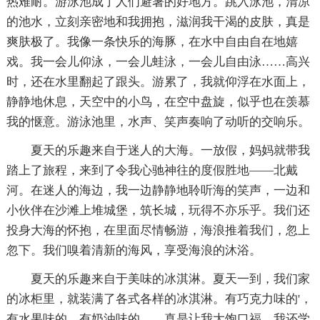
热难耐。游泳池成了人们避暑的好地方。跳入泳池，清凉
的池水，立刻亲密地和我拥抱，滋润我干渴的皮肤，真是
爽肤极了。我像一条快乐的海豚，在水中自由自在地嬉
戏。我一会儿仰泳，一会儿蛙泳，一会儿自由泳……高兴
时，还在水里翻起了跟头。游累了，我就仰浮在水面上，
静静地休息，天空中的小鸟，在空中盘旋，似乎也在羡慕
我的惬意。游泳池里，水声、笑声奏响了动听的交响乐。
夏天的乐趣来自于迷人的大海。一放假，妈妈就带我
踏上了旅程，来到了令我心驰神往的度假胜地——北戴
河。在迷人的海边，我一边静静地聆听海的笑声，一边和
小伙伴在沙滩上堆城堡，筑长城，玩得不亦乐乎。我们还
投身大海的怀抱，在里面尽情畅游，海浪推着我们，忽上
忽下。我们嗅着清新的海风，享受海浪的沐浴。
夏天的乐趣来自于美味的冰淇淋。夏天一到，我们家
的冰柜里，就装满了各式各样的冰淇淋。有巧克力味的'，
有水果味的，有奶油味的……真是让我大饱口福。我还学