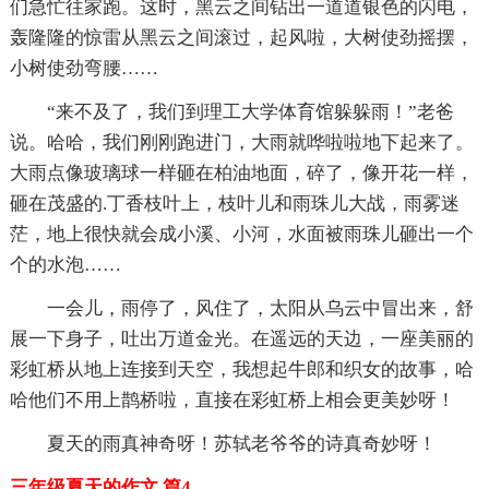
们急忙往家跑。这时，黑云之间钻出一道道银色的闪电，
轰隆隆的惊雷从黑云之间滚过，起风啦，大树使劲摇摆，
小树使劲弯腰……
“来不及了，我们到理工大学体育馆躲躲雨！”老爸
说。哈哈，我们刚刚跑进门，大雨就哗啦啦地下起来了。
大雨点像玻璃球一样砸在柏油地面，碎了，像开花一样，
砸在茂盛的.丁香枝叶上，枝叶儿和雨珠儿大战，雨雾迷
茫，地上很快就会成小溪、小河，水面被雨珠儿砸出一个
个的水泡……
一会儿，雨停了，风住了，太阳从乌云中冒出来，舒
展一下身子，吐出万道金光。在遥远的天边，一座美丽的
彩虹桥从地上连接到天空，我想起牛郎和织女的故事，哈
哈他们不用上鹊桥啦，直接在彩虹桥上相会更美妙呀！
夏天的雨真神奇呀！苏轼老爷爷的诗真奇妙呀！
三年级夏天的作文 篇4