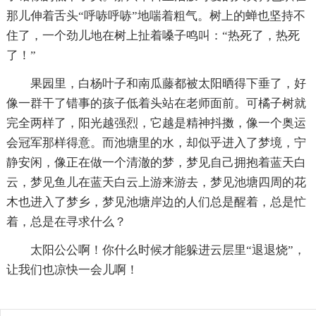
那儿伸着舌头“呼哧呼哧”地喘着粗气。树上的蝉也坚持不
住了，一个劲儿地在树上扯着嗓子鸣叫：“热死了，热死
了！”
果园里，白杨叶子和南瓜藤都被太阳晒得下垂了，好
像一群干了错事的孩子低着头站在老师面前。可橘子树就
完全两样了，阳光越强烈，它越是精神抖擞，像一个奥运
会冠军那样得意。而池塘里的水，却似乎进入了梦境，宁
静安闲，像正在做一个清澈的梦，梦见自己拥抱着蓝天白
云，梦见鱼儿在蓝天白云上游来游去，梦见池塘四周的花
木也进入了梦乡，梦见池塘岸边的人们总是醒着，总是忙
着，总是在寻求什么？
太阳公公啊！你什么时候才能躲进云层里“退退烧”，
让我们也凉快一会儿啊！