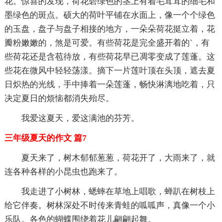
花。惊喜的发现，荷花碧绿色的茎上有着毛茸茸的细毛和
墨绿色的斑点。硕大的荷叶平铺在水面上，像一个个绿色
的玉盘，盘子与盘子相接的地方，一朵朵荷花挺立着，花
瓣粉嫩嫩的，煞是可爱。有些荷花是完全盛开着的`，有
些荷花还是含苞待放，有些荷花早已凋零变成了莲蓬。这
些花在微风中轻轻荡漾。摘下一片莲叶顶在头顶，遮去夏
日炽热的光线，手中捧着一朵莲蓬，畅快淋漓地吃着，只
决定夏日的烦恼都消失殆尽。
我爱这夏天，爱这满池的芬芳。
三年级夏天的作文 篇7
夏天来了，树木郁郁葱葱，荷花开了，大雨来了，就
连各种各样的小昆虫也跑来了。
我走进了小树林，蟋蟀在草地上唱歌，蝉趴在树枝上
给它伴奏。树林深处不时传来青蛙的呱呱声，真像一个小
乐队。各色的蝴蝶围绕着花儿翩翩起舞。