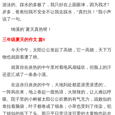
游泳的、踩水的多极了，我只好在上面眼谗，因为我才7
岁多，爸爸怕我不安全不让我去踩水，“真扫兴！”我小声
说了一句。
纳溪的`夏天真热呀！
三年级夏天的作文 篇9
今天中午，太阳公公发起了高烧，它一高烧，天下万
物也就跟着遭了殃。
就算你在炎热的中午里对着电风扇猛吹，但脸上的汗
还是汇成了一条条小溪。
在这赤日炎炎的中午，大地到处都是滚烫滚烫的`。
一阵风吹来，地上卷起一股热浪，火辣辣的，让人难以呼
吸。院子里的小树被太阳公公折磨的有气无力，战败似的
耷拉着脑袋，叶子都卷成了细条；小草也受到了传染，犯
了错似的低下了头。那只平日里活泼可爱的大黄狗也趴在