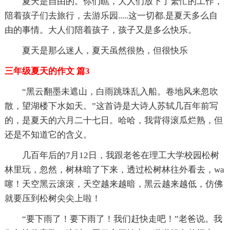
夏天是自由的。你们瞧，大人们放下了繁忙的工作，
陪着孩子们去旅行，去游乐园.....这一切都.是夏天多么自
由的事情。大人们陪着孩子，孩子又是多么快乐。
夏天是那么迷人，夏天虽然很热，但很快乐
三年级夏天的作文 篇3
“黑云翻墨未遮山，白雨跳珠乱入船。卷地风来忽吹
散，望湖楼下水如天。”这首诗是大诗人苏轼几百年前写
的，是夏天的六月二十七日。哈哈，我背得滚瓜烂熟，但
还是不知道它的含义。
几百年后的7月12日，我跟老爸在理工大学校园松树
林里玩，忽然，树林暗了下来，透过松树林往外看去，wa
噻！天空黑云滚滚，天空越来越暗，黑云越来越低，仿佛
就要压到松树尖尖上啦！
“要下雨了！要下雨了！我们赶快走吧！”老爸说。我