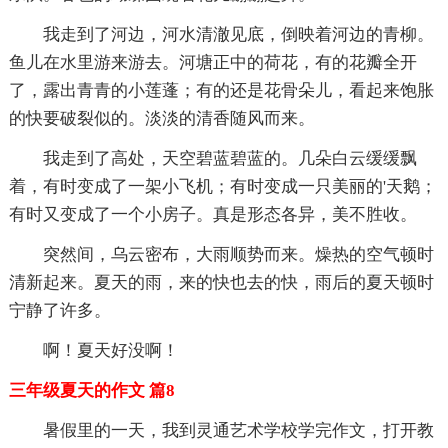
我走到了河边，河水清澈见底，倒映着河边的青柳。
鱼儿在水里游来游去。河塘正中的荷花，有的花瓣全开
了，露出青青的小莲蓬；有的还是花骨朵儿，看起来饱胀
的快要破裂似的。淡淡的清香随风而来。
我走到了高处，天空碧蓝碧蓝的。几朵白云缓缓飘
着，有时变成了一架小飞机；有时变成一只美丽的'天鹅；
有时又变成了一个小房子。真是形态各异，美不胜收。
突然间，乌云密布，大雨顺势而来。燥热的空气顿时
清新起来。夏天的雨，来的快也去的快，雨后的夏天顿时
宁静了许多。
啊！夏天好没啊！
三年级夏天的作文 篇8
暑假里的一天，我到灵通艺术学校学完作文，打开教