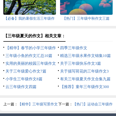
【必备】我的暑假生活三年级作
【热门】三年级中秋作文三篇
文3篇
【三年级夏天的作文】相关文章：
【精华】春节的小学三年级作
四季三年级作文
文3篇
三年级小鱼的作文汇总10篇
精选三年级水果作文锦集10篇
实用的美丽的校园三年级作文
关于三年级快乐作文3篇
300字4篇
关于三年级爱心作文7篇
关于描写荷花的三年级作文3
小学生三年级作文8篇
篇
有关三年级夏天作文合集九篇
云三年级作文四篇
【推荐】童年三年级作文300
字10篇
上一篇：
【精华】三年级写景作文
下一篇：
【热门】运动会三年级作
七篇
文八篇