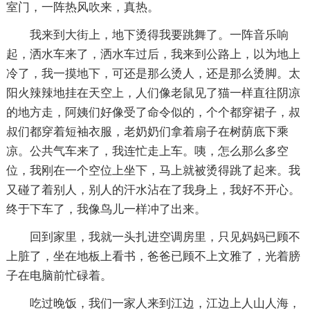
室门，一阵热风吹来，真热。
我来到大街上，地下烫得我要跳舞了。一阵音乐响
起，洒水车来了，洒水车过后，我来到公路上，以为地上
冷了，我一摸地下，可还是那么烫人，还是那么烫脚。太
阳火辣辣地挂在天空上，人们像老鼠见了猫一样直往阴凉
的地方走，阿姨们好像受了命令似的，个个都穿裙子，叔
叔们都穿着短袖衣服，老奶奶们拿着扇子在树荫底下乘
凉。公共气车来了，我连忙走上车。咦，怎么那么多空
位，我刚在一个空位上坐下，马上就被烫得跳了起来。我
又碰了着别人，别人的汗水沾在了我身上，我好不开心。
终于下车了，我像鸟儿一样冲了出来。
回到家里，我就一头扎进空调房里，只见妈妈已顾不
上脏了，坐在地板上看书，爸爸已顾不上文雅了，光着膀
子在电脑前忙碌着。
吃过晚饭，我们一家人来到江边，江边上人山人海，