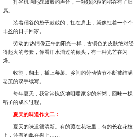
打谷机响起战鼓般的声音，一颗颗脱粒的稻谷有了归
属。
装着稻谷的袋子鼓鼓的，扛在肩上，就像扛着一个个
丰盈的日子回家。
劳动的'热情像正午的阳光一样，古铜色的皮肤绝对经
得起火的考验，你看汗水淌过的额头，有一种光芒在闪
烁。
收割，翻土，插上蕃薯。乡间的劳动情节不断被结满
老茧的双手续写。
每年夏天，我常常愧疚地咀嚼家乡的米粥，回味一棵
稻子的成长过程。
夏天的味道作文二：
夏天的味道很清新。有的藏在花坛里，有的长在花枝
上，还有的飘在树上……