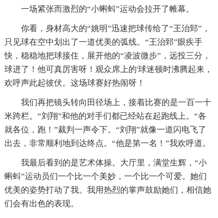
一场紧张而激烈的“小蝌蚪”运动会拉开了帷幕。
你看，身材高大的“姚明”迅速把球传给了“王治郅”，
只见球在空中划出了一道优美的弧线。“王治郅”眼疾手
快，稳稳地把球接住，展开他的“凌波微步”，远投三分，
球进了！他可真厉害呀！观众席上的'球迷顿时沸腾起来，
欢呼声此起彼伏。这场球赛好热闹呀！
我们再把镜头转向田径场上，接着比赛的是一百一十
米跨栏。“刘翔”和他的对手们都已经站在起跑线上。“各
就各位，跑！”裁判一声令下。“刘翔”就像一道闪电飞了
出去，非常顺利地到达终点。“他是第一名！”我欢呼道。
我最后看到的是艺术体操。大厅里，满堂生辉，“小
蝌蚪”运动员们一个比一个美妙，一个比一个可爱。她们
优美的姿势打动了我。我用热烈的掌声鼓励她们，相信她
们会有出色的表现。