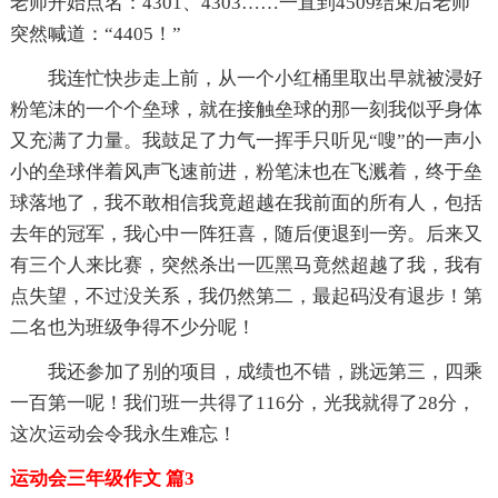
老师开始点名：4301、4303……一直到4509结束后老师
突然喊道：“4405！”
我连忙快步走上前，从一个小红桶里取出早就被浸好
粉笔沫的一个个垒球，就在接触垒球的那一刻我似乎身体
又充满了力量。我鼓足了力气一挥手只听见“嗖”的一声小
小的垒球伴着风声飞速前进，粉笔沫也在飞溅着，终于垒
球落地了，我不敢相信我竟超越在我前面的所有人，包括
去年的冠军，我心中一阵狂喜，随后便退到一旁。后来又
有三个人来比赛，突然杀出一匹黑马竟然超越了我，我有
点失望，不过没关系，我仍然第二，最起码没有退步！第
二名也为班级争得不少分呢！
我还参加了别的项目，成绩也不错，跳远第三，四乘
一百第一呢！我们班一共得了116分，光我就得了28分，
这次运动会令我永生难忘！
运动会三年级作文 篇3