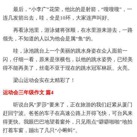
最后，“小李广”花荣，他比的是射箭，“嗖嗖嗖”，一
连几发箭出去，哇，全是10环，大家连声叫好。
再看泳池里，游泳健将张顺，在水里游来游去，一路
领先，不知道的人以为他会是属“鱼”的。
哇，泳池跳台上一个美丽的跳水身姿在众人面前一
闪，仔细一看，原来是张横包，以他的跳水姿势，已经美
得不能再美了，丝毫不亚于现在的跳水冠军林跃、火亮。
梁山运动会实在太精彩了！
运动会三年级作文 篇4
听说台风“罗莎”要来了，正在旅游的我们赶紧从厦门
赶回宁波。爸爸的车子在高速公路上开得飞快，可台风来
得更快。我眼巴巴地望着窗外，只见雨点“噼噼啪啪”地拍
打着车窗，蹦出了几只“小蝌蚪”。