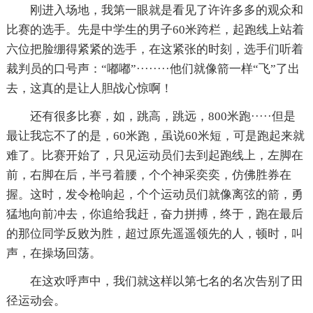
刚进入场地，我第一眼就是看见了许许多多的观众和
比赛的选手。先是中学生的男子60米跨栏，起跑线上站着
六位把脸绷得紧紧的选手，在这紧张的时刻，选手们听着
裁判员的口号声：“嘟嘟”········他们就像箭一样“飞”了出
去，这真的是让人胆战心惊啊！
还有很多比赛，如，跳高，跳远，800米跑·····但是
最让我忘不了的是，60米跑，虽说60米短，可是跑起来就
难了。比赛开始了，只见运动员们去到起跑线上，左脚在
前，右脚在后，半弓着腰，个个神采奕奕，仿佛胜券在
握。这时，发令枪响起，个个运动员们就像离弦的箭，勇
猛地向前冲去，你追给我赶，奋力拼搏，终于，跑在最后
的那位同学反败为胜，超过原先遥遥领先的人，顿时，叫
声，在操场回荡。
在这欢呼声中，我们就这样以第七名的名次告别了田
径运动会。