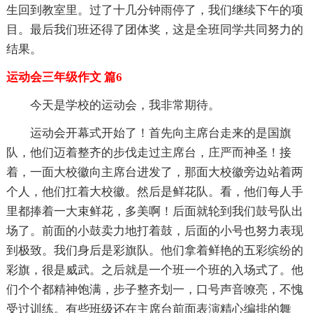
生回到教室里。过了十几分钟雨停了，我们继续下午的项
目。最后我们班还得了团体奖，这是全班同学共同努力的
结果。
运动会三年级作文 篇6
今天是学校的运动会，我非常期待。
运动会开幕式开始了！首先向主席台走来的是国旗
队，他们迈着整齐的步伐走过主席台，庄严而神圣！接
着，一面大校徽向主席台进发了，那面大校徽旁边站着两
个人，他们扛着大校徽。然后是鲜花队。看，他们每人手
里都捧着一大束鲜花，多美啊！后面就轮到我们鼓号队出
场了。前面的小鼓卖力地打着鼓，后面的小号也努力表现
到极致。我们身后是彩旗队。他们拿着鲜艳的五彩缤纷的
彩旗，很是威武。之后就是一个班一个班的入场式了。他
们个个都精神饱满，步子整齐划一，口号声音嘹亮，不愧
受过训练。有些班级还在主席台前面表演精心编排的舞