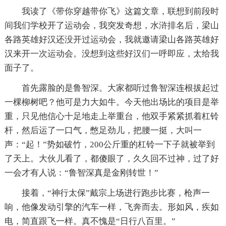
我读了《带你穿越带你飞》这篇文章，联想到前段时
间我们学校开了运动会，我突发奇想，水浒排名后，梁山
各路英雄好汉还没开过运动会，我就邀请梁山各路英雄好
汉来开一次运动会。没想到这些好汉们一呼即应，太给我
面子了。
首先露脸的是鲁智深。大家都听过鲁智深连根拔起过
一棵柳树吧？他可是力大如牛。今天他出场比的项目是举
重，只见他信心十足地走上举重台，他双手紧紧抓着杠铃
杆，然后运了一口气，憋足劲儿，把腰一挺，大叫一
声：“起！”势如破竹，200公斤重的杠铃一下子就被举到
了天上。大伙儿看了，都傻眼了，久久回不过神，过了好
一会才有人说：“鲁智深真是金刚转世！”
接着，“神行太保”戴宗上场进行跑步比赛，枪声一
响，他像发动引擎的汽车一样，飞奔而去。形如风，疾如
电，简直跟飞一样。真不愧是“日行八百里。”