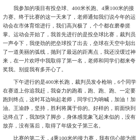
我参加的项目有投垒球、400米长跑、4乘100米的接
力赛。终于比赛的这一天来了，老师通知我们说今年的运
动会在市体育馆进行，我们高兴极了，个个都在磨拳搓
掌。运动会开始了，我首先进行的是投垒球比赛，裁判员
一声令下，我使劲的把垒球投了出去，垒球在天空中划出
了一道美丽的弧线，抛到了最远的距离点，我还没缓过神
来，在一片欢呼中我取得了第一名，老师和同学们都来夸
奖我。别提我有多开心了。
下午进行的是400米长跑，裁判员发令枪响，6个同学
在赛道上你追我赶，我奋力的跑着，跑、跑、跑、一定要
跑到终点，这时耳边响起老师，同学们为呐喊，加油！加
油。王渝静，坚持，胜利将属于你的。好样的，前面快到
达终点了，我加快了脚步，身体感觉象飞起来似的，没有
放弃，没有落后，取得了年级女子第三名。
比赛的第二天，4乘100米的接力赛，我有信心能为班