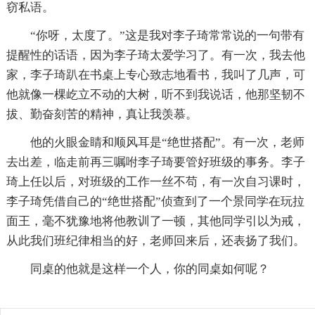
窃私语。
“你呀，太度了。”这是我对李子琦常常说的一句带有
提醒性的话语，因为李子琦太爱学习了。有一次，我去他
家，李子琦趴在书桌上专心致志地看书，我叫了几声，可
他就像一棵屹立不动的大树，听不到我说话，他那坚韧不
拔、勤奋刻苦的精神，真让我羡慕。
他的火眼金睛和顺风耳是“绝世搭配”。有一次，老师
去出差，临走前再三嘱咐李子琦要管好班级的事务。李子
琦上任以后，对班级的工作一丝不苟，有一次自习课时，
李子琦凭借自己的“绝世搭配”侦查到了一个景同学在玩拉
面王，毫不犹豫地将他教训了一顿，其他同学引以为戒，
从此我们班纪律相当的好，老师回来后，还表扬了我们。
同桌的他就是这样一个人，你的同桌如何呢？