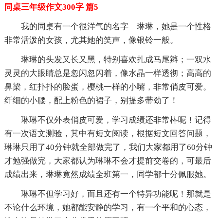
同桌三年级作文300字 篇5
我的同桌有一个很洋气的名字—琳琳，她是一个性格
非常活泼的女孩，尤其她的笑声，像银铃一般。
琳琳的头发又长又黑，特别喜欢扎成马尾辫；一双水
灵灵的大眼睛总是忽闪忽闪着，像水晶一样透彻；高高的
鼻梁，红扑扑的脸蛋，樱桃一样的小嘴，非常俏皮可爱。
纤细的小腰，配上粉色的裙子，别提多带劲了！
琳琳不仅外表俏皮可爱，学习成绩还非常棒呢！记得
有一次语文测验，其中有短文阅读，根据短文回答问题，
琳琳只用了40分钟就全部做完了，我们大家都用了60分钟
才勉强做完，大家都认为琳琳不会才提前交卷的，可最后
成绩出来，琳琳竟然成绩全班第一，同学都十分佩服她。
琳琳不但学习好，而且还有一个特异功能呢！那就是
不论什么环境，她都能安静的学习，有一个平和的心态，