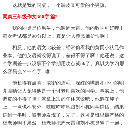
这就是我的同桌，一个调皮又可爱的小男孩。
同桌三年级作文300字 篇2
我的同桌是位男生，他叫周天雷。他的数学可好哩！
每次考试都是90分以上，真是让人羡慕嫉妒恨啊！
相反，他的语文比较差，经常偷看我的黄冈小状元作
业本。他的英语就没得说了，差得不得了啊！他还说，这
个学期差一点没事下个学期用功点就ok了。真以为学习那
么容易么？一个字--难！
他长得有点萌：浓密的眉毛，深红的嘴唇和小小的明
亮眼睛让人觉得他是一个讨老师喜欢的同学。事实上，他
调皮的不得了哇！就拿上次的午休来说吧，他躺在凳子
上，一点也不安分。吱吱咋咋地跟刘小栋同学讲话，结果
讲到一半时，被老师发现了，完了，这可是班里最严格的
杨老师啊！果然，杨老师把周天雷和刘小栋臭骂了一遍，