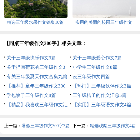
精选三年级水果作文锦集10篇
实用的美丽的校园三年级作文
300字4篇
【同桌三年级作文300字】相关文章：
关于三年级快乐作文3篇
关于三年级爱心作文7篇
关于描写荷花的三年级作文3
小学生三年级作文8篇
篇
有关三年级夏天作文合集九篇
云三年级作文四篇
【推荐】童年三年级作文300
【热门】三年级伙伴作文3篇
字10篇
学包饺子三年级作文8篇
三年级桔子的作文汇总5篇
【精品】我喜欢三年级作文汇
【实用】三年级语文作文4篇
编五篇
上一篇：
暑假三年级作文300字3篇
下一篇：
精选观察三年级作文4篇