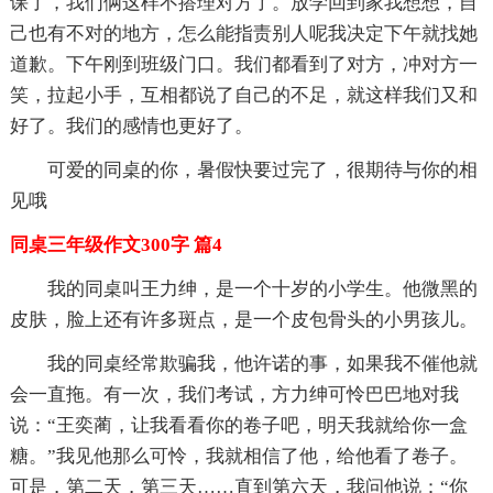
课了，我们俩这样不搭理对方了。放学回到家我想想，自
己也有不对的地方，怎么能指责别人呢我决定下午就找她
道歉。下午刚到班级门口。我们都看到了对方，冲对方一
笑，拉起小手，互相都说了自己的不足，就这样我们又和
好了。我们的感情也更好了。
可爱的同桌的你，暑假快要过完了，很期待与你的相
见哦
同桌三年级作文300字 篇4
我的同桌叫王力绅，是一个十岁的小学生。他微黑的
皮肤，脸上还有许多斑点，是一个皮包骨头的小男孩儿。
我的同桌经常欺骗我，他许诺的事，如果我不催他就
会一直拖。有一次，我们考试，方力绅可怜巴巴地对我
说：“王奕蔺，让我看看你的卷子吧，明天我就给你一盒
糖。”我见他那么可怜，我就相信了他，给他看了卷子。
可是，第二天，第三天……直到第六天，我问他说：“你