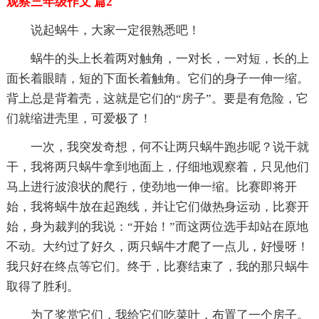
观察三年级作文 篇2
说起蜗牛，大家一定很熟悉吧！
蜗牛的头上长着两对触角，一对长，一对短，长的上
面长着眼睛，短的下面长着触角。它们的身子一伸一缩。
背上总是背着壳，这就是它们的“房子”。要是有危险，它
们就缩进壳里，可爱极了！
一次，我突发奇想，何不让两只蜗牛跑步呢？说干就
干，我将两只蜗牛拿到地面上，仔细地观察着，只见他们
马上进行波浪状的爬行，使劲地一伸一缩。比赛即将开
始，我将蜗牛放在起跑线，并让它们做热身运动，比赛开
始，身为裁判的我说：“开始！”而这两位选手却站在原地
不动。大约过了好久，两只蜗牛才爬了一点儿，好慢呀！
我只好在终点等它们。终于，比赛结束了，我的那只蜗牛
取得了胜利。
为了奖赏它们，我给它们吃菜叶，布置了一个房子。