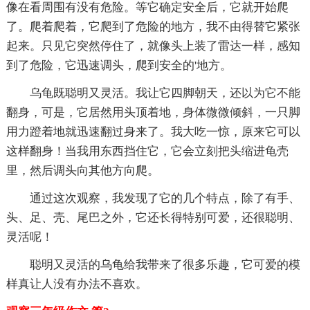
像在看周围有没有危险。等它确定安全后，它就开始爬
了。爬着爬着，它爬到了危险的地方，我不由得替它紧张
起来。只见它突然停住了，就像头上装了雷达一样，感知
到了危险，它迅速调头，爬到安全的'地方。
乌龟既聪明又灵活。我让它四脚朝天，还以为它不能
翻身，可是，它居然用头顶着地，身体微微倾斜，一只脚
用力蹬着地就迅速翻过身来了。我大吃一惊，原来它可以
这样翻身！当我用东西挡住它，它会立刻把头缩进龟壳
里，然后调头向其他方向爬。
通过这次观察，我发现了它的几个特点，除了有手、
头、足、壳、尾巴之外，它还长得特别可爱，还很聪明、
灵活呢！
聪明又灵活的乌龟给我带来了很多乐趣，它可爱的模
样真让人没有办法不喜欢。