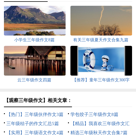
小学生三年级作文8篇
有关三年级夏天作文合集九篇
云三年级作文四篇
【推荐】童年三年级作文300字
10篇
【观察三年级作文】相关文章：
【热门】三年级伙伴作文3篇
学包饺子三年级作文8篇
三年级桔子的作文汇总5篇
【精品】我喜欢三年级作文汇
【实用】三年级语文作文4篇
编五篇
精选三年级秋天作文合集7篇