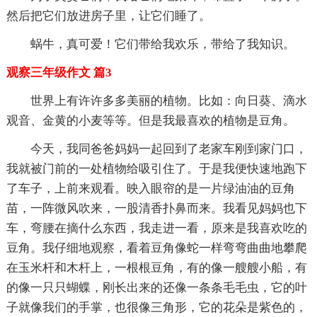
然后把它们放进房子里，让它们睡了。
蜗牛，真可爱！它们带给我欢乐，带给了我知识。
观察三年级作文 篇3
世界上有许许多多美丽的植物。比如：向日葵、滴水
观音、金黄的小麦等等。但是我最喜欢的植物是豆角。
今天，我同爸爸妈妈一起回到了老家车刚到家门口，
我就被门前的一处植物给吸引住了。于是我便快速地跑下
了车子，上前来观看。映入眼帘的是一片绿油油的豆角
苗，一阵微风吹来，一股清香扑鼻而来。我看见妈妈也下
车，弯腰在摘什么东西，我走进一看，原来是我喜欢吃的
豆角。我仔细地观察，看着豆角像蛇一样弯弯曲曲地攀爬
在玉米杆和木杆上，一根根豆角，有的像一艘艘小船，有
的像一只只蝴蝶，刚长出来的还像一条条毛毛虫，它的叶
子就像我们的手掌，也很像三角形，它的花朵是紫色的，