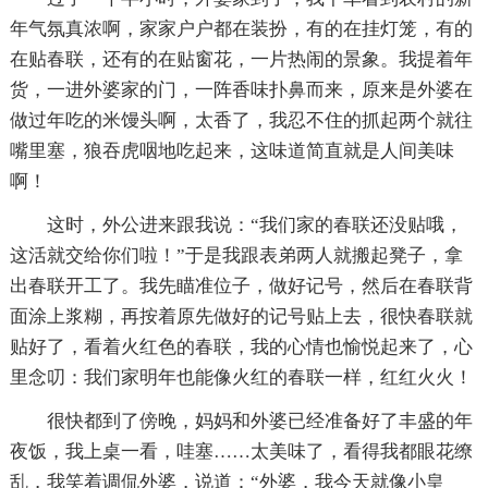
年气氛真浓啊，家家户户都在装扮，有的在挂灯笼，有的
在贴春联，还有的在贴窗花，一片热闹的景象。我提着年
货，一进外婆家的门，一阵香味扑鼻而来，原来是外婆在
做过年吃的米馒头啊，太香了，我忍不住的抓起两个就往
嘴里塞，狼吞虎咽地吃起来，这味道简直就是人间美味
啊！
这时，外公进来跟我说：“我们家的春联还没贴哦，
这活就交给你们啦！”于是我跟表弟两人就搬起凳子，拿
出春联开工了。我先瞄准位子，做好记号，然后在春联背
面涂上浆糊，再按着原先做好的记号贴上去，很快春联就
贴好了，看着火红色的春联，我的心情也愉悦起来了，心
里念叨：我们家明年也能像火红的春联一样，红红火火！
很快都到了傍晚，妈妈和外婆已经准备好了丰盛的年
夜饭，我上桌一看，哇塞……太美味了，看得我都眼花缭
乱，我笑着调侃外婆，说道：“外婆，我今天就像小皇