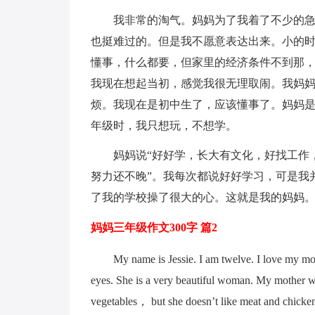
我非常的淘气。妈妈为了我着了不少的
也挺难过的。但是我不愿意表达出来。小的
懂事，什么都要，但家里的经济条件不到那
我现在想起当初，感觉我很无理取闹。我妈
烦。我现在是初中生了，应该懂事了。妈妈
年级时，我只想玩，不想学。
妈妈说“好好学，长大有文化，好找工作
努力还不晚”。我每次都说好好学习，可是我
了我的学校操了很大的心。这就是我的妈妈
妈妈三年级作文300字 篇2
My name is Jessie. I am twelve. I love my m
eyes. She is a very beautiful woman. My mother wor
vegetables， but she doesn’t like meat and chicke