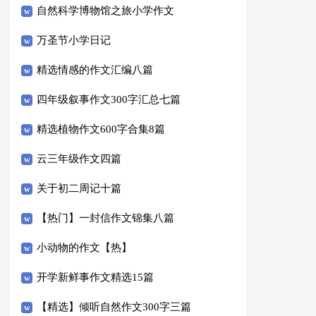
自然科学博物馆之旅小学作文
万圣节小学日记
精选情感的作文汇编八篇
四年级叙事作文300字汇总七篇
精选植物作文600字合集8篇
云三年级作文四篇
关于初二周记十篇
【热门】一封信作文锦集八篇
小动物的作文【热】
开学新鲜事作文精选15篇
【精选】倾听自然作文300字三篇