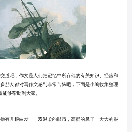
过交道吧，作文是人们把记忆中所存储的有关知识、经验和
很多朋友都对写作文感到非常苦恼吧，下面是小编收集整理
希望能够帮助到大家。
间掺有几根白发，一双温柔的眼睛，高挺的鼻子，大大的眼