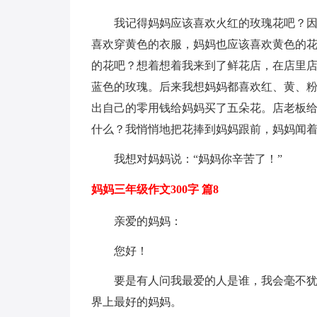
我记得妈妈应该喜欢火红的玫瑰花吧？
喜欢穿黄色的衣服，妈妈也应该喜欢黄色的
的花吧？想着想着我来到了鲜花店，在店里店
蓝色的玫瑰。后来我想妈妈都喜欢红、黄、
出自己的零用钱给妈妈买了五朵花。店老板
什么？我悄悄地把花捧到妈妈跟前，妈妈闻
我想对妈妈说：“妈妈你辛苦了！”
妈妈三年级作文300字 篇8
亲爱的妈妈：
您好！
要是有人问我最爱的人是谁，我会毫不
界上最好的妈妈。