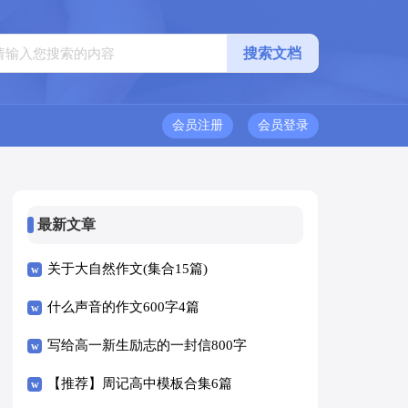
会员注册
会员登录
最新文章
关于大自然作文(集合15篇)
什么声音的作文600字4篇
写给高一新生励志的一封信800字
（精选5篇）
【推荐】周记高中模板合集6篇