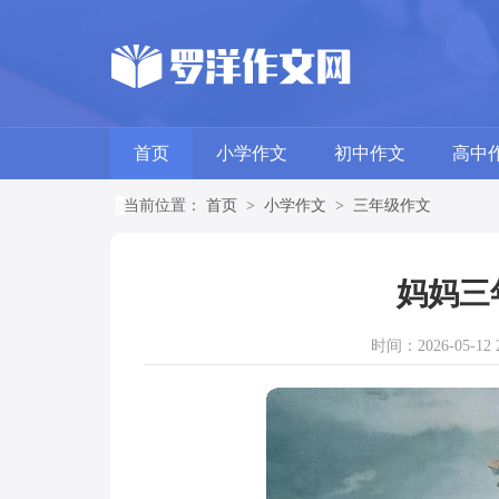
首页
小学作文
初中作文
高中
当前位置：
首页
>
小学作文
>
三年级作文
妈妈三
时间：2026-05-12 2