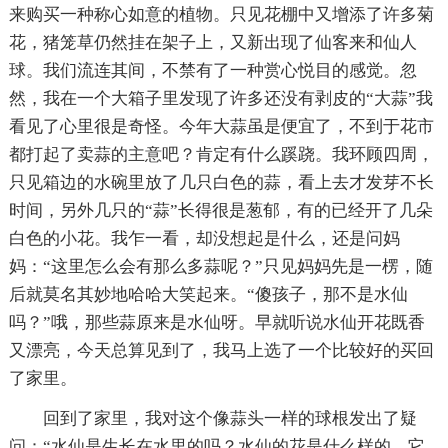
来购买一种称心如意的植物。只见花棚中又增添了许多菊
花，猪笼草仍然挂在架子上，又新出现了仙客来和仙人
球。我们流连其间，不禁有了一种赏心悦目的感觉。忽
然，我在一个大箱子里发现了许多还没有剥皮的“大蒜”我
看见了心里很是奇怪。今年大蒜虽是便宜了，不到于花市
都打起了卖蒜的主意吧？肯定有什么蹊跷。我环顾四周，
只见箱边的水碗里放了几只白色的蒜，看上去才发芽不长
时间，另外几只的“蒜”长得很是葱郁，有的已经开了几朵
白色的小花。我乍一看，却没想起是什么，还是问妈
妈：“这里怎么会有那么多蒜呢？”只见妈妈先是一楞，随
后就莫名其妙地哈哈大笑起来。“傻孩子，那不是水仙
吗？”哦，那些蒜原来是水仙呀。早就听说水仙开花既香
又漂亮，今天总算见到了，我马上选了一个比较好的买回
了家里。
回到了家里，我对这个像蒜头一样的球根发出了疑
问：“水仙是生长在水里的吗？水仙的花是什么样的，它