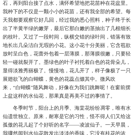
石，再到阳台接了点水，满怀希望地把花苗种在花盆里。
我种下的不仅是一颗小小的花苗，还有我全部的希望。每
天我都要观察它好几回，经过我的悉心照料，种子终于长
出了半黄半绿的嫩芽，最后它那白嫩的茎抽出了几根细长
的枝叶。又过了一段时间，纵横交错的绿叶间，错落有致
地长出几朵洁白无瑕的小花。这小花十分美丽，它含苞欲
放时呈白色，花蕾外包着一层薄膜，那薄膜很嫩，只要轻
轻一碰就裂开了。墨绿色的叶子衬托着白色的花骨朵儿，
显得淡雅秀丽极了。慢慢地，花儿开了，样子像极了一只
展翅欲飞的白蝴蝶，黄色的花蕊点缀其中。微风吹
来，“白蝴蝶”随风舞动，好像在为我们跳舞呢！在窗前摆
上盆这样的水仙花，那果真是再美不过的事情了。
冬季时节，阳台上的月季、海棠花纷纷凋零，唯有水
仙遗世独立。原来，耐寒是它的习性，怪不得人们又给这
孤傲的花儿起了个好听的名字——凌波仙子。一天早晨，
我骤然闻到水仙花散发出淡淡的香味，它没有桂花的浓