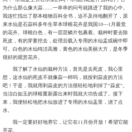
为什么那么像大蒜……一串串的问号就跳进了我的心中。
我连忙找出了那本植物百科全书，迫不及待地翻开了，原
来水仙是石蒜科多年生草本球根花卉是我国10—1月最觉
的花卉。球根白色，有一层层鳞片包裹着。栽种时要去除
死皮，有的芽要挖去，处理后载入专用的水仙盂或碗中即
可。白色的水仙纯洁高雅，黄色的水仙美丽大方，是冬季
很好的观赏花卉。
我了解了水仙的栽种方法，首先是去死皮，我心里
想，这水仙的死皮不就像蒜一样吗，就按剥蒜皮的方法
吧！于是，我就用剥蒜皮的方法很轻松地剥掉了“蒜皮”。
当洁白如玉的球根重新露出来时我就大功告成了。接下
来，我便轻松地把水仙放进了专用的水仙盂里，浇了点
水。
我一定要好好地养它，让它在11月份开放！希望它能
开花。