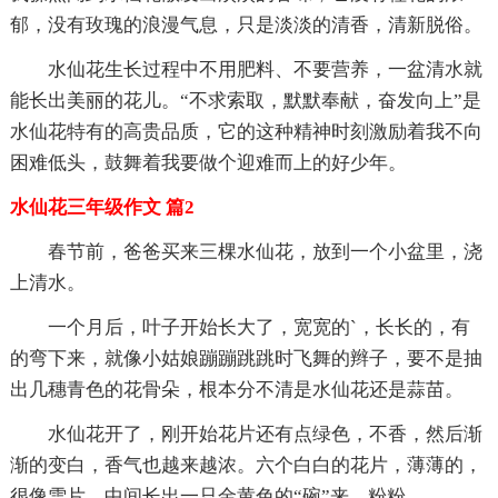
郁，没有玫瑰的浪漫气息，只是淡淡的清香，清新脱俗。
水仙花生长过程中不用肥料、不要营养，一盆清水就
能长出美丽的花儿。“不求索取，默默奉献，奋发向上”是
水仙花特有的高贵品质，它的这种精神时刻激励着我不向
困难低头，鼓舞着我要做个迎难而上的好少年。
水仙花三年级作文 篇2
春节前，爸爸买来三棵水仙花，放到一个小盆里，浇
上清水。
一个月后，叶子开始长大了，宽宽的`，长长的，有
的弯下来，就像小姑娘蹦蹦跳跳时飞舞的辫子，要不是抽
出几穗青色的花骨朵，根本分不清是水仙花还是蒜苗。
水仙花开了，刚开始花片还有点绿色，不香，然后渐
渐的变白，香气也越来越浓。六个白白的花片，薄薄的，
很像雪片。中间长出一只金黄色的“碗”来，粉粉