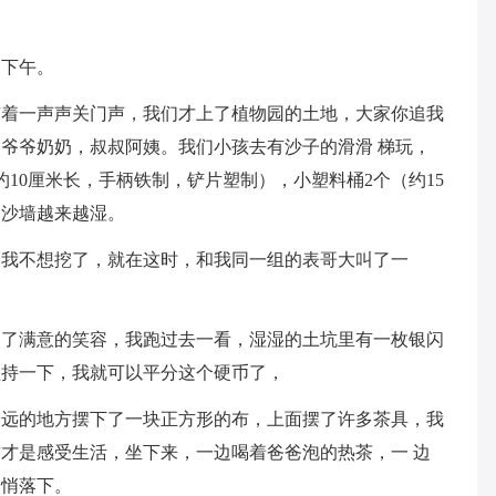
的下午。
随着一声声关门声，我们才上了植物园的土地，大家你追我
爷爷奶奶，叔叔阿姨。我们小孩去有沙子的滑滑 梯玩，
10厘米长，手柄铁制，铲片塑制），小塑料桶2个（约15
，沙墙越来越湿。
，我不想挖了，就在这时，和我同一组的表哥大叫了一
出了满意的笑容，我跑过去一看，湿湿的土坑里有一枚银闪
坚持一下，我就可以平分这个硬币了，
不远的地方摆下了一块正方形的布，上面摆了许多茶具，我
才是感受生活，坐下来，一边喝着爸爸泡的热茶，一 边
悄悄落下。