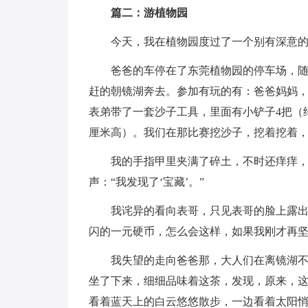
篇二：游植物园
今天，我在植物园度过了一个别有深意
爸爸的车停在了东莞植物园的停车场，
赶的朝镜湖奔去。参加有玩的有：爸爸妈妈，
表弟带了一套沙子工具，里面有小铲子4把（约
厘米高）。我们在那比赛挖沙子，挖着挖着
我的手指甲里夹满了碎土，不时还痒痒
声：“我发现了‘宝藏’。”
我诧异的看向表哥，只见表哥的脸上露
闪的一元硬币，怎么会这样，如果我刚才再
我失望的走向爸爸那，大人们在离镜湖
坐了下来，细细品味着这茶，发现，原来，这
看着蓝天上的白云悠悠散步，一边看着太阳