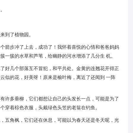
来。
人来到了植物园。
一个箭步冲了上去，成功了！我怀着喜悦的心情和爸爸妈妈
簇一簇的水草和芦苇，给幽静的河水增添了几分生 机。
成了好几个部落互不冒犯，和平共处。金黄的连翘花开得正
云似的花，好美呀！原来是榆叶梅，离近了还闻到 一阵
边有许多垂柳，它们都想让自己的头发长一点，可能是为了
一个穿着棕色衣服，头戴绿色头笠的老翁在钓鱼。
枫，五角枫，它们还在休息，可能以为春天还是冬天呢，光