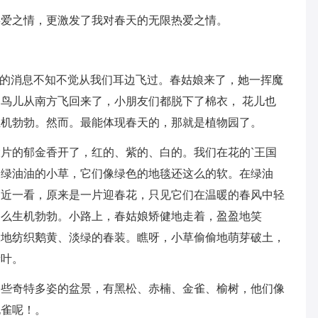
喜爱之情，更激发了我对春天的无限热爱之情。
春的消息不知不觉从我们耳边飞过。春姑娘来了，她一挥魔
鸟儿从南方飞回来了，小朋友们都脱下了棉衣， 花儿也
生机勃勃。然而。最能体现春天的，那就是植物园了。
片的郁金香开了，红的、紫的、白的。我们在花的`王国
又绿油油的小草，它们像绿色的地毯还这么的软。在绿油
走近一看，原来是一片迎春花，只见它们在温暖的春风中轻
那么生机勃勃。小路上，春姑娘矫健地走着，盈盈地笑
大地纺织鹅黄、淡绿的春装。瞧呀，小草偷偷地萌芽破土，
新叶。
一些奇特多姿的盆景，有黑松、赤楠、金雀、榆树，他们像
孔雀呢！。