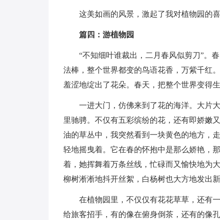
这美如画的风景，激起了我对植物园的
篇四：游植物园
“不知细叶谁裁出，二月春风似剪刀”。
法棒，整个世界都变的鸟语花香，万紫千红。
羞涩地绽出了花朵。春天，把整个世界变得
一进大门，仿佛来到了花的海洋。大片大
里驰骋。不仅有五彩缤纷的花，还有即娇嫩
油的草丛中，我突然看到一块黄色的地方，
轻地摇曳着。它在春的怀抱中是那么娇艳，
着，她挥舞着万条丝线，忙碌而又愉快地为
柳树淅淅地抖开丝絮，白杨树也大方地发出
在植物园里，不仅仅有花花草草，还有
给旅客招手，有的像在俯身倒茶，还有的像