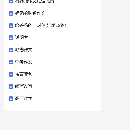
8篇）
机器猫作文汇编九篇
奶奶的味道作文
给爸爸的一封信(汇编15篇)
说明文
励志作文
中考作文
名言警句
续写改写
高三作文