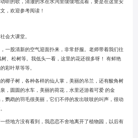
转动听的歌，清澈的水在水沟里缓缓地流着，要是在这里安
作文，欢迎参考阅读！
行社会大课堂。
门，一股清新的空气迎面扑来，非常舒服。老师带着我们往
枫树、松树等。我低头一看，这里的花还很多呀！ 有鲜艳
奇的彩叶草等等。
大的椰子树，各种各样的仙人掌，美丽的吊兰，还有酸角树
泉，圆圆的水车，美丽的荷花，水里还游着可爱 的金
鹉，鹦鹉的羽毛很美丽，它们不停的发出吱吱的叫声，很动
话。
有一些地方没有看到，我恋恋不舍地离开了植物园，以后有