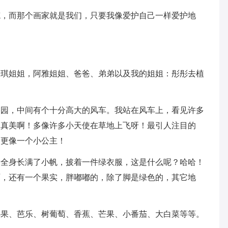
笔，而那个画家就是我们，只要我像爱护自己一样爱护地
丹琪姐姐，阿雅姐姐、爸爸、弟弟以及我的姐姐：彤彤去植
香园，中间有个十分高大的风车。我站在风车上，看见许多
，真美啊！多像许多小天使在草地上飞呀！最引人注目的
香更像一个小公主！
个全身长满了小帆，披着一件绿衣服，这是什么呢？哈哈！
啊，还有一个果实，胖嘟嘟的，除了脚是绿色的，其它地
心果、芭乐、树葡萄、香蕉、芒果、小番茄、大白菜等等。