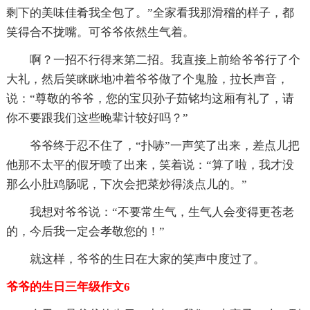
剩下的美味佳肴我全包了。”全家看我那滑稽的样子，都
笑得合不拢嘴。可爷爷依然生气着。
啊？一招不行得来第二招。我直接上前给爷爷行了个
大礼，然后笑眯眯地冲着爷爷做了个鬼脸，拉长声音，
说：“尊敬的爷爷，您的宝贝孙子茹铭均这厢有礼了，请
你不要跟我们这些晚辈计较好吗？”
爷爷终于忍不住了，“扑哧”一声笑了出来，差点儿把
他那不太平的假牙喷了出来，笑着说：“算了啦，我才没
那么小肚鸡肠呢，下次会把菜炒得淡点儿的。”
我想对爷爷说：“不要常生气，生气人会变得更苍老
的，今后我一定会孝敬您的！”
就这样，爷爷的生日在大家的笑声中度过了。
爷爷的生日三年级作文6