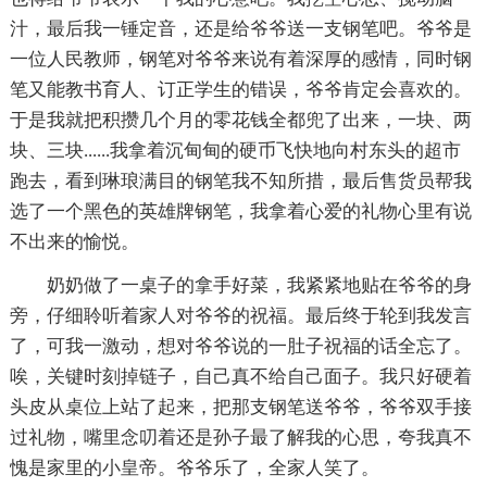
汁，最后我一锤定音，还是给爷爷送一支钢笔吧。爷爷是
一位人民教师，钢笔对爷爷来说有着深厚的感情，同时钢
笔又能教书育人、订正学生的错误，爷爷肯定会喜欢的。
于是我就把积攒几个月的零花钱全都兜了出来，一块、两
块、三块......我拿着沉甸甸的硬币飞快地向村东头的超市
跑去，看到琳琅满目的钢笔我不知所措，最后售货员帮我
选了一个黑色的英雄牌钢笔，我拿着心爱的礼物心里有说
不出来的愉悦。
奶奶做了一桌子的拿手好菜，我紧紧地贴在爷爷的身
旁，仔细聆听着家人对爷爷的祝福。最后终于轮到我发言
了，可我一激动，想对爷爷说的一肚子祝福的话全忘了。
唉，关键时刻掉链子，自己真不给自己面子。我只好硬着
头皮从桌位上站了起来，把那支钢笔送爷爷，爷爷双手接
过礼物，嘴里念叨着还是孙子最了解我的心思，夸我真不
愧是家里的小皇帝。爷爷乐了，全家人笑了。