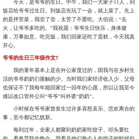
今天，是爷爷的生日。中午，我们一大家子11人，到
饭店给爷爷过生日。到饭店先玩了一会，就上菜了。先上
的是拌苦菜，我尝了尝，太苦了不爱吃。大伯说：“去
火，让爷爷多吃的。”我祝愿：爷爷生日快乐，身体健
康，万事如意。吃完饭，我们回家还吃了蛋糕，今天我真
开心。
爷爷的生日三年级作文7
我的童年基本上是在外公家度过的，因我与在乡村生
活的爷爷奶奶们接触的少。当时我们家经济收入少，父母
也保证不了我每年能回家过一回年的心愿，所以让我至今
难以改口管外公叫“爷爷”叫外婆“奶奶”。
小时候在爷爷家曾发生过许多喜怒哀乐、悲欢离合的
事，至今都记忆犹新。
每到过年，全家人都聚到奶奶家吃饺子、叩头要红
包、看春节联欢晚会，我看见他们每个人包饺子的时候似