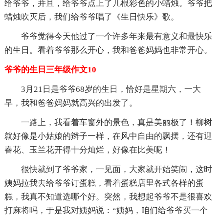
给爷爷，并且，给爷爷点上了几根彩色的小蜡烛。爷爷把
蜡烛吹灭后，我们给爷爷唱了《生日快乐》歌。
爷爷觉得今天他过了一个许多年来最有意义和最快乐
的生日。看着爷爷那么开心，我和爸爸妈妈也非常开心。
爷爷的生日三年级作文10
3月21日是爷爷68岁的生日，恰好是星期六，一大
早，我和爸爸妈妈就高兴的出发了。
一路上，我看着车窗外的景色，真是美丽极了！柳树
就好像是小姑娘的辫子一样，在风中自由的飘摆，还有迎
春花、玉兰花开得十分灿烂，好像在比美呢！
很快就到了爷爷家，一见面，大家就开始笑闹，这时
姨妈拉我去给爷爷订蛋糕，看着蛋糕店里各式各样的蛋
糕，我真不知道选哪个好。突然，我想起爷爷不是很喜欢
打麻将吗，于是我对姨妈说：“姨妈，咱们给爷爷买一个