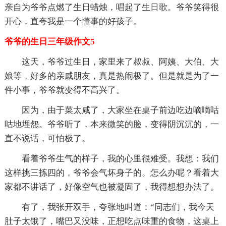
亲自为爷爷点燃了生日蜡烛，唱起了生日歌。爷爷笑得很
开心，直夸我是一个懂事的好孩子。
爷爷的生日三年级作文5
这天，爷爷过生日，家里来了叔叔、阿姨、大伯、大
娘等，好多的亲戚朋友，真是热闹极了。但是就是为了一
件小事，爷爷就变得不高兴了。
因为，由于菜太咸了，大家坐在桌子前边吃边嘀嘀咕
咕地埋怨。爷爷听了，本来微笑的脸，变得阴沉沉的，一
直不说话，可怕极了。
看着爷爷生气的样子，我的心里很难受。我想：我们
这样挑三拣四的，爷爷会气坏身子的。怎么办呢？看着大
家都不讲话了，好像空气也被凝固了，我得想想办法了。
有了，我张开双手，夸张地叫道：“同志们，我今天
肚子太饿了，嘴巴又没味，正想吃点味重的食物，这桌上