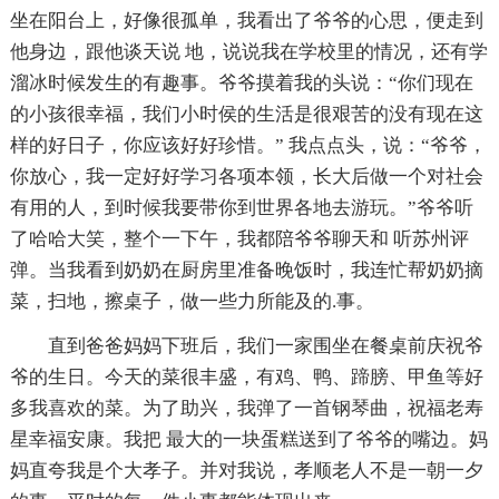
坐在阳台上，好像很孤单，我看出了爷爷的心思，便走到
他身边，跟他谈天说 地，说说我在学校里的情况，还有学
溜冰时候发生的有趣事。爷爷摸着我的头说：“你们现在
的小孩很幸福，我们小时侯的生活是很艰苦的没有现在这
样的好日子，你应该好好珍惜。” 我点点头，说：“爷爷，
你放心，我一定好好学习各项本领，长大后做一个对社会
有用的人，到时候我要带你到世界各地去游玩。”爷爷听
了哈哈大笑，整个一下午，我都陪爷爷聊天和 听苏州评
弹。当我看到奶奶在厨房里准备晚饭时，我连忙帮奶奶摘
菜，扫地，擦桌子，做一些力所能及的.事。
直到爸爸妈妈下班后，我们一家围坐在餐桌前庆祝爷
爷的生日。今天的菜很丰盛，有鸡、鸭、蹄膀、甲鱼等好
多我喜欢的菜。为了助兴，我弹了一首钢琴曲，祝福老寿
星幸福安康。我把 最大的一块蛋糕送到了爷爷的嘴边。妈
妈直夸我是个大孝子。并对我说，孝顺老人不是一朝一夕