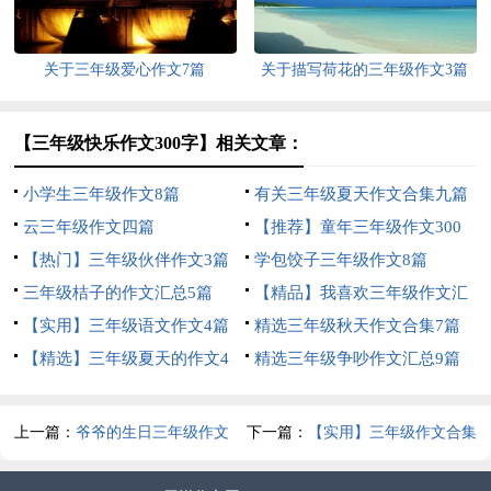
关于三年级爱心作文7篇
关于描写荷花的三年级作文3篇
【三年级快乐作文300字】相关文章：
小学生三年级作文8篇
有关三年级夏天作文合集九篇
云三年级作文四篇
【推荐】童年三年级作文300
【热门】三年级伙伴作文3篇
字10篇
学包饺子三年级作文8篇
三年级桔子的作文汇总5篇
【精品】我喜欢三年级作文汇
【实用】三年级语文作文4篇
编五篇
精选三年级秋天作文合集7篇
【精选】三年级夏天的作文4
精选三年级争吵作文汇总9篇
篇
上一篇：
爷爷的生日三年级作文
下一篇：
【实用】三年级作文合集
7篇