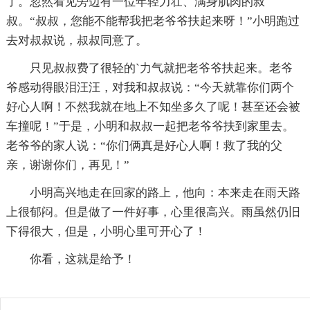
了。忽然看见旁边有一位年轻力壮、满身肌肉的叔
叔。“叔叔，您能不能帮我把老爷爷扶起来呀！”小明跑过
去对叔叔说，叔叔同意了。
只见叔叔费了很轻的`力气就把老爷爷扶起来。老爷
爷感动得眼泪汪汪，对我和叔叔说：“今天就靠你们两个
好心人啊！不然我就在地上不知坐多久了呢！甚至还会被
车撞呢！”于是，小明和叔叔一起把老爷爷扶到家里去。
老爷爷的家人说：“你们俩真是好心人啊！救了我的父
亲，谢谢你们，再见！”
小明高兴地走在回家的路上，他向：本来走在雨天路
上很郁闷。但是做了一件好事，心里很高兴。雨虽然仍旧
下得很大，但是，小明心里可开心了！
你看，这就是给予！