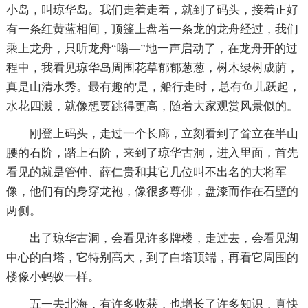
小岛，叫琼华岛。我们走着走着，就到了码头，接着正好
有一条红黄蓝相间，顶篷上盘着一条龙的龙舟经过，我们
乘上龙舟，只听龙舟“嗡—”地一声启动了，在龙舟开的过
程中，我看见琼华岛周围花草郁郁葱葱，树木绿树成荫，
真是山清水秀。最有趣的'是，船行走时，总有鱼儿跃起，
水花四溅，就像想要跳得更高，随着大家观赏风景似的。
刚登上码头，走过一个长廊，立刻看到了耸立在半山
腰的石阶，踏上石阶，来到了琼华古洞，进入里面，首先
看见的就是管仲、薛仁贵和其它几位叫不出名的大将军
像，他们有的身穿龙袍，像很多尊佛，盘漆而作在石壁的
两侧。
出了琼华古洞，会看见许多牌楼，走过去，会看见湖
中心的白塔，它特别高大，到了白塔顶端，再看它周围的
楼像小蚂蚁一样。
五一去北海，有许多收获，也增长了许多知识，真快