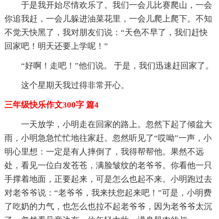
于是我开始尽情欢乐了。我们一会儿比赛爬山，一会
你追我赶，一会儿躲进油菜花里，一会儿爬上爬下。不知
不觉天快黑了，我对朋友们说：“天色不早了，我们赶快
回家吧！明天还要上学呢！”
“好啊！走吧！”他们说。 于是，我们迅速赶回家了。
这个星期天我过得非常开心。
三年级快乐作文300字 篇4
一天放学，小明走在回家的路上。忽然下起了倾盆大
雨，小明急急忙忙地往家赶。忽然听见了“哎呦”一声，小
明心里想：一定是有人摔倒了，我得帮帮他。果然不远
处，看见一位白发苍苍，满脸皱纹的老爷爷。你看他一只
手撑着地面，正要起来，可是怎么也起不来。小明跑过去
对老爷爷说：“老爷爷，我来扶您起来吧！”可是，小明费
了吃奶的力气，也怎么也拉不起老爷爷，因为老爷爷太沉