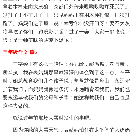
拿着木棒走向大灰狼，突然门外传来哎呦哎呦疼死我了。
别打了！小羊开了门，只见妈妈正在用木棒打狼。把狼打
跑了。妈妈们进了屋，说：幸亏你们没开门呀！要不大灰
狼早吃了你们，跑没影了呢！过了一会，大家一起吃晚
饭；是一顿美味的胡萝卜汤呢！
三年级作文 篇6
三字经里有这么一段话：香九龄，能温席，孝与亲，
所当执。我在表姑妈那里就深深的体会到了这一点。在平
时，她总教育我们几个孩子说：爸爸就像是座山，永远守
护着我们，而妈妈就像是条河，永远哺育着我们。我们也
要永远孝敬我们的父母和长辈！她这样教我们，自己也是
这样去做的。
就说过年前那场大雪时发生的事吧。
因为连续的大雪天气，表姑妈怕住在太平闸的大奶奶