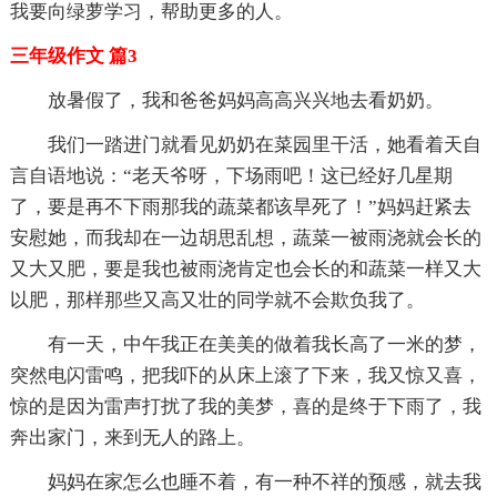
我要向绿萝学习，帮助更多的人。
三年级作文 篇3
放暑假了，我和爸爸妈妈高高兴兴地去看奶奶。
我们一踏进门就看见奶奶在菜园里干活，她看着天自
言自语地说：“老天爷呀，下场雨吧！这已经好几星期
了，要是再不下雨那我的蔬菜都该旱死了！”妈妈赶紧去
安慰她，而我却在一边胡思乱想，蔬菜一被雨浇就会长的
又大又肥，要是我也被雨浇肯定也会长的和蔬菜一样又大
以肥，那样那些又高又壮的同学就不会欺负我了。
有一天，中午我正在美美的做着我长高了一米的梦，
突然电闪雷鸣，把我吓的从床上滚了下来，我又惊又喜，
惊的是因为雷声打扰了我的美梦，喜的是终于下雨了，我
奔出家门，来到无人的路上。
妈妈在家怎么也睡不着，有一种不祥的预感，就去我