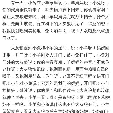
有一天，小兔在小羊家里玩儿，羊妈妈说；小兔呀，
你的妈妈很快就来了，我去摘点萝卜回来，你俩看家啊！
别让大灰狼进来啦，啊。羊妈妈说完就戴上帽子，拎个大
框，走向山坡去。躲在树下的大灰狼听见了，得意的想；
我很快就吃到美餐啦！兔肉加羊肉，嗯！大灰狼想想就流
口水了。
大灰狼走到小兔和小羊的屋前，说；小羊呀！妈妈回
来啦，开门呀！小羊刚要去开门，被小兔拦住了，小兔对
门外的大灰狼说；你的声音真粗，羊妈妈的声音才不像你
这样呢！大灰狼怕识破，跑到面包房，用面包粉噎自己的
嗓子，又跑到屋前说；你们听，这回不是细了吗？快开门
吧！小羊对小兔说；它真的是我们的妈妈，开门吧！小羊
摇摇头，继续说；你的尾巴和脚伸过来！大灰狼想也没想
就伸了过去，小羊一看，呀！是狼脚呀！尾巴的'颜色和妈
妈不一样啊。小羊和小兔说什么也不给大灰狼开门。小羊
望望窗户，看见大灰狼身后有羊妈妈和兔妈妈。妈妈们正