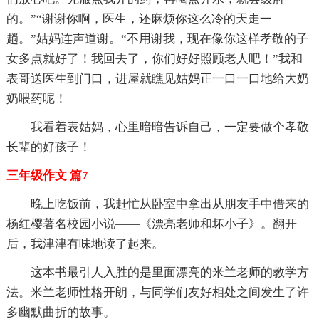
的。”“谢谢你啊，医生，还麻烦你这么冷的天走一
趟。”姑妈连声道谢。“不用谢我，现在像你这样孝敬的子
女多点就好了！我回去了，你们好好照顾老人吧！”我和
表哥送医生到门口，进屋就瞧见姑妈正一口一口地给大奶
奶喂药呢！
我看着表姑妈，心里暗暗告诉自己，一定要做个孝敬
长辈的好孩子！
三年级作文 篇7
晚上吃饭前，我赶忙从卧室中拿出从朋友手中借来的
杨红樱著名校园小说——《漂亮老师和坏小子》。翻开
后，我津津有味地读了起来。
这本书最引人入胜的是里面漂亮的米兰老师的教学方
法。米兰老师性格开朗，与同学们友好相处之间发生了许
多幽默曲折的故事。