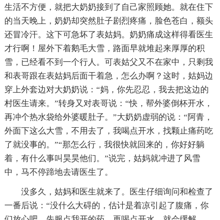
生活不方便，就把大奶奶接到了自己家照顾她。就在住下
的当天晚上，奶奶却突然肚子剧烈疼痛，脸色苍白，额头
还冒冷汗。这下可急坏了表姑妈。奶奶痛成这样得看医生
才行啊！屋外下着鹅毛大雪，路面早就堆起来厚厚的积
雪，已经看不到一个行人。可表姑父又不在家中，只剩我
和表哥跟在表姑妈后面干着急，怎么办啊？这时，姑妈边
穿上外套边对大奶奶说：“妈，你先忍忍，我去把这边的
村医生请来。”转身又对表哥说：“快，帮外婆倒杯开水，
再冲个热水袋给外婆暖肚子。”大奶奶虚弱的说：“阿青，
外面下这么大雪，不用去了，我喝点开水，找颗止痛药吃
了就没事的。”“那怎么行，我很快就回来的，你好好躺
着，有什么事叫昊昊他们。”说完，姑妈就冲进了风雪
中，马不停蹄地去请医生了。
没多久，姑妈和医生就来了。医生仔细询问和检查了
一番后说：“没什么大碍的，估计是着凉引起了腹痛，你
们放心吧。先服点我开的药，再喝点开水，就会缓解