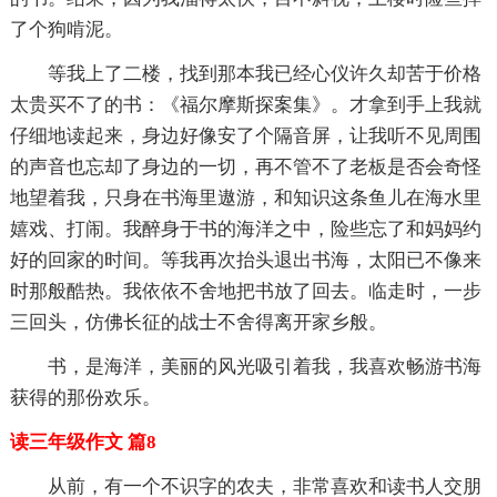
了个狗啃泥。
等我上了二楼，找到那本我已经心仪许久却苦于价格
太贵买不了的书：《福尔摩斯探案集》。才拿到手上我就
仔细地读起来，身边好像安了个隔音屏，让我听不见周围
的声音也忘却了身边的一切，再不管不了老板是否会奇怪
地望着我，只身在书海里遨游，和知识这条鱼儿在海水里
嬉戏、打闹。我醉身于书的海洋之中，险些忘了和妈妈约
好的回家的时间。等我再次抬头退出书海，太阳已不像来
时那般酷热。我依依不舍地把书放了回去。临走时，一步
三回头，仿佛长征的战士不舍得离开家乡般。
书，是海洋，美丽的风光吸引着我，我喜欢畅游书海
获得的那份欢乐。
读三年级作文 篇8
从前，有一个不识字的农夫，非常喜欢和读书人交朋