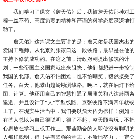
我们学习了课文《詹天佑》后，我被詹天佑那种对工
程一丝不苟、高度负责的精神和严谨的科学态度深深地打
动了。
詹天佑》这篇课文主要讲的是：詹天佑是我国杰出的
爱国工程师。从北京到张家口这一段铁路，最早是在他的
主持下修筑成功的。在这之前，清政府刚提出修筑的计
划，一些帝国主义国家就出来阻挠，他们都想进一步控制
我国的北部。詹天佑不怕困难，也不怕嘲笑，毅然接受了
任务。白天，他攀山越岭勘测线路。晚上，就在油灯下绘
图、计算。他还用自己的智慧打通了居庸关和八达岭两条
隧道。并且设计了“人”字型线路。京张铁路不满四年就竣
工了。在现实生活当中，我们要以詹天佑为榜样！例如：
有些人总以为自己很聪明，很了不起，整天顾着玩，不把
心思放在学习上或工作上。那些勤奋的人即使没有聪明的
人那样聪明，但只要有坚强的意志，不断地努力，一定会