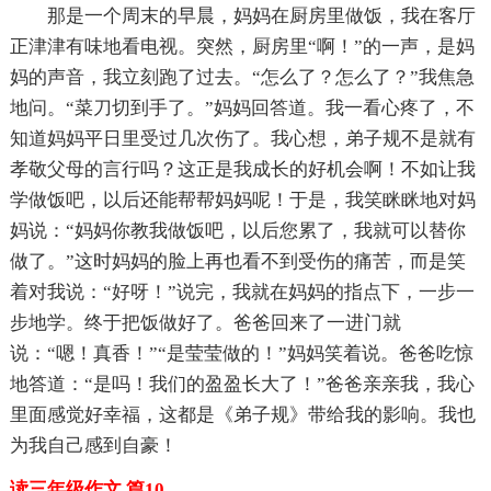
那是一个周末的早晨，妈妈在厨房里做饭，我在客厅
正津津有味地看电视。突然，厨房里“啊！”的一声，是妈
妈的声音，我立刻跑了过去。“怎么了？怎么了？”我焦急
地问。“菜刀切到手了。”妈妈回答道。我一看心疼了，不
知道妈妈平日里受过几次伤了。我心想，弟子规不是就有
孝敬父母的言行吗？这正是我成长的好机会啊！不如让我
学做饭吧，以后还能帮帮妈妈呢！于是，我笑眯眯地对妈
妈说：“妈妈你教我做饭吧，以后您累了，我就可以替你
做了。”这时妈妈的脸上再也看不到受伤的痛苦，而是笑
着对我说：“好呀！”说完，我就在妈妈的指点下，一步一
步地学。终于把饭做好了。爸爸回来了一进门就
说：“嗯！真香！”“是莹莹做的！”妈妈笑着说。爸爸吃惊
地答道：“是吗！我们的盈盈长大了！”爸爸亲亲我，我心
里面感觉好幸福，这都是《弟子规》带给我的影响。我也
为我自己感到自豪！
读三年级作文 篇10