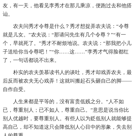
友，有一天，他看见李秀才在那儿乘凉，便跑过去和他搭
讪。
农夫问秀才令尊是什么？秀才想捉弄农夫说：“令尊
就是儿女。”农夫说：“那请问先生有几个令尊？”“有一
个，早就死了。”秀才不耐烦地说。农夫说：“那我把小儿
子送给你当令尊吧！”“你……这……”李秀才气得脸都红
了，一句话都说不出来。
朴实的农夫羡慕读书人的谈吐，秀才却戏弄农夫，最
后反而被农夫无心戏弄！这就叫搬起石头砸自己的脚——
自作自受。
人生来都是平等的，没有富贵低贱之分。“人不如
已，尊重别人；已不如人，尊重自己。”意思是说当你比
别人优越时，要尊重别人。有些人以为贬低别人就能够提
高自己，却不知道这只会降低别人心目中的形象，失去别
人的尊重。