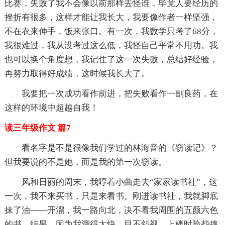
比赛，失败了我不会像以前那样去怪谁，毕竟人要经历的
挫折有很多，这样才能让我长大，我要像作者一样坚强，
不在衣来伸手，饭来张口。有一次，我数学只考了68分，
我很难过，我从没考过这么低，我怪自己平常不用功。我
也可以换个角度想，我记住了这一次失败，总结好经验，
再努力取得好成绩，这时候我长大了。
我要把一次成功看作前进，把失败看作一副良药，在
这样的环境中超越自我！
读三年级作文 篇7
看名字是不是很像我们学过的林海音的《窃读记》？
但我要说的不是她，而是我的第一次窃读。
风和日丽的周末，我哼着小曲走去“家家读书社”，这
一次，我不来买书，只是来看书。刚进读书社，我就脚底
抹了油——开溜，我一路向北，决不看我周围的五颜六色
的书。结果，因为我溜得太快，目不斜视，上楼时险些摔