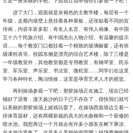
它是一座美丽的学校。下面就让我带领你们参观一下吧！
进了大门，迎面就是灰褐色的主教学楼，每层有一个
年级，走廊内墙壁上悬挂着各种展板，还张贴着不同的宣
传画，内容丰富多彩：有名人名言、有伟人画像、有中国
五十六个民族介绍、有中国杰出人物介绍、有温馨的提示
语……每个教室门口都挂着一个精致的玻璃橱窗，还有班
级课程表等。校园东侧是漂亮的综合艺术楼，除了三楼是
一年级教室外，其他教室都是专用教室，有钢琴室、民乐
室、军乐室、声乐室、书法室、微机室……同学们在这里
学习各种特长，陶冶情操，这里是孕育艺术人才的摇篮。
再到操场参观一下吧：塑胶操场正在施工，现在已经
铺好了沥青，漫天扬沙的日子已不存在了，很快我们就可
以美丽的塑胶操场上嬉戏玩耍了。在操场西面墙边立着一
排体育器材，还有两棵新栽的高大的水曲柳和一个新修的
喷水池。我想再过一个月就会有许多小朋友在树下乘凉、
在水池边赏鱼了，这是多么美丽的画面啊！操场两侧的墙