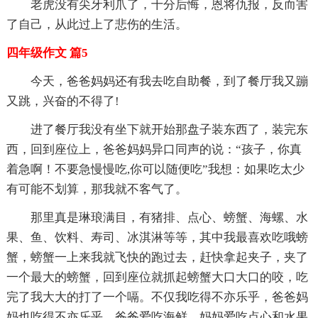
老虎没有尖牙利爪了，十分后悔，恩将仇报，反而害
了自己，从此过上了悲伤的生活。
四年级作文 篇5
今天，爸爸妈妈还有我去吃自助餐，到了餐厅我又蹦
又跳，兴奋的不得了!
进了餐厅我没有坐下就开始那盘子装东西了，装完东
西，回到座位上，爸爸妈妈异口同声的说：“孩子，你真
着急啊！不要急慢慢吃,你可以随便吃”我想：如果吃太少
有可能不划算，那我就不客气了。
那里真是琳琅满目，有猪排、点心、螃蟹、海螺、水
果、鱼、饮料、寿司、冰淇淋等等，其中我最喜欢吃哦螃
蟹，螃蟹一上来我就飞快的跑过去，赶快拿起夹子，夹了
一个最大的螃蟹，回到座位就抓起螃蟹大口大口的咬，吃
完了我大大的打了一个嗝。不仅我吃得不亦乐乎，爸爸妈
妈也吃得不亦乐乎，爸爸爱吃海鲜，妈妈爱吃点心和水果