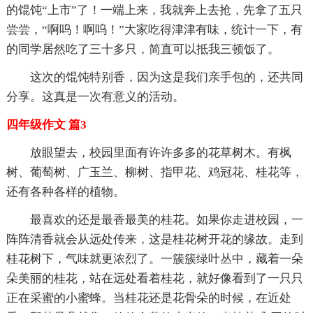
的馄饨“上市”了！一端上来，我就奔上去抢，先拿了五只
尝尝，“啊呜！啊呜！”大家吃得津津有味，统计一下，有
的同学居然吃了三十多只，简直可以抵我三顿饭了。
这次的馄饨特别香，因为这是我们亲手包的，还共同
分享。这真是一次有意义的活动。
四年级作文 篇3
放眼望去，校园里面有许许多多的花草树木。有枫
树、葡萄树、广玉兰、柳树、指甲花、鸡冠花、桂花等，
还有各种各样的植物。
最喜欢的还是最香最美的桂花。如果你走进校园，一
阵阵清香就会从远处传来，这是桂花树开花的缘故。走到
桂花树下，气味就更浓烈了。一簇簇绿叶丛中，藏着一朵
朵美丽的桂花，站在远处看着桂花，就好像看到了一只只
正在采蜜的小蜜蜂。当桂花还是花骨朵的时候，在近处