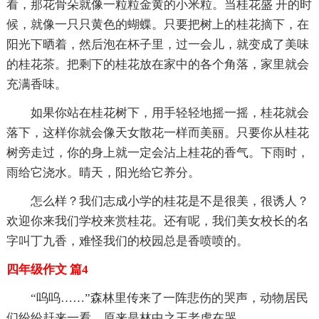
看，那花骨朵就像一粒粒金黄的小米粒。当桂花盛 开的时
候，就像一只只黄色的蝴蝶。只要把树上的桂花摘下，在
阳光下晒着，然后泡在杯子里，过一会儿，就变成了美味
的桂花茶。把剩下的桂花放在家中的各个角落，家里就会
充满香味。
如果你站在桂花树下，用手轻轻地摇一摇，桂花就会
落下，这样你就会像天女散花一样而美丽。只要你从桂花
树旁走过，你的身上就一定会沾上桂花的香气。下雨时，
雨给它浇水。晴天，阳光给它养分。
怎么样？我们志成小学的桂花是不是很美，很诱人？
欢迎你来我们学校来赏桂花。还有呢，我们美女校长的名
字叫丁九香，难怪我们的校园总是香喷喷的。
四年级作文 篇4
“呜呜……”森林里传来了一阵悲伤的哭声，动物居民
们纷纷赶来一看，原来是林中之王老虎在哭。