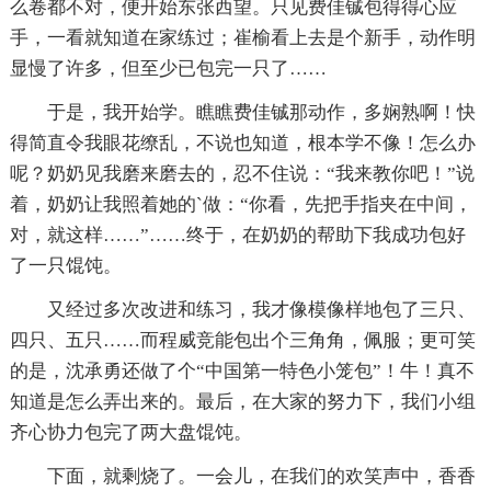
么卷都不对，便开始东张西望。只见费佳铖包得得心应
手，一看就知道在家练过；崔榆看上去是个新手，动作明
显慢了许多，但至少已包完一只了……
于是，我开始学。瞧瞧费佳铖那动作，多娴熟啊！快
得简直令我眼花缭乱，不说也知道，根本学不像！怎么办
呢？奶奶见我磨来磨去的，忍不住说：“我来教你吧！”说
着，奶奶让我照着她的`做：“你看，先把手指夹在中间，
对，就这样……”……终于，在奶奶的帮助下我成功包好
了一只馄饨。
又经过多次改进和练习，我才像模像样地包了三只、
四只、五只……而程威竞能包出个三角角，佩服；更可笑
的是，沈承勇还做了个“中国第一特色小笼包”！牛！真不
知道是怎么弄出来的。最后，在大家的努力下，我们小组
齐心协力包完了两大盘馄饨。
下面，就剩烧了。一会儿，在我们的欢笑声中，香香