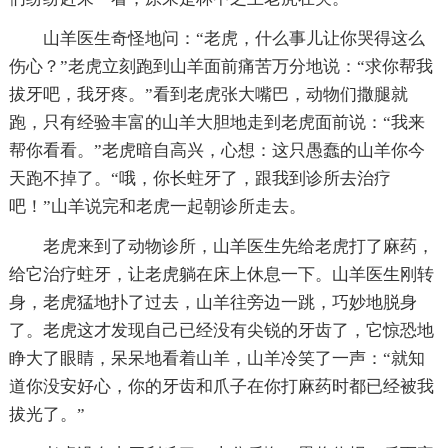
山羊医生奇怪地问：“老虎，什么事儿让你哭得这么
伤心？”老虎立刻跑到山羊面前痛苦万分地说：“求你帮我
拔牙吧，我牙疼。”看到老虎张大嘴巴，动物们撒腿就
跑，只有经验丰富的山羊大胆地走到老虎面前说：“我来
帮你看看。”老虎暗自高兴，心想：这只愚蠢的山羊你今
天跑不掉了。“哦，你长蛀牙了，跟我到诊所去治疗
吧！”山羊说完和老虎一起朝诊所走去。
老虎来到了动物诊所，山羊医生先给老虎打了麻药，
给它治疗蛀牙，让老虎躺在床上休息一下。山羊医生刚转
身，老虎猛地扑了过去，山羊往旁边一跳，巧妙地脱身
了。老虎这才发现自己已经没有尖锐的牙齿了，它惊恐地
睁大了眼睛，呆呆地看着山羊，山羊冷笑了一声：“就知
道你没安好心，你的牙齿和爪子在你打麻药时都已经被我
拔光了。”