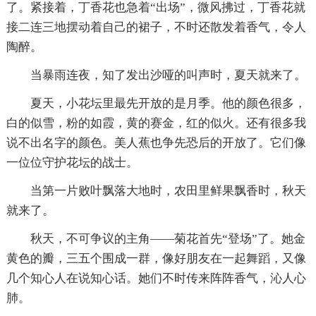
了。紧接着，丁香花也急着“出场”，微风拂过，丁香花就
接二连三地摆动着自己的裙子，不时还散发着香气，令人
陶醉。
当暴雨连夜，知了发出沙哑的叫声时，夏天就来了。
夏天，小花坛里最先开放的是月季。他的颜色很多，
白的似雪，粉的如霞，黄的赛金，红的似火。还有很多我
说不出名字的颜色。美人蕉也争先恐后的开放了。它们像
一位位守护花坛的战士。
当第一片败叶飘落大地时，农田里鲜果飘香时，秋天
就来了。
秋天，不可争议的主角——菊花首先“登场”了。她金
黄色的瓣，三五个围成一群，像好朋友在一起舞蹈，又像
几个知心人在说知心话。她们不时传来阵阵香气，沁人心
肺。