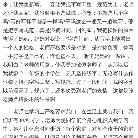
来，让我重新写。一直让我把字写工整、规范为止，老师
才让我回家。我当时很不是滋味，心想：不就是几个字
吗?写好写坏不都是一样吗?干吗这么一遍又一遍地写，硬
是把字写规范，真是浪费时间。回到家，我把挨留的原因
告诉了妈妈，妈妈对我说：“字是门面，从写字上能看出
一个人的性格。老师严格要求是对的，是对你负责，你写
一手好字是自己的，谁也盗不去。”听了妈妈的一席话，
我明白了老师的用意，使我更加敬佩老师了。从那以后，
我就象个一年级的小学生，天天坚持练字，无论写什么作
业都坚持把字写工整，写规范。过了一段时间，我的字比
以前漂亮了，规范了，还多次受到老师的表扬。这都是张
老师严格要求的结果啊!
老师在学习上严格要求我们，在生活上关心我们。我
们班有30名同学，老师为使同学们全身心地投入到学习
中，她利用休息时间走访了每个家庭，对每个孩子的家庭
状况都了如指掌，以便及时给予我们关爱。老师还会察言