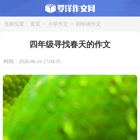
当前位置：
首页
>
小学作文
>
四年级作文
四年级寻找春天的作文
时间：2026-06-16 17:04:35