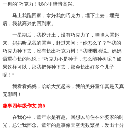
一树的`巧克力！我心里暗暗高兴。
马上我跑回家，拿好我的巧克力，埋下土去，埋完
后，我就高兴的回到家。
一星期后，我挖开土，没有巧克力了，哇哇大哭起
来。妈妈听见我的哭声，赶过来问：“你怎么了？”“我的
巧克力种下去，没有长出巧克力树！”我哽咽地说。妈妈
语重心长的地说：“巧克力不是种子，怎么能种树呢？如
果这样可以，那我把你种下去，那会长出好多个儿子
呢！”
我看看妈妈，哈哈大笑起来，我的美好童年真是天真
无邪啊！
趣事四年级作文 篇8
在我心中，童年永是有趣。回想以前住在外婆家的时
光，总让我怀念。童年的趣事像天空无数繁星，发出十分