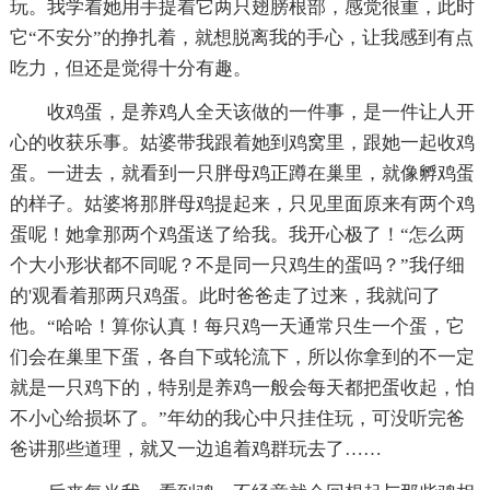
玩。我学着她用手提着它两只翅膀根部，感觉很重，此时
它“不安分”的挣扎着，就想脱离我的手心，让我感到有点
吃力，但还是觉得十分有趣。
收鸡蛋，是养鸡人全天该做的一件事，是一件让人开
心的收获乐事。姑婆带我跟着她到鸡窝里，跟她一起收鸡
蛋。一进去，就看到一只胖母鸡正蹲在巢里，就像孵鸡蛋
的样子。姑婆将那胖母鸡提起来，只见里面原来有两个鸡
蛋呢！她拿那两个鸡蛋送了给我。我开心极了！“怎么两
个大小形状都不同呢？不是同一只鸡生的蛋吗？”我仔细
的'观看着那两只鸡蛋。此时爸爸走了过来，我就问了
他。“哈哈！算你认真！每只鸡一天通常只生一个蛋，它
们会在巢里下蛋，各自下或轮流下，所以你拿到的不一定
就是一只鸡下的，特别是养鸡一般会每天都把蛋收起，怕
不小心给损坏了。”年幼的我心中只挂住玩，可没听完爸
爸讲那些道理，就又一边追着鸡群玩去了……