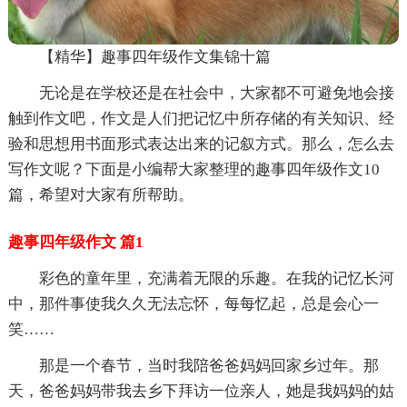
【精华】趣事四年级作文集锦十篇
无论是在学校还是在社会中，大家都不可避免地会接
触到作文吧，作文是人们把记忆中所存储的有关知识、经
验和思想用书面形式表达出来的记叙方式。那么，怎么去
写作文呢？下面是小编帮大家整理的趣事四年级作文10
篇，希望对大家有所帮助。
趣事四年级作文 篇1
彩色的童年里，充满着无限的乐趣。在我的记忆长河
中，那件事使我久久无法忘怀，每每忆起，总是会心一
笑……
那是一个春节，当时我陪爸爸妈妈回家乡过年。那
天，爸爸妈妈带我去乡下拜访一位亲人，她是我妈妈的姑