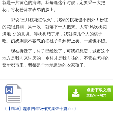
就是一片黄色的海洋。我每逢这个时候，定要采一大把
花，将花粉涂在表弟的脸上。
都说‘三月桃花红似火’，我家的桃花也不例外！粉红
的花很脆弱，风一吹，就落下一大把来。大有‘风吹桃花
满地飞’的意境。等桃树结了果，我就摘几个大的桃子
吃。奶奶则毫不客气的把桃子拿到街上卖。一点也不留。
现在拆迁了，村子已经没了，可我好想它，城市这个
地方是我向来讨厌的，乡村才是我向往的。不管在怎样的
繁华都市里，我都是个地地道道的农家孩子。
点击下载文档
文档为doc格式
《【精华】趣事四年级作文集锦十篇.doc》