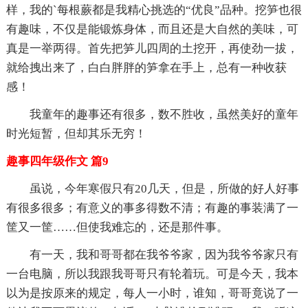
样，我的`每根蕨都是我精心挑选的“优良”品种。挖笋也很
有趣味，不仅是能锻炼身体，而且还是大自然的美味，可
真是一举两得。首先把笋儿四周的土挖开，再使劲一拔，
就给拽出来了，白白胖胖的笋拿在手上，总有一种收获
感！
我童年的趣事还有很多，数不胜收，虽然美好的童年
时光短暂，但却其乐无穷！
趣事四年级作文 篇9
虽说，今年寒假只有20几天，但是，所做的好人好事
有很多很多；有意义的事多得数不清；有趣的事装满了一
筐又一筐……但使我难忘的，还是那件事。
有一天，我和哥哥都在我爷爷家，因为我爷爷家只有
一台电脑，所以我跟我哥哥只有轮着玩。可是今天，我本
以为是按原来的规定，每人一小时，谁知，哥哥竟说了一