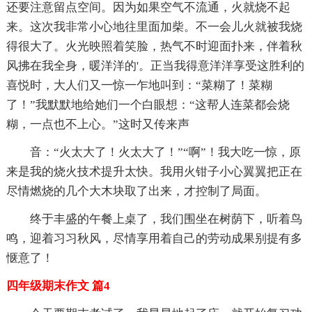
还要注意留点空间。因为如果空气不流通，火就烧不起
来。这次我非常小心地往里面加柴。不一会儿火就被我烧
得很大了。火光映照着笑脸，热气不时迎面扑来，伴着秋
风拂在我全身，暖洋洋的'。正当我得意洋洋享受这胜利的
喜悦时，大人们又一惊一乍地叫到：“菜糊了！菜糊
了！”我默默地给她们一个白眼想：“这帮人连菜都会烧
糊，一点也不上心。”这时又传来声
音：“火太大了！火太大了！”“啊”！我大吃一惊，原
来是我的烧火技术提升太快。我用火钳子小心翼翼把正在
尽情燃烧的几个大木块取了出来，才控制了局面。
终于丰盛的午餐上桌了，我们围坐在树荫下，听着鸟
鸣，迎着习习秋风，尽情享用着自己的劳动成果别提有多
惬意了！
四年级期末作文 篇4