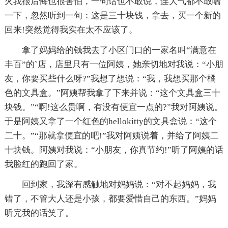
火我很后悔也很害怕，一句话也不敢说，连大气都不敢喘
一下，忽然听到一句：这是三十块钱，拿去，买一个新的
回来!突然觉得我实在太不应该了。
拿了妈妈给的钱我去了小区门口的一家名叫“满意在
丰百”的`店，店里只有一位阿姨，她亲切地对我说：“小朋
友，你要买些什么呀?”我想了想说：“我，我想买那个橘
色的文具盒。”阿姨帮我拿了下来并说：“这个文具盒三十
块钱。”“啊!这么贵啊，有没有便宜一点的?”我对阿姨说。
于是阿姨又拿了一个红色的hellokitty的文具盒说：“这个
二十。”“那就拿便宜的吧!”我对阿姨说着，并给了阿姨二
十块钱。阿姨对我说：“小朋友，你真节约!”听了阿姨的话
我脸红的跑回了家。
回到家，我深有感触地对妈妈说：“对不起妈妈，我
错了，不管大人还是小孩，都要爱惜自己的东西。”妈妈
听完我的话笑了。