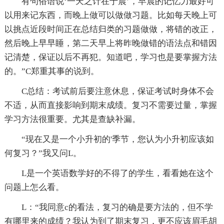
有句俗语说‘一天之计在于晨’，早晨的记忆力最好可
以用来记东西，而晚上做可以做做习题。比如每天晚上可
以挑点近段时间正在总结归类的习题做做，将错的改正，
然后晚上早早睡，第二天早上将昨晚做错的语法点和错因
记清楚，保证以后不再犯。知道吧，学习也是要掌握方法
的。”C郑重其事的说到。
C总结：考试前后要注意休息，保证考试时身体不会
不适，从而直接影响到期末成绩。复习不需要过量，掌握
学习方法很重要。尤其是查缺补漏。
“现在又是一个小升初的'季节，您认为小升初应该如
何复习？”我又问L。
L是一个英语数学好的不得了的学生，看看她在这个
问题上怎么看。
L：“我同意c的看法，复习的确是要方法的，但不学
有哪里来的成绩？我认为到了期末复习，更不应该眉毛胡