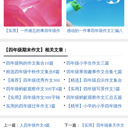
篇
集锦10篇
【实用】一件难忘的事四年级作
感动的一件事四年级作文汇编八
文300字3篇
篇
【四年级期末作文】相关文章：
四年级狗的作文集合10篇
四年级小学生作文三篇
精选四年级中秋作文集合8篇
四年级寒假趣事作文合集七篇
【推荐】四年级优秀作文300
【精选】四年级启示作文集合
字汇编9篇
四年级蚂蚁观察作文300字4篇
8篇
【实用】四年级写景作文3篇
【实用】四年级作文300字锦
四年级蚂蚁观察作文汇总五篇
集5篇
实用的四年级过年作文3篇
【精华】小学的小学四年级作
文1200字集锦7篇
上一篇：
人四年级作文4篇
下一篇：
【实用】四年级春天作文