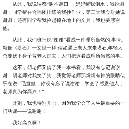
从此，我说话都“谢不离口"，妈妈帮我倒水，我说谢
谢；同学帮在合唱团排练的我抄作业，第二天我会对她说
谢谢；还有同学帮我捡起掉在地上的文具，我也要感谢
他。
从此，我们班把说“谢谢”看成一件理所当然的.事情。
就像《搭石》一文里一样:假如遇上老人来走搭石,年轻人
总要伏下身子背老人过去，人们把这看成理所当然的事。
这不，胡老师又借了我一本书看，我没有忘记说谢
谢，胡老师对我笑了笑，我觉得老师那炯炯有神的眼睛似
乎在说:“毛宣懿，你没有忘了说谢谢，学会了感恩他人，
老师真为你高兴！”
此刻，我也特别开心，因为我学会了人生最重要的一
门功课——说谢谢！
我好高兴啊！