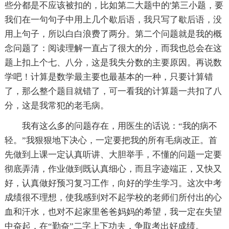
些分都是不应该被扣的，比如第二大题中的'第三小题，要
我们在一句句子中用上几个歇后语，我只写了歇后语，没
用上句子，所以白白浪费了两分。第二个问题就是我的概
念问题了：阅读理解一直占了很大的分，而我也总会在这
题上扣上个七、八分，这是我失分数的主要原因。再说数
学吧！计算是数学最主要也最基本的一种，只要计算错
了，那么整个题目就错了，可一看我的计算题一共扣了八
分，这是我常犯的老毛病。
我有这么多的问题存在，用医生的话说：“我的病不
轻。”我狠狠地下决心，一定要把我的所有毛病改正。首
先做到上课一定认真听讲、大胆举手，不懂的问题一定要
彻底弄清，作业做到既认真细心，而且字迹端正，又快又
好，认真做好预习复习工作，向好的学生学习。这次中考
成绩很不理想，使我感到对不起学校的老师们所付出的心
血和汗水，也对不起家里爸爸妈妈的希望，我一定在失望
中奋起，在“勤奋”二字上下功夫，争取考出好成绩。