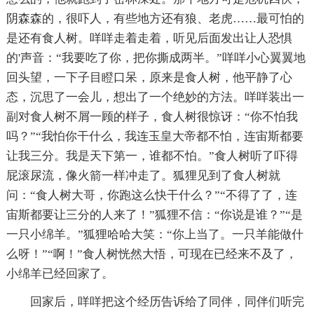
阴森森的，很吓人，有些地方还有狼、老虎……最可怕的
是还有食人树。咩咩走着走着，听见后面发出让人恐惧
的'声音：“我要吃了你，把你撕成两半。”咩咩小心翼翼地
回头望，一下子目瞪口呆，原来是食人树，他平静了心
态，沉思了一会儿，想出了一个绝妙的方法。咩咩装出一
副对食人树不屑一顾的样子，食人树很惊讶：“你不怕我
吗？”“我怕你干什么，我连玉皇大帝都不怕，连宙斯都要
让我三分。我是天下第一，谁都不怕。”食人树听了吓得
屁滚尿流，像火箭一样冲走了。狐狸见到了食人树就
问：“食人树大哥，你跑这么快干什么？”“不得了了，连
宙斯都要让三分的人来了！”狐狸不信：“你说是谁？”“是
一只小绵羊。”狐狸哈哈大笑：“你上当了。一只羊能做什
么呀！”“啊！”食人树恍然大悟，可现在已经来不及了，
小绵羊已经回家了。
回家后，咩咩把这个经历告诉给了同伴，同伴们听完