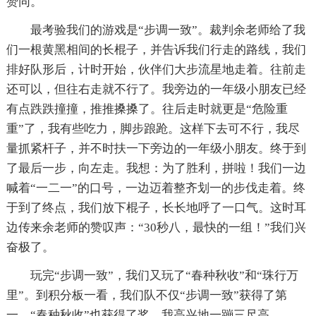
赞同。
最考验我们的游戏是“步调一致”。裁判余老师给了我
们一根黄黑相间的长棍子，并告诉我们行走的路线，我们
排好队形后，计时开始，伙伴们大步流星地走着。往前走
还可以，但往右走就不行了。我旁边的一年级小朋友已经
有点跌跌撞撞，推推搡搡了。往后走时就更是“危险重
重”了，我有些吃力，脚步踉跄。这样下去可不行，我尽
量抓紧杆子，并不时扶一下旁边的一年级小朋友。终于到
了最后一步，向左走。我想：为了胜利，拼啦！我们一边
喊着“一二一”的口号，一边迈着整齐划一的步伐走着。终
于到了终点，我们放下棍子，长长地呼了一口气。这时耳
边传来余老师的赞叹声：“30秒八，最快的一组！”我们兴
奋极了。
玩完“步调一致”，我们又玩了“春种秋收”和“珠行万
里”。到积分板一看，我们队不仅“步调一致”获得了第
一，“春种秋收”也获得了奖，我高兴地一蹦三尺高。