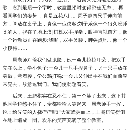
歌，念到最后一个字时，教室里顿时变得鸦雀无声 。 再
看同学们的姿势 ，真是五花八门。周子越两只手伸向前
方，脚放在桌子上，真像一位侠客;刘子乐像一个很久没睡
觉的人，躺在了地上;刘棋栎双手握拳，眼神直视前方，像
一个运动员正在跑步;我呢，双手叉腰，脚尖点地，像一个
小模特……
周老师对着我们做鬼脸，她一会儿拉拉耳朵，把双手
立在头上，学小兔子;一会儿一只手捏鼻子，另一只手放在
身后，弯着腰，学公鸡打鸣;一会儿又伸出手在我们面前晃
来晃去，故意逗我们。我们使劲憋着笑。
后来，王鹏棋实在忍不住，第一个笑了出来，这下其
他同学也憋不住了，全都哈哈大笑起来。周老师手一挥，
说：给先笑的人挠痒痒吧!”大家蜂拥而上，王鹏棋笑得倒
在地上缩成一团。欢乐的笑声充满了整个教室。